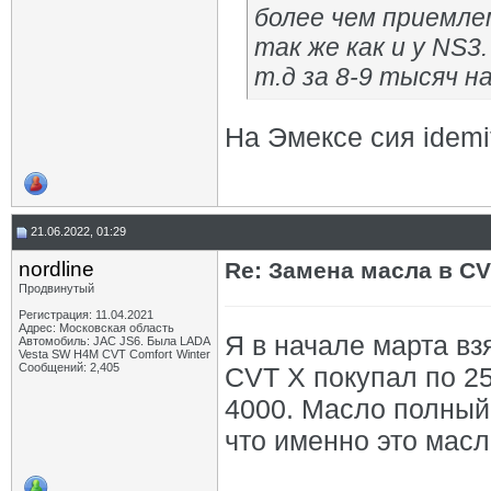
более чем приемле
так же как и у NS3
т.д за 8-9 тысяч н
На Эмексе сия idemi
21.06.2022, 01:29
nordline
Re: Замена масла в CV
Продвинутый
Регистрация: 11.04.2021
Адрес: Московская область
Я в начале марта взя
Автомобиль: JAC JS6. Была LADA
Vesta SW H4M CVT Comfort Winter
Сообщений: 2,405
CVT X покупал по 25
4000. Масло полный
что именно это масл