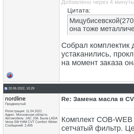
Добавлено через 4 минут
Цитата:
Мицубисевской(2705
она тоже металлич
Собрал комплектик 
устаканились, прокл
на момент заказа он
20.06.2022, 10:29
nordline
Re: Замена масла в CV
Продвинутый
Регистрация: 11.04.2021
Адрес: Московская область
Комплект COB-WEB 
Автомобиль: JAC JS6. Была LADA
Vesta SW H4M CVT Comfort Winter
Сообщений: 2,405
сетчатый фильтр. Це