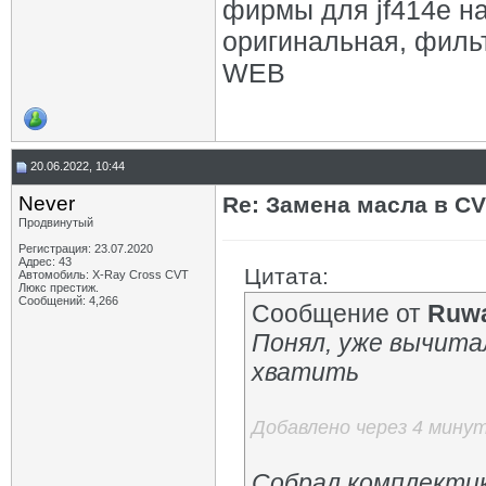
фирмы для jf414e н
оригинальная, филь
WEB
20.06.2022, 10:44
Never
Re: Замена масла в CV
Продвинутый
Регистрация: 23.07.2020
Адрес: 43
Цитата:
Автомобиль: X-Ray Cross CVT
Люкс престиж.
Сообщений: 4,266
Сообщение от
Ruwa
Понял, уже вычитал
хватить
Добавлено через 4 мину
Собрал комплектик