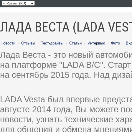
ЛАДА ВЕСТА (LADA VES
Новости
·
Отзывы
·
Тест-драйвы
·
Статьи
·
Интервью
·
Фото
·
Ви
Лада Веста - это новый автомо
на платформе "LADA B/C". Старт
на сентябрь 2015 года. Над диз
LADA Vesta был впервые предст
августе 2014 года, Вы можете п
новости, узнать технические ха
для общения и обмена мнениями