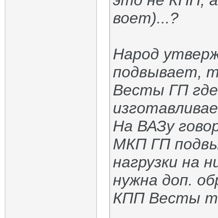
это не КПП, 
воет)...?
Народ утверж
подвывает, т
Весты ГП где
изготавливае
На ВАЗу говор
МКП ГП подвы
нагрузки на н
нужна доп. об
КПП Весты то