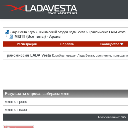
Лада Веста Клуб
>
Технический раздел Лада Веста
>
Трансмиссия LADA Vesta
МКПП (Все типы) - Архив
Регистрация
Справка
Сообщество
Трансмиссия LADA Vesta
Коробка передач Лада Веста, сцепление, приводы и 
Результаты опроса
: выбираем мкпп
мкпп от рено
мкпп от ваза
Голосовавшие:
375
.