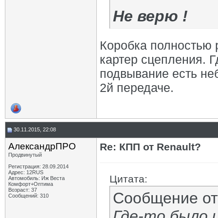
Не верю !
Коробка полностью 
картер сцепления. Г
подвывание есть не
2й передаче.
30.11.2015, 22:08
АлександрПРО
Re: КПП от Renault?
Продвинутый
Регистрация: 28.09.2014
Адрес: 12RUS
Цитата:
Автомобиль: Иж Веста
Комфорт+Оптима
Возраст: 37
Сообщение о
Сообщений: 310
Где-то было 