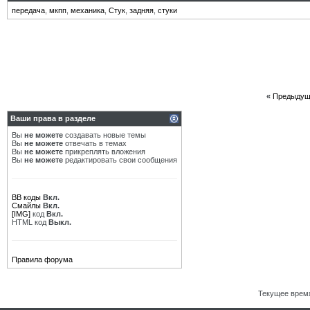
передача
,
мкпп
,
механика
,
Стук
,
задняя
,
стуки
«
Предыдущ
Ваши права в разделе
Вы
не можете
создавать новые темы
Вы
не можете
отвечать в темах
Вы
не можете
прикреплять вложения
Вы
не можете
редактировать свои сообщения
BB коды
Вкл.
Смайлы
Вкл.
[IMG]
код
Вкл.
HTML код
Выкл.
Правила форума
Текущее врем