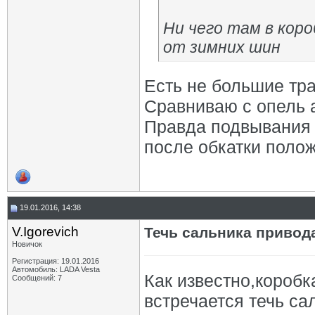
Ни чего там в коро
от зимних шин
Есть не большие тр
Сравниваю с опель ас
Правда подвывания 
после обкатки поло
19.01.2016, 14:38
V.Igorevich
Течь сальника привод
Новичок
Регистрация: 19.01.2016
Автомобиль: LADA Vesta
Как известно,коробк
Сообщений: 7
встречается течь са