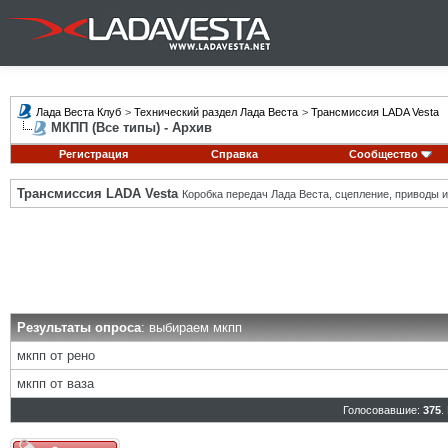
Лада Веста Клуб
>
Технический раздел Лада Веста
>
Трансмиссия LADA Vesta
МКПП (Все типы) - Архив
Регистрация
Справка
Сообщество
Трансмиссия LADA Vesta
Коробка передач Лада Веста, сцепление, приводы и 
Результаты опроса
: выбираем мкпп
мкпп от рено
мкпп от ваза
Голосовавшие:
375
.