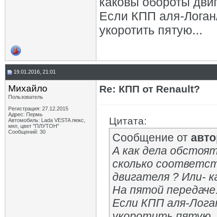
каковы обороты двиг
Если КПП аля-Логан/
укоротить пятую...
19.01.2016, 21:01
Михайло
Re: КПП от Renault?
Пользователь
Регистрация: 27.12.2015
Адрес: Пермь
Цитата:
Автомобиль: Lada VESTA люкс,
мкп, цвет "ПЛУТОН"
Сообщений: 30
Сообщение от
авто
А как дела обстоя
сколько соответст
двигателя ? Или- 
На пятой передаче.
Если КПП аля-Лога
укоротить пятую..