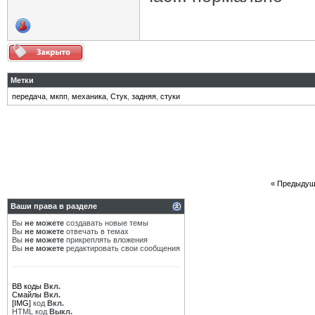
Метки
передача
,
мкпп
,
механика
,
Стук
,
задняя
,
стуки
«
Предыдущ
Ваши права в разделе
Вы
не можете
создавать новые темы
Вы
не можете
отвечать в темах
Вы
не можете
прикреплять вложения
Вы
не можете
редактировать свои сообщения
BB коды
Вкл.
Смайлы
Вкл.
[IMG]
код
Вкл.
HTML код
Выкл.