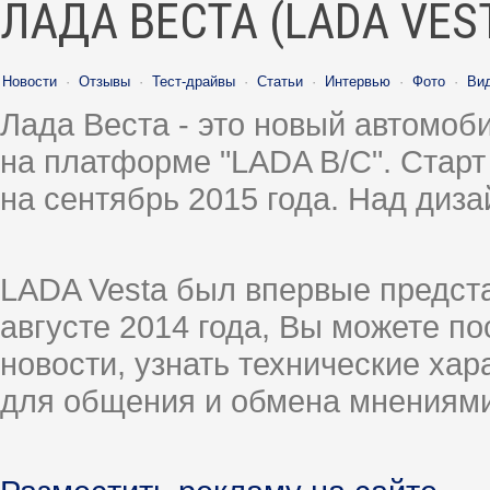
ЛАДА ВЕСТА (LADA VES
Новости
·
Отзывы
·
Тест-драйвы
·
Статьи
·
Интервью
·
Фото
·
Ви
Лада Веста - это новый автомо
на платформе "LADA B/C". Старт
на сентябрь 2015 года. Над диз
LADA Vesta был впервые предст
августе 2014 года, Вы можете п
новости, узнать технические ха
для общения и обмена мнениями