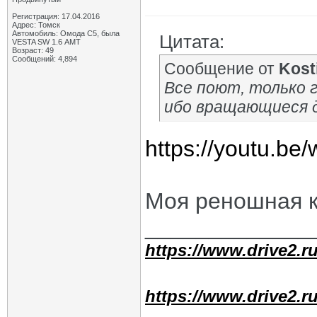
Регистрация: 17.04.2016
Адрес: Томск
Автомобиль: Омода С5, была
Цитата:
VESTA SW 1.6 АМТ
Возраст: 49
Сообщений: 4,894
Сообщение от
Kost
Все поют, только г
ибо вращающиеся д
https://youtu.b
Моя реношная к
_____________
https://www.drive2.ru
https://www.drive2.ru