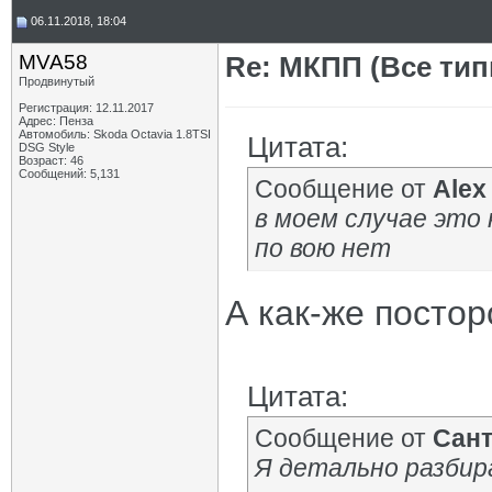
06.11.2018, 18:04
MVA58
Re: МКПП (Все типы
Продвинутый
Регистрация: 12.11.2017
Адрес: Пенза
Автомобиль: Skoda Octavia 1.8TSI
Цитата:
DSG Style
Возраст: 46
Сообщений: 5,131
Сообщение от
Alex
в моем случае это 
по вою нет
А как-же постор
Цитата:
Сообщение от
Сан
Я детально разбир