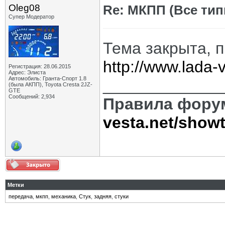
Oleg08
Re: МКПП (Все типы
Супер Модератор
Тема закрыта, 
http://www.lada
Регистрация: 28.06.2015
Адрес: Элиста
Автомобиль: Гранта-Спорт 1.8
_____________
(была АКПП), Toyota Cresta 2JZ-
GTE
Сообщений: 2,934
Правила фору
vesta.net/show
Метки
передача
,
мкпп
,
механика
,
Стук
,
задняя
,
стуки