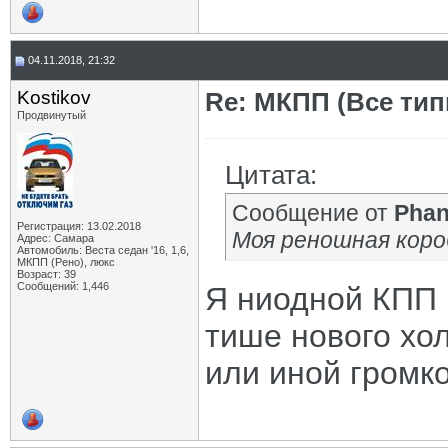
04.11.2018, 21:32
Kostikov
Re: МКПП (Все типы
Продвинутый
Цитата:
Сообщение от
Pha
Регистрация: 13.02.2018
Моя реношная коро
Адрес: Самара
Автомобиль: Веста седан '16, 1,6,
МКПП (Рено), люкс
Возраст: 39
Сообщений: 1,446
Я ниодной КПП 
тише нового хол
или иной громко