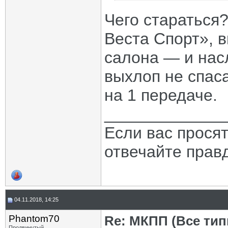
Чего стараться
Веста Спорт», в
салона — и нас
выхлоп не спаса
на 1 передаче.
_____________
Если вас прося
отвечайте прав
04.11.2018, 14:25
Phantom70
Re: МКПП (Все типы
Продвинутый