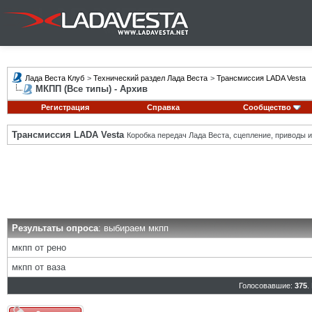
Лада Веста Клуб
>
Технический раздел Лада Веста
>
Трансмиссия LADA Vesta
МКПП (Все типы) - Архив
Регистрация
Справка
Сообщество
Трансмиссия LADA Vesta
Коробка передач Лада Веста, сцепление, приводы и 
Результаты опроса
: выбираем мкпп
мкпп от рено
мкпп от ваза
Голосовавшие:
375
.