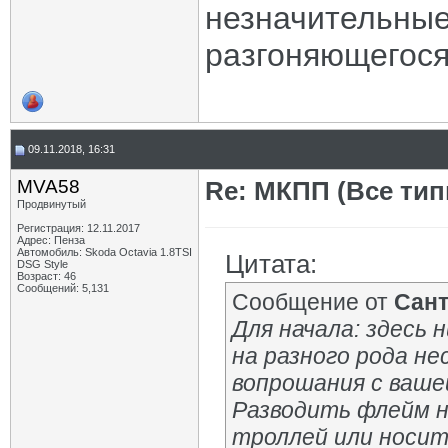
незначительные
разгоняющегося
09.11.2018, 16:31
MVA58
Re: МКПП (Все типы
Продвинутый
Регистрация: 12.11.2017
Адрес: Пенза
Автомобиль: Skoda Octavia 1.8TSI
Цитата:
DSG Style
Возраст: 46
Сообщений: 5,131
Сообщение от
Сан
Для начала: здесь 
на разного рода н
вопрошания с ваше
Разводить флейм на
троллей или носит