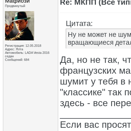
Мафиози
Re: МКПП (Все типы
Продвинутый
Цитата:
Ну не может не шум
вращающиеся дета
Регистрация: 12.05.2018
Адрес: Ялта
Автомобиль: LADA Vesta 2016
седан
Да, но не так, 
Сообщений: 684
французских ма
шумит у тебя в 
"классике" так 
здесь - все пер
_____________
Если вас прося