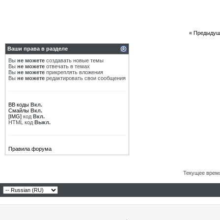
«
Предыдущ
Ваши права в разделе
Вы
не можете
создавать новые темы
Вы
не можете
отвечать в темах
Вы
не можете
прикреплять вложения
Вы
не можете
редактировать свои сообщения
BB коды
Вкл.
Смайлы
Вкл.
[IMG]
код
Вкл.
HTML код
Выкл.
Правила форума
Текущее врем