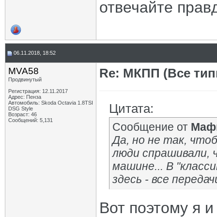
отвечайте прав
06.11.2018, 18:52
MVA58
Re: МКПП (Все типы
Продвинутый
Регистрация: 12.11.2017
Адрес: Пенза
Автомобиль: Skoda Octavia 1.8TSI
Цитата:
DSG Style
Возраст: 46
Сообщений: 5,131
Сообщение от
Маф
Да, но не так, что
люди спрашивали, ч
машине... В "класс
здесь - все передач
Вот поэтому я и