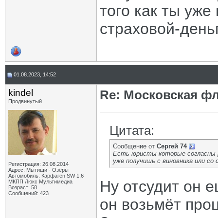
того как ты уже
страховой-день
01.08.2023, 14:52
kindel
Re: Московская фл
Продвинутый
Цитата:
Сообщение от
Сергей 74
Есть юристы которые согласны р
уже получишь с виновника или со 
Регистрация: 26.08.2014
Адрес: Мытищи - Озёры
Автомобиль: Карфаген SW 1,6
Ну отсудит он е
МКПП Люкс Мультимедиа
Возраст: 58
Сообщений: 423
он возьмёт про