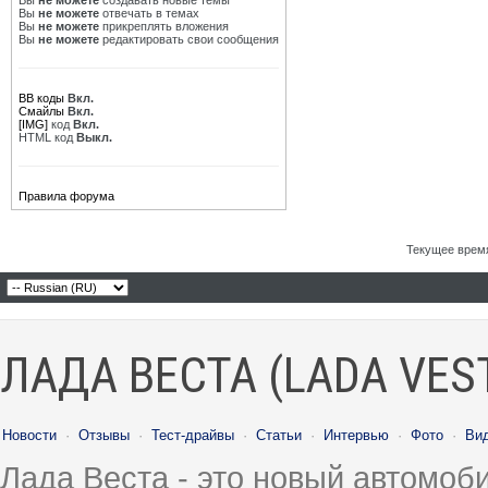
Вы
не можете
создавать новые темы
Вы
не можете
отвечать в темах
Вы
не можете
прикреплять вложения
Вы
не можете
редактировать свои сообщения
BB коды
Вкл.
Смайлы
Вкл.
[IMG]
код
Вкл.
HTML код
Выкл.
Правила форума
Текущее врем
ЛАДА ВЕСТА (LADA VES
Новости
·
Отзывы
·
Тест-драйвы
·
Статьи
·
Интервью
·
Фото
·
Ви
Лада Веста - это новый автомо