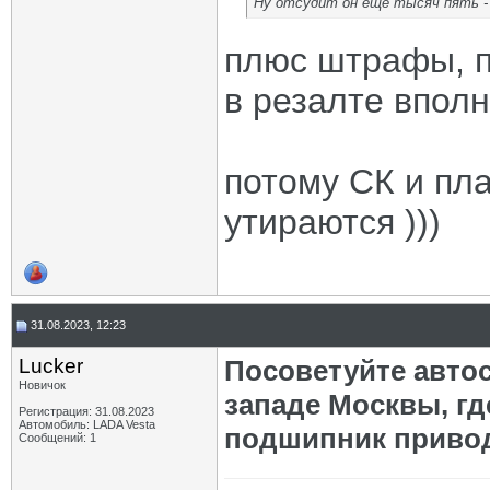
Ну отсудит он ещё тысяч пять -
плюс штрафы, п
в резалте впол
потому СК и пла
утираются )))
31.08.2023, 12:23
Lucker
Посоветуйте автос
Новичок
западе Москвы, г
Регистрация: 31.08.2023
Автомобиль: LADA Vesta
подшипник приво
Сообщений: 1