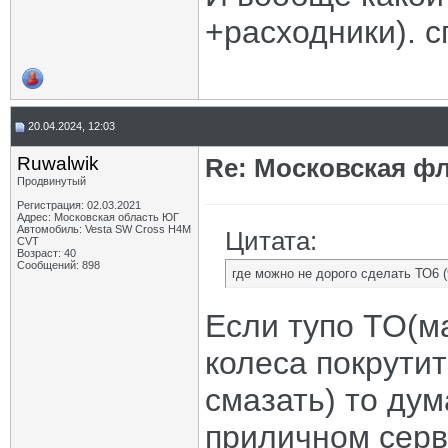
+расходники). 
20.04.2024, 12:03
Ruwalwik
Re: Московская фл
Продвинутый
Регистрация: 02.03.2021
Адрес: Московская область ЮГ
Автомобиль: Vesta SW Cross H4M
Цитата:
CVT
Возраст: 40
Сообщений: 898
где можно не дорого сделать ТО6 (
Если тупо ТО(м
колеса покрути
смазать) то ду
приличном серв