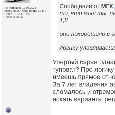
Сообщение от
МГК
Регистрация: 19.08.2016
Автомобиль: Лада Веста 1.6 MT
то, что взял ты, п
Luxe GFL13-52-Y00
Сообщений: 69
1,8
оно похорошело с 
логику улавливаеш
Упертый баран однак
туповат? Про логику
имеешь прямое отно
За 7 лет владения ав
сломалось и отремо
искать варианты реш