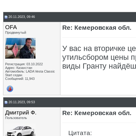
20.11.2023, 09:46
OFA
Re: Кемеровская обл.
Продвинутый
У вас на вторичке ц
утильсбором цены пр
виды Гранту найдёшь
Регистрация: 03.10.2022
Адрес: Казахстан
Автомобиль: LADA Vesta Classic
Start седан
Сообщений: 11,943
20.11.2023, 09:53
Дмитрий Ф.
Re: Кемеровская обл.
Пользователь
Цитата: