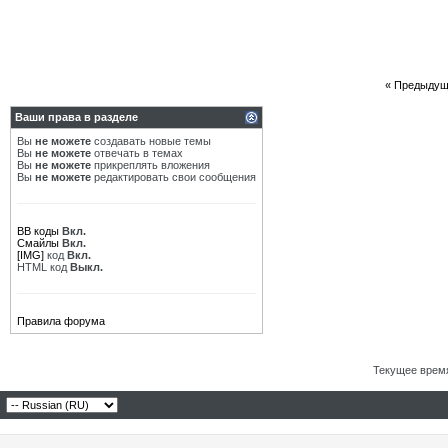
«
Предыдущ
Ваши права в разделе
Вы
не можете
создавать новые темы
Вы
не можете
отвечать в темах
Вы
не можете
прикреплять вложения
Вы
не можете
редактировать свои сообщения
BB коды
Вкл.
Смайлы
Вкл.
[IMG]
код
Вкл.
HTML код
Выкл.
Правила форума
Текущее врем