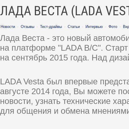
ЛАДА ВЕСТА (LADA VES
Новости
·
Отзывы
·
Тест-драйвы
·
Статьи
·
Интервью
·
Фото
·
Ви
Лада Веста - это новый автомо
на платформе "LADA B/C". Старт
на сентябрь 2015 года. Над диз
LADA Vesta был впервые предст
августе 2014 года, Вы можете п
новости, узнать технические ха
для общения и обмена мнениями