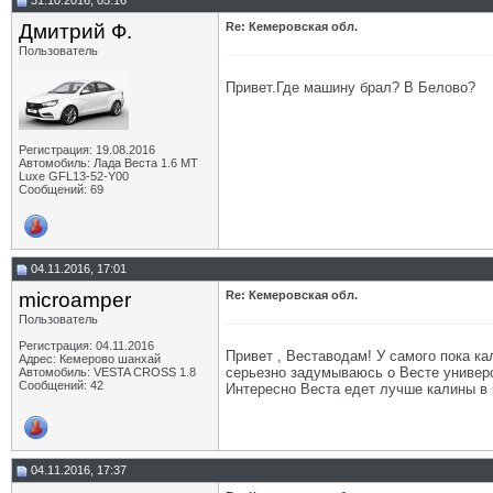
31.10.2016, 05:16
Дмитрий Ф.
Re: Кемеровская обл.
Пользователь
Привет.Где машину брал? В Белово?
Регистрация: 19.08.2016
Автомобиль: Лада Веста 1.6 MT
Luxe GFL13-52-Y00
Сообщений: 69
04.11.2016, 17:01
microamper
Re: Кемеровская обл.
Пользователь
Регистрация: 04.11.2016
Привет , Веставодам! У самого пока ка
Адрес: Кемерово шанхай
серьезно задумываюсь о Весте универ
Автомобиль: VESTA CROSS 1.8
Сообщений: 42
Интересно Веста едет лучше калины в 
04.11.2016, 17:37