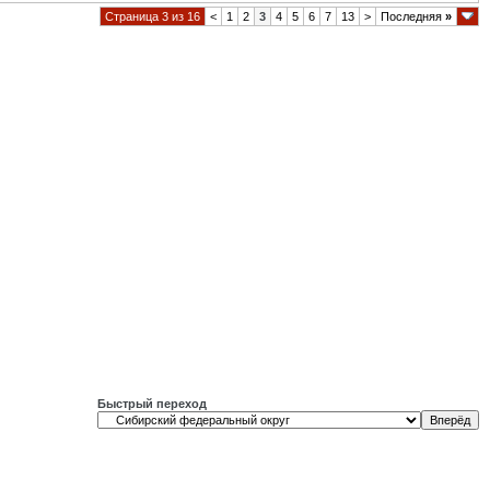
Страница 3 из 16
<
1
2
3
4
5
6
7
13
>
Последняя
»
Быстрый переход