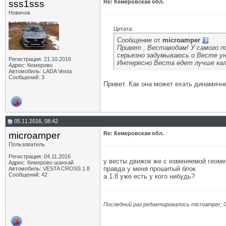
sss1sss
Re: Кемеровская обл.
Новичок
Цитата:
Сообщение от
microamper
Привет , Веставодам! У самого по
серьезно задумываюсь о Весте ун
Регистрация: 21.10.2016
Интересно Веста едет лучше кал
Адрес: Кемерово
Автомобиль: LADA Vesta
Сообщений: 3
Привет. Как она может ехать динамичн
05.11.2016, 08:42
microamper
Re: Кемеровская обл.
Пользователь
Регистрация: 04.11.2016
у весты движок же с изменяемой геомет
Адрес: Кемерово шанхай
правда у меня прошитый блок
Автомобиль: VESTA CROSS 1.8
Сообщений: 42
а 1.8 уже есть у кого нибудь?
Последний раз редактировалось microamper; 0