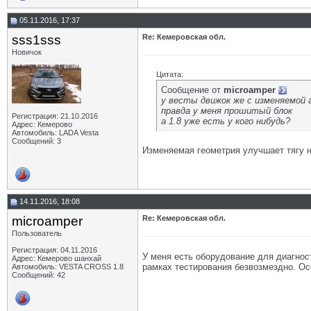
05.11.2016, 17:37
sss1sss
Re: Кемеровская обл.
Новичок
Цитата:
Сообщение от
microamper
у весты движок же с изменяемой г
правда у меня прошитый блок
Регистрация: 21.10.2016
а 1.8 уже есть у кого нибудь?
Адрес: Кемерово
Автомобиль: LADA Vesta
Сообщений: 3
Изменяемая геометрия улучшает тягу н
14.11.2016, 18:08
microamper
Re: Кемеровская обл.
Пользователь
Регистрация: 04.11.2016
У меня есть оборудование для диагнос
Адрес: Кемерово шанхай
рамках тестирования безвозмездно. Ос
Автомобиль: VESTA CROSS 1.8
Сообщений: 42