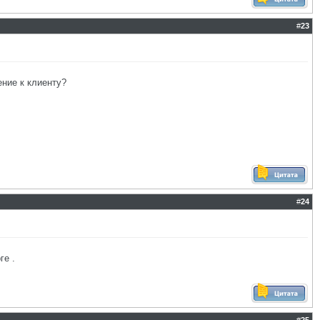
#
23
ние к клиенту?
#
24
ге .