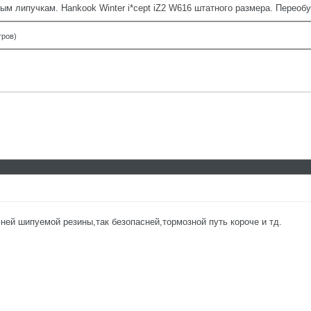
м липучкам. Hankook Winter i*cept iZ2 W616 штатного размера. Переобу
тров)
ней шипуемой резины,так безопасней,тормозной путь короче и тд.