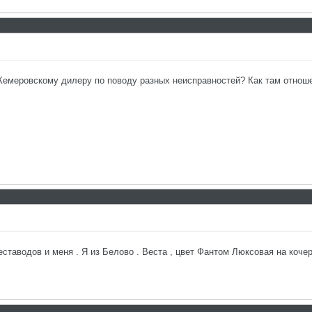
Кемеровскому дилеру по поводу разных неисправностей? Как там отноше
таводов и меня . Я из Белово . Веста , цвет Фантом Люксовая на кочер