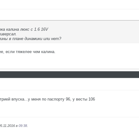
ка калина люкс с 1.6 16V
иверсал.
ины в плане динамики или нет?
ее, если тяжелее чем калина.
рией впуска...у меня по паспорту 96, у весты 106
5.11.2016 в
09:38
.