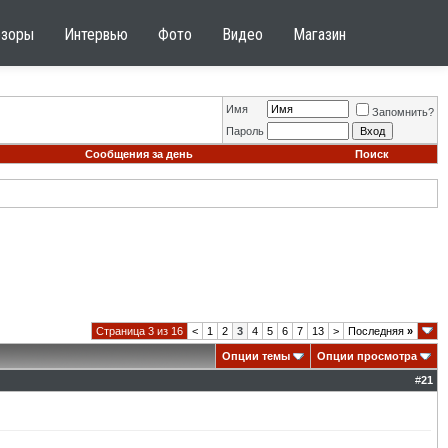
бзоры
Интервью
Фото
Видео
Магазин
Имя
Запомнить?
Пароль
Сообщения за день
Поиск
Страница 3 из 16
<
1
2
3
4
5
6
7
13
>
Последняя
»
Опции темы
Опции просмотра
#
21