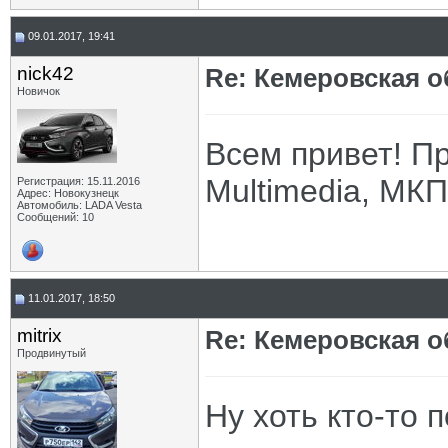
09.01.2017, 19:41
nick42
Re: Кемеровская о
Новичок
Всем привет! П
Multimedia, МКП
Регистрация: 15.11.2016
Адрес: Новокузнецк
Автомобиль: LADA Vesta
Сообщений: 10
11.01.2017, 18:50
mitrix
Re: Кемеровская о
Продвинутый
Ну хоть кто-то 