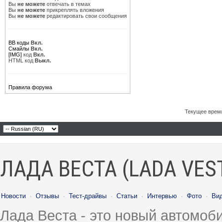
Вы
не можете
отвечать в темах
Вы
не можете
прикреплять вложения
Вы
не можете
редактировать свои сообщения
BB коды
Вкл.
Смайлы
Вкл.
[IMG]
код
Вкл.
HTML код
Выкл.
Правила форума
Текущее врем
ЛАДА ВЕСТА (LADA VES
Новости
·
Отзывы
·
Тест-драйвы
·
Статьи
·
Интервью
·
Фото
·
Ви
Лада Веста - это новый автомо