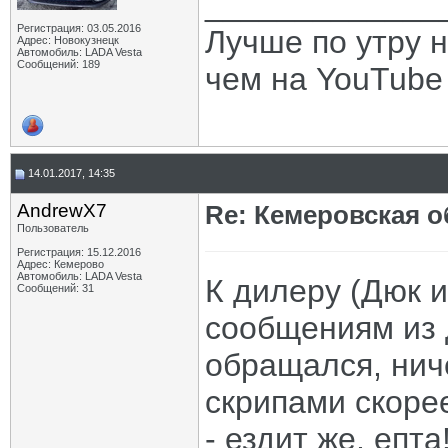
_____________
Регистрация: 03.05.2016
Лучше по утру н
Адрес: Новокузнецк
Автомобиль: LADA Vesta
Сообщений: 189
чем на YouTube -
14.01.2017, 14:35
AndrewX7
Re: Кемеровская о
Пользователь
Регистрация: 15.12.2016
Адрес: Кемерово
Автомобиль: LADA Vesta
К дилеру (Дюк и
Сообщений: 31
сообщениям из д
обращался, ниче
скрипами скорее
- ездит же, епт