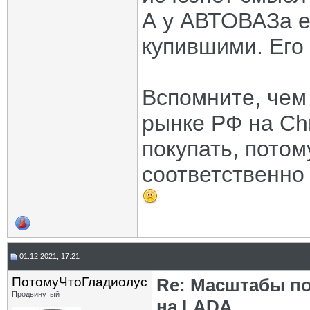
А у АВТОВАЗа е
купившими. Его
Вспомните, чем
рынке РФ на Chr
покупать, пото
соответственно
01.12.2021, 17:21
ПотомуЧтоГладиолус
Re: Масштабы п
Продвинутый
на LADA