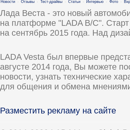
Новости
·
Отзывы
·
Тест-драйвы
·
Статьи
·
Интервью
·
Фото
·
Ви
Лада Веста - это новый автомо
на платформе "LADA B/C". Старт
на сентябрь 2015 года. Над диз
LADA Vesta был впервые предст
августе 2014 года, Вы можете п
новости, узнать технические ха
для общения и обмена мнениями
Разместить рекламу на сайте