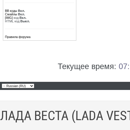
BB коды
Вкл.
Смайлы
Вкл.
[IMG]
код
Вкл.
HTML код
Выкл.
Правила форума
Текущее время:
07
ЛАДА ВЕСТА (LADA VES