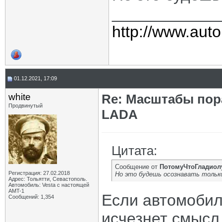
____________
http://www.auto
01.12.2021, 17:09
white
Re: Масштабы пор
Продвинутый
LADA
Цитата:
Сообщение от
ПотомуЧтоГладиол
Регистрация: 27.02.2018
Но это будешь осознавать тольк
Адрес: Тольятти, Севастополь.
Автомобиль: Vesta с настоящей
AMT-1
Если автомобил
Сообщений: 1,354
исчезнет смысл