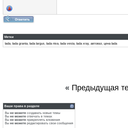
Метки
lada
,
lada granta
,
lada largus
,
lada niva
,
lada vesta
,
lada xray
,
автоваз
,
цена lada
«
Предыдущая т
Ваши права в разделе
Вы
не можете
создавать новые темы
Вы
не можете
отвечать в темах
Вы
не можете
прикреплять вложения
Вы
не можете
редактировать свои сообщения