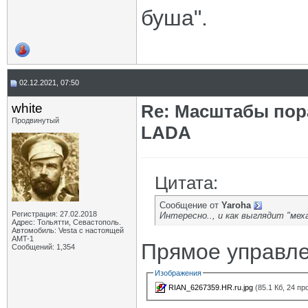
буша".
02.12.2021, 07:50
white
Re: Масштабы пор
Продвинутый
LADA
Цитата:
Сообщение от
Yaroha
Регистрация: 27.02.2018
Интересно.., и как выглядит "мех
Адрес: Тольятти, Севастополь.
Автомобиль: Vesta с настоящей
AMT-1
Прямое управл
Сообщений: 1,354
Изображения
RIAN_6267359.HR.ru.jpg
(85.1 Кб, 24 п