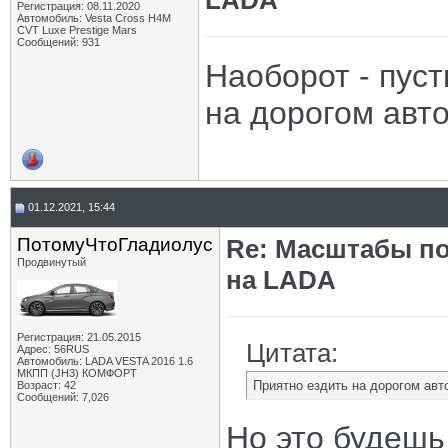
LADA
Регистрация: 08.11.2020
Автомобиль: Vesta Cross H4M
CVT Luxe Prestige Mars
Сообщений: 931
Наоборот - пус
на дорогом ав
01.12.2021, 15:44
ПотомуЧтоГладиолус
Re: Масштабы п
Продвинутый
на LADA
Регистрация: 21.05.2015
Цитата:
Адрес: 56RUS
Автомобиль: LADA VESTA 2016 1.6
МКПП (JH3) КОМФОРТ
Приятно ездить на дорогом ав
Возраст: 42
Сообщений: 7,026
Но это будешь