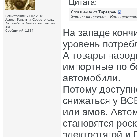
Цитата:
Сообщение от
Тартарен
Регистрация: 27.02.2018
Это не их прихоть. Все дорожает
Адрес: Тольятти, Севастополь.
Автомобиль: Vesta с настоящей
AMT-1
На западе конч
Сообщений: 1,354
уровень потреб
А товары народ
импортные по б
автомобили.
Потому доступн
снижаться у ВСЕ
или амов. Авто
становятся рос
электротягой и 