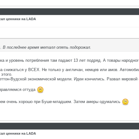
сал ценники на LADA
. В последнее время металл опять подорожал.
ка и уровень потребления там падают 13 лет подряд. А товары народно
 снижаться у ВСЕХ. Не только у англичан, немцев или амов. Автомобил
 этого.
Бреттон-Вудской экономической модели. Идеи кончились. Развал мировой 
правляемся оттуда
нием очень хорошо при Буше-младшем. Затем амеры одумались
сал ценники на LADA