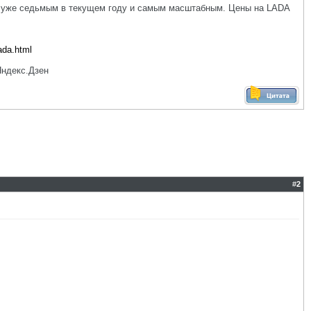
ь уже седьмым в текущем году и самым масштабным. Цены на LADA
ada.html
Яндекс.Дзен
#
2