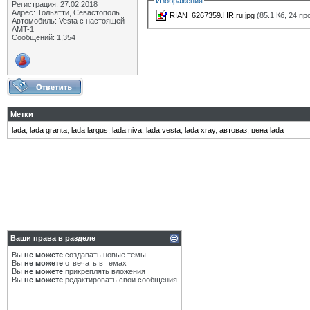
Изображения
Регистрация: 27.02.2018
Адрес: Тольятти, Севастополь.
RIAN_6267359.HR.ru.jpg
(85.1 Кб, 24 п
Автомобиль: Vesta с настоящей
AMT-1
Сообщений: 1,354
Метки
lada
,
lada granta
,
lada largus
,
lada niva
,
lada vesta
,
lada xray
,
автоваз
,
цена lada
Ваши права в разделе
Вы
не можете
создавать новые темы
Вы
не можете
отвечать в темах
Вы
не можете
прикреплять вложения
Вы
не можете
редактировать свои сообщения