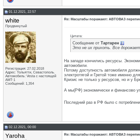
01.12.2021, 22:57
white
Re: Масштабы поражают: АВТОВАЗ перепи
Продвинутый
Цитата:
Сообщение от
Тартарен
Это не их прихоть. Все дорожает
На западе кончились ресурсы. Экономи
автомобили.
Регистрация: 27.02.2018
Потому доступность автомобиля должна
Адрес: Тольятти, Севастополь.
электротягой и Гретой тоже именно для
Автомобиль: Vesta с настоящей
Кризис не только у ресурсов, но и у 
AMT-1
Сообщений: 1,354
А мы(РФ) экономически и финансово у
Последний раз в РФ было с потребле
02.12.2021, 00:00
Yaroha
Re: Масштабы поражают: АВТОВАЗ перепи