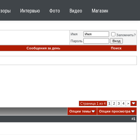
бзоры
Интервью
Фото
Видео
Магазин
Имя
Запомнить?
Пароль
Сообщения за день
Поиск
Страница 1 из 4
1
2
3
4
>
Опции темы
Опции просмотра
#
1