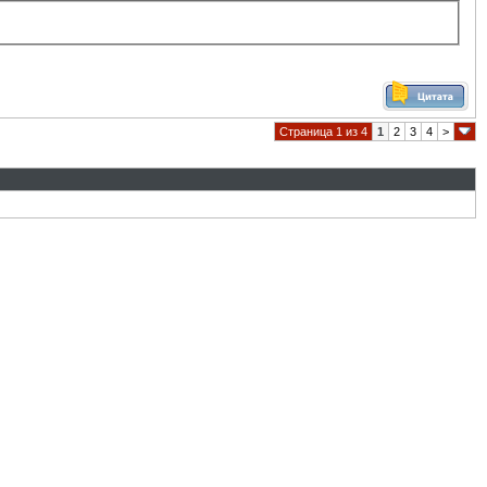
Страница 1 из 4
1
2
3
4
>