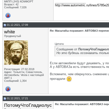
__________________
МКПП (JH3) КОМФОРТ
Возраст: 42
http://www.autometric.ru/lines/5785e2
Сообщений: 7,026
01.12.2021, 17:09
white
Re: Масштабы поражают: АВТОВАЗ перепи
Продвинутый
Цитата:
Сообщение от
ПотомуЧтоГладиол
Но это будешь осознавать тольк
Если автомобили будут дешеветь, у по
А у АВТОВАЗа есть ответственность п
Регистрация: 27.02.2018
Адрес: Тольятти, Севастополь.
Вспомните, чем обернулось снижение це
Автомобиль: Vesta с настоящей
AMT-1
прогадали
Сообщений: 1,354
01.12.2021, 17:21
ПотомуЧтоГладиолус
Re: Масштабы поражают: АВТОВАЗ пер