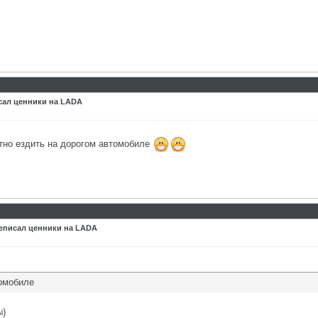
сал ценники на LADA
тно ездить на дорогом автомобиле
еписал ценники на LADA
томобиле
ы)