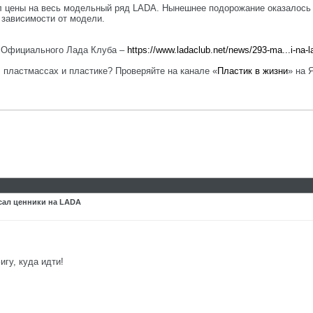
л цены на весь модельный ряд LADA. Нынешнее подорожание оказалос
 зависимости от модели.
е Официального Лада Клуба –
https://www.ladaclub.net/news/293-ma...i-na-l
, пластмассах и пластике? Проверяйте на канале «
Пластик в жизни
» на 
сал ценники на LADA
игу, куда идти!