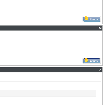
#
3
#
4