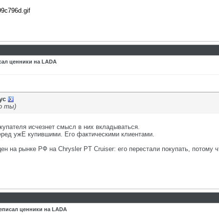
99c796d.gif
сал ценники на LADA
ус
о ты)
купателя исчезнет смысл в них вкладываться.
еред ужЕ купившими. Его фактическими клиентами.
н на рынке РФ на Chrysler PT Cruiser: его перестали покупать, потому
еписал ценники на LADA