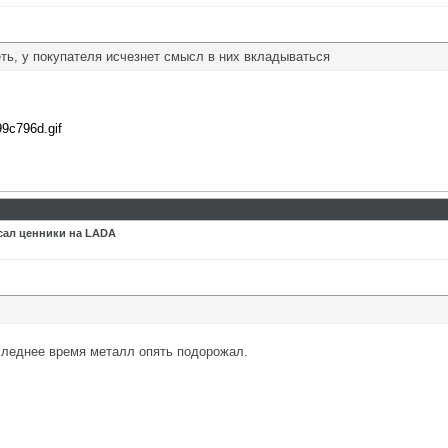
ть, у покупателя исчезнет смысл в них вкладываться
99c796d.gif
сал ценники на LADA
оследнее время металл опять подорожал.