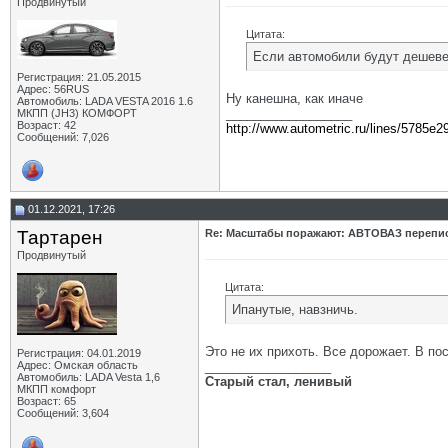
Продвинутый
Цитата:
Если автомобили будут дешеве
Регистрация: 21.05.2015
Адрес: 56RUS
Ну канешна, как иначе
Автомобиль: LADA VESTA 2016 1.6
__________________
МКПП (JH3) КОМФОРТ
Возраст: 42
http://www.autometric.ru/lines/5785e2
Сообщений: 7,026
01.12.2021, 17:26
Тартарен
Re: Масштабы поражают: АВТОВАЗ перепи
Продвинутый
Цитата:
Ипанутые, навзничь.
Это не их прихоть. Все дорожает. В п
Регистрация: 04.01.2019
Адрес: Омская область
__________________
Автомобиль: LADA Vesta 1,6
Старый стал, ленивый
МКПП комфорт
Возраст: 65
Сообщений: 3,604