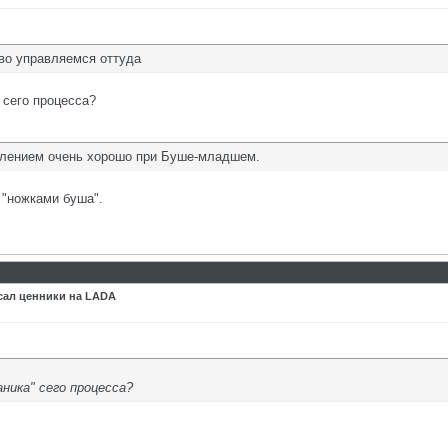
во управляемся оттуда
" сего процесса?
блением очень хорошо при Буше-младшем.
 "ножками буша".
сал ценники на LADA
аника" сего процесса?