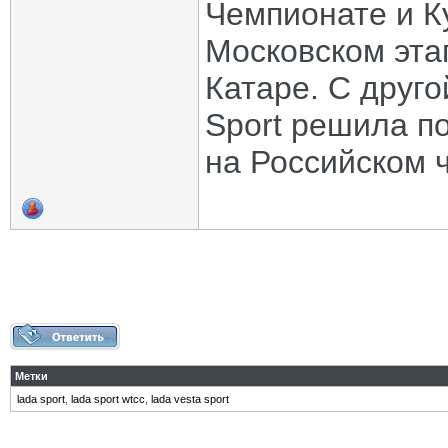
Чемпионате и К
Московском эта
Катаре. С друг
Sport решила п
на Российском ч
Метки
lada sport
,
lada sport wtcc
,
lada vesta sport