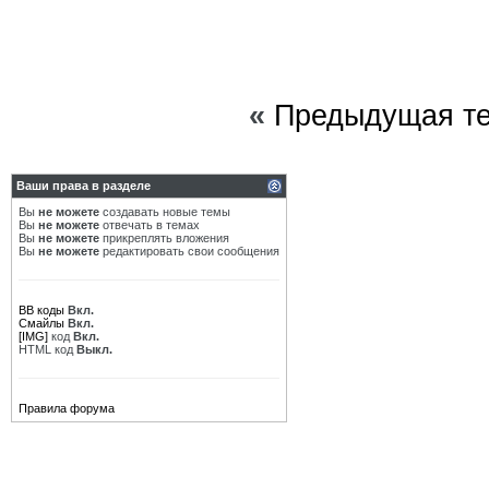
«
Предыдущая т
Ваши права в разделе
Вы
не можете
создавать новые темы
Вы
не можете
отвечать в темах
Вы
не можете
прикреплять вложения
Вы
не можете
редактировать свои сообщения
BB коды
Вкл.
Смайлы
Вкл.
[IMG]
код
Вкл.
HTML код
Выкл.
Правила форума