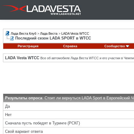
Лада Веста Клуб
>
Лада Веста
>
LADA Vesta WTCC
Последний сезон LADA SPORT в WTCC
Регистрация
Справка
Сообщество
LADA Vesta WTCC
Все об автомобиле Лада Веста WTCC и его участии в Чемпи
Результаты опроса
: Стоит ли вернуться LADA Sport в Европейский 
Да
Нет
Сначала пусть победят в Туринге (РСКГ)
Свой вариант ответа