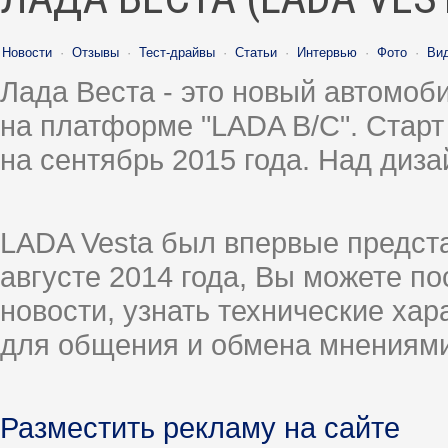
Новости
·
Отзывы
·
Тест-драйвы
·
Статьи
·
Интервью
·
Фото
·
Ви
Лада Веста - это новый автомо
на платформе "LADA B/C". Старт
на сентябрь 2015 года. Над диз
LADA Vesta был впервые предст
августе 2014 года, Вы можете п
новости, узнать технические ха
для общения и обмена мнениями
Разместить рекламу на сайте