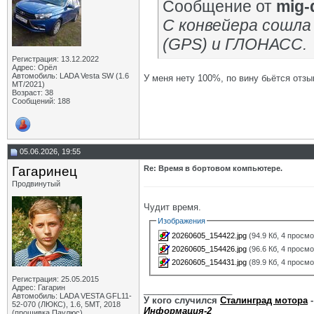
Сообщение от
mig-
С конвейера сошла 
(GPS) и ГЛОНАСС.
Регистрация: 13.12.2022
Адрес: Орёл
Автомобиль: LADA Vesta SW (1.6
У меня нету 100%, по вину бьётся отзы
МТ/2021)
Возраст: 38
Сообщений: 188
05.06.2026, 19:55
Гагаринец
Re: Время в бортовом компьютере.
Продвинутый
Чудит время.
Изображения
20260605_154422.jpg
(94.9 Кб, 4 просм
20260605_154426.jpg
(96.6 Кб, 4 просм
20260605_154431.jpg
(89.9 Кб, 4 просм
Регистрация: 25.05.2015
Адрес: Гагарин
__________________
Автомобиль: LADA VESTA GFL11-
У кого случился
Сталинград мотора
-
52-070 (ЛЮКС), 1.6, 5МТ, 2018
Информация-2
(прошивка Паулюс)