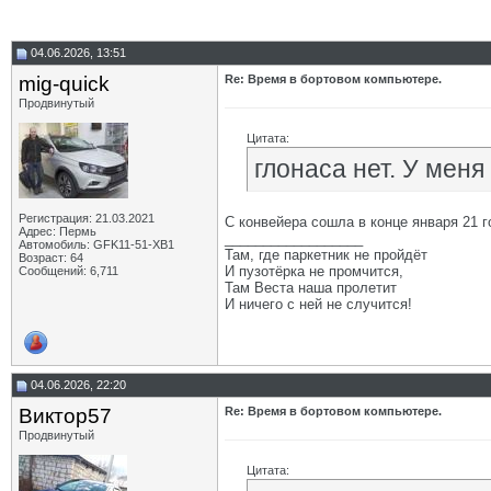
04.06.2026, 13:51
mig-quick
Re: Время в бортовом компьютере.
Продвинутый
Цитата:
глонаса нет. У меня
Регистрация: 21.03.2021
С конвейера сошла в конце января 21
Адрес: Пермь
__________________
Автомобиль: GFK11-51-ХВ1
Там, где паркетник не пройдёт
Возраст: 64
И пузотёрка не промчится,
Сообщений: 6,711
Там Веста наша пролетит
И ничего с ней не случится!
04.06.2026, 22:20
Виктор57
Re: Время в бортовом компьютере.
Продвинутый
Цитата: