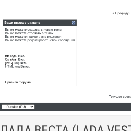
«
Предыдущ
Ваши права в разделе
Вы
не можете
создавать новые темы
Вы
не можете
отвечать в темах
Вы
не можете
прикреплять вложения
Вы
не можете
редактировать свои сообщения
BB коды
Вкл.
Смайлы
Вкл.
[IMG]
код
Вкл.
HTML код
Выкл.
Правила форума
Текущее врем
ЛАДА ВЕСТА (LADA VES