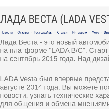
ЛАДА ВЕСТА (LADA VES
Новости
·
Отзывы
·
Тест-драйвы
·
Статьи
·
Интервью
·
Фото
·
Ви
Лада Веста - это новый автомо
на платформе "LADA B/C". Старт
на сентябрь 2015 года. Над диз
LADA Vesta был впервые предст
августе 2014 года, Вы можете п
новости, узнать технические ха
для общения и обмена мнениями