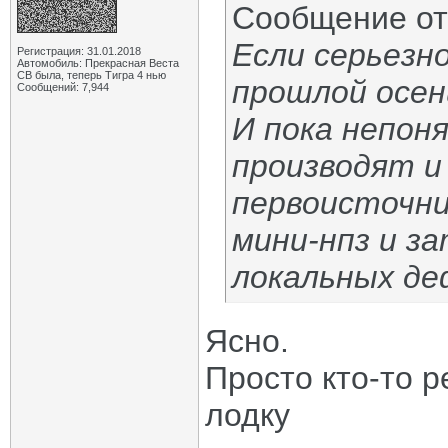
Сообщение о
Если серьезн
Регистрация: 31.01.2018
Автомобиль: Прекрасная Веста
СВ была, теперь Тигра 4 нью
прошлой осен
Сообщений: 7,944
И пока непон
производят и
первоисточни
мини-нпз и з
локальных де
Ясно.
Просто кто-то 
лодку