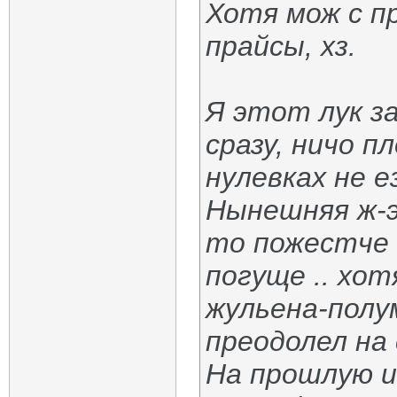
Хотя мож с п
прайсы, хз.
Я этот лук з
сразу, ничо п
нулевках не е
Нынешняя ж-э
то пожестче 
погуще .. хо
жульена-полу
преодолел на 
На прошлую и