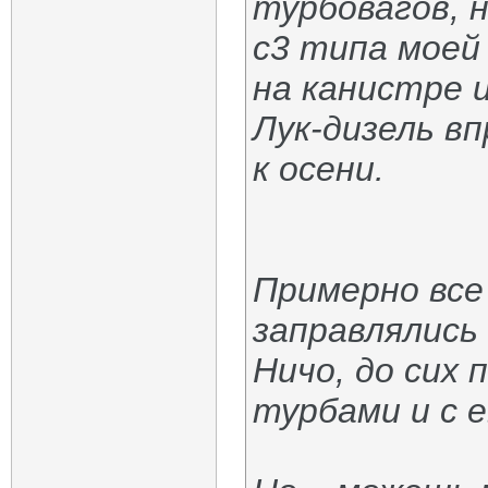
турбовагов, н
с3 типа моей 
на канистре 
Лук-дизель вп
к осени.
Примерно все
заправлялись 
Ничо, до сих 
турбами и с 