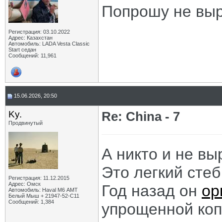
Попрошу не выр
Регистрация: 03.10.2022
Адрес: Казахстан
Автомобиль: LADA Vesta Classic
Start седан
Сообщений: 11,961
15.06.2026, 20:50
Ky.
Re: China - 7
Продвинутый
А никто и не вы
Это легкий стеб
Регистрация: 11.12.2015
Адрес: Омск
Год назад он
ор
Автомобиль: Haval M6 АМТ
Белый Мыш + 21947-52-С11
Сообщений: 1,384
упрощенной коп