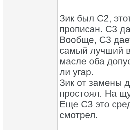
Зик был С2, это
прописан. С3 д
Вообще, С3 дает
самый лучший в
масле оба допу
ли угар.
Зик от замены 
простоял. На щ
Еще С3 это сред
смотрел.