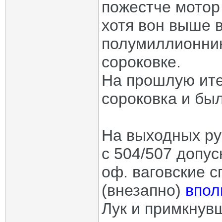
пожестче мотор 
хотя вон выше 
полумиллионник
сороковке.
На прошлую ите
сороковка и бы
На выходных ру
с 504/507 допу
оф. ваговские с
(внезапно)
впол
Лук и примкнувш