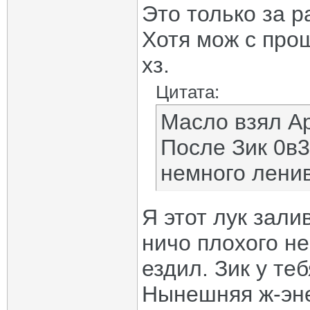
Это только за р
Хотя мож с про
хз.
Цитата:
Масло взял А
После Зик 0в3
немного ленив
Я этот лук зали
ничо плохого не
ездил. Зик у те
Нынешняя ж-эне