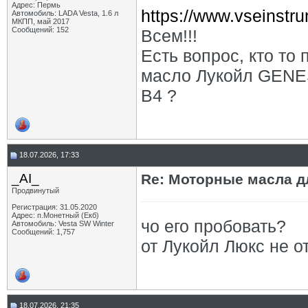
Адрес: Пермь
https://www.vseinstru
Автомобиль: LADA Vesta, 1.6 л
МКПП, май 2017
Сообщений: 152
Всем!!!
Есть вопрос, кто то
масло Лукойл GENE
В4 ?
18.07.2026, 17:33
_AI_
Re: Моторные масла дл
Продвинутый
Регистрация: 31.05.2020
Адрес: п.Монетный (Екб)
чо его пробовать?
Автомобиль: Vesta SW Winter
Сообщений: 1,757
от Лукойл Люкс не о
18.07.2026, 21:35