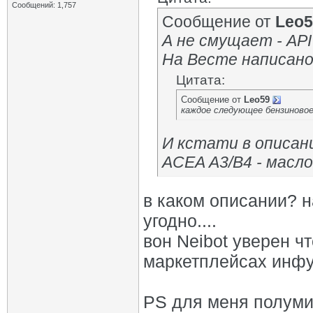
Сообщений: 1,757
Сообщение от
Leo5
А не смущает - API
На Весте написано
Цитата:
Сообщение от
Leo59
каждое следующее бензиновое
И кстати в описа
ACEA А3/В4 - масл
в каком описании? н
угодно....
вон Neibot уверен чт
маркетплейсах инфу 
PS для меня полуми