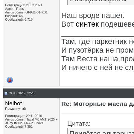
Регистрация: 21.03.2021
Адрес: Пермь
Автомобиль: GFK11-51-ХВ1
Наш вроде пашет.
Возраст: 64
Сообщений: 6,716
Вот
синтек
подешеве
_________________
Там, где паркетник 
И пузотёрка не пром
Там Веста наша про
И ничего с ней не сл
29.06.2026, 22:26
Neibot
Re: Моторные масла дл
Продвинутый
Регистрация: 29.11.2016
Автомобиль: Haval M6 AMT 2025 +
Цитата:
XRay #Club 1.6 AMT 2021
Сообщений: 7,391
Придётся альтернат