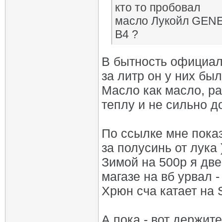
кто то пробовал
масло Лукойл GENE
В4 ?
В бытность официал
за литр он у них был
Масло как масло, раз
теплу и не сильно д
По ссылке мне показ
за полусинь от лука 
Зимой на 500р я две
магазе на вб урвал -
Хрюн сча катает на 
А пока - вот держите