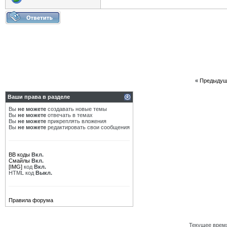
«
Предыдущ
Ваши права в разделе
Вы
не можете
создавать новые темы
Вы
не можете
отвечать в темах
Вы
не можете
прикреплять вложения
Вы
не можете
редактировать свои сообщения
BB коды
Вкл.
Смайлы
Вкл.
[IMG]
код
Вкл.
HTML код
Выкл.
Правила форума
Текущее врем