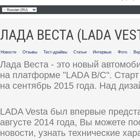
ЛАДА ВЕСТА (LADA VES
Новости
·
Отзывы
·
Тест-драйвы
·
Статьи
·
Интервью
·
Фото
·
Ви
Лада Веста - это новый автомо
на платформе "LADA B/C". Старт
на сентябрь 2015 года. Над диз
LADA Vesta был впервые предст
августе 2014 года, Вы можете п
новости, узнать технические ха