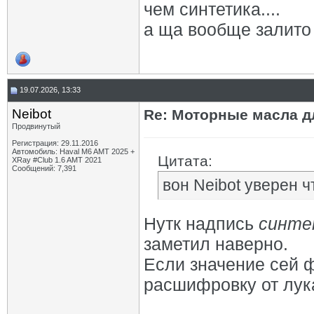
чем синтетика....
а ща вообще залито
19.07.2026, 13:33
Neibot
Re: Моторные масла дл
Продвинутый
Регистрация: 29.11.2016
Автомобиль: Haval M6 AMT 2025 +
Цитата:
XRay #Club 1.6 AMT 2021
Сообщений: 7,391
вон Neibot уверен ч
Нутк надпись
синте
заметил наверно.
Если значение сей 
расшифровку от лук