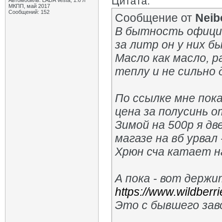
Цитата:
Автомобиль: LADA Vesta, 1.6 л
МКПП, май 2017
Сообщений: 152
Сообщение от
Neib
В бытность официа
за литр он у них бы
Масло как масло, р
теплу и не сильно 
По ссылке мне пока
цена за полусинь от
Зимой на 500р я дв
магазе на вб урвал 
Хрюн сча катает н
А пока - вот держи
https://www.wildberri
Это с бывшего зав