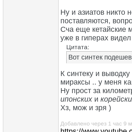
Ну и азиатов никто 
поставляются, вопро
Сча еще кетайские м
уже в гиперах видел
Цитата:
Вот синтек подешев
К синтеку и выводку
мираксы .. у меня к
Ну прост за километ
ипонских
и
корейски
Хз, мож и зря )
Добавлено через 1 час 9 
https://www.youtube