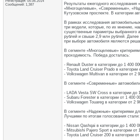
Регистрация: 05.06.2014
Результаты ежегодного исследования 
Сообщений: 1,387
«Многоцелевые», «Современные», «Над
Кутузовском проспекте. В категории а
В рамках исследования автомобильных
три модели, которые, по их мнению, н
существенные параметры выбранного ав
рублей и свыше 2,9 млн рублей. Далее
при выборе автомобиля являются реш
В сегменте «Многоцелевые» критериями
проходимость. Победа досталась:
- Renault Duster в категории до 1 400 00
- Toyota Land Cruiser Prado в категории 
- Volkswagen Multivan в категории от 2 
В сегменте «Современные» автомобили
- LADA Vesta SW Cross в категории до 1
- Subaru Forester в категории от 1 400 0
- Volkswagen Touareg в категории от 2 9
В сегменте «Надежные» критериями для
Лучшими по итогам голосования стали:
- Nissan Qashqai в категории до 1 400 0
- Mitsubishi Pajero Sport в категории от
- Toyota Land Cruiser 200 в категории от