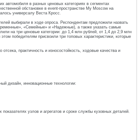
х автомобиля в разных ценовых категориях в сегментах
ественной обстановке в event-пространстве My Moscow на
талось универсалу Веста Кросс.
елей выбирали в ходе опроса. Респондентам предложили назвать
временные», «Семейные» и «Надежные), а также указать самые
и на три ценовые категории: до 1,4 млн рублей, от 1,4 до 2,9 млн
и этом победителям присвоили три топовых характеристики, которые
отсека, практичность и износостойкость, ходовые качества и
ный дизайн, инновационные технологии:
показателях узлов и агрегатов и сроке службы кузовных деталей.