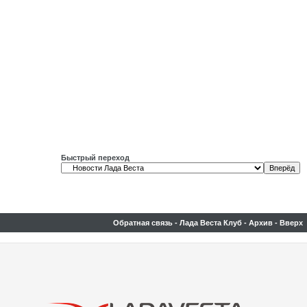
Быстрый переход
Обратная связь
-
Лада Веста Клуб
-
Архив
-
Вверх