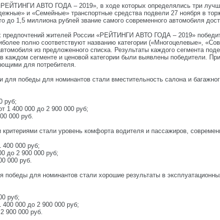
«РЕЙТИНГИ АВТО ГОДА – 2019», в ходе которых определялись три лучши
ежные» и «Семейные» транспортные средства подвели 27 ноября в торж
вто до 1,5 миллиона рублей звание самого современного автомобиля дос
 предпочтений жителей России «РЕЙТИНГИ АВТО ГОДА – 2019» победит
аиболее полно соответствуют названию категории («Многоцелевые», «Со
томобиля из предложенного списка. Результаты каждого сегмента поделил
 в каждом сегменте и ценовой категории были выявлены победители. Пр
ающими для потребителя.
 для победы для номинантов стали вместительность салона и багажного 
0 руб;
от 1 400 000 до 2 900 000 руб;
900 000 руб.
 критериями стали уровень комфорта водителя и пассажиров, современ
 400 000 руб;
00 до 2 900 000 руб;
00 000 руб.
 победы для номинантов стали хорошие результаты в эксплуатационных 
00 руб;
 1 400 000 до 2 900 000 руб;
 2 900 000 руб.