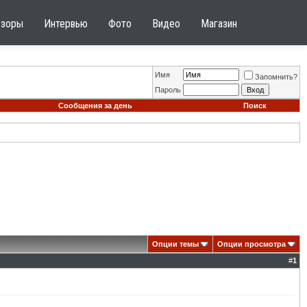
бзоры
Интервью
Фото
Видео
Магазин
Имя
Запомнить?
Пароль
Сообщения за день
Поиск
Опции темы
Опции просмотра
#
1