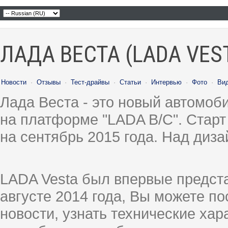
ЛАДА ВЕСТА (LADA VES
Новости
·
Отзывы
·
Тест-драйвы
·
Статьи
·
Интервью
·
Фото
·
Ви
Лада Веста - это новый автомо
на платформе "LADA B/C". Старт
на сентябрь 2015 года. Над диз
LADA Vesta был впервые предст
августе 2014 года, Вы можете п
новости, узнать технические ха