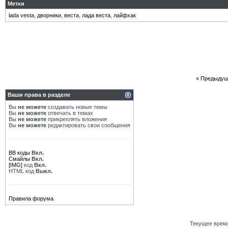
Метки
lada vesta
,
дворники
,
веста
,
лада веста
,
лайфхак
«
Предыдущ
Ваши права в разделе
Вы
не можете
создавать новые темы
Вы
не можете
отвечать в темах
Вы
не можете
прикреплять вложения
Вы
не можете
редактировать свои сообщения
BB коды
Вкл.
Смайлы
Вкл.
[IMG]
код
Вкл.
HTML код
Выкл.
Правила форума
Текущее врем