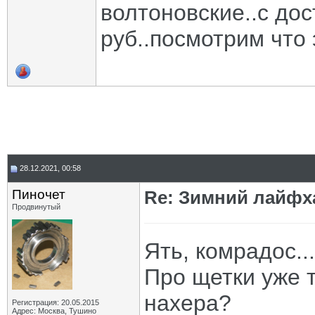
волтоновские..с дос
руб..посмотрим что 
28.12.2021, 00:58
Пиночет
Re: Зимний лайфх
Продвинутый
Ять, комрадос...
Про щетки уже т
нахера?
Регистрация: 20.05.2015
Адрес: Москва, Тушино