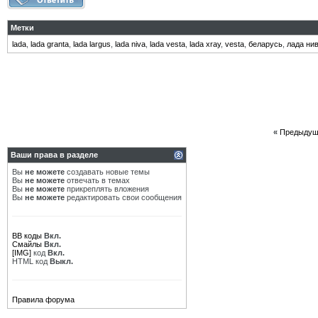
Метки
lada
,
lada granta
,
lada largus
,
lada niva
,
lada vesta
,
lada xray
,
vesta
,
беларусь
,
лада ни
«
Предыдущ
Ваши права в разделе
Вы
не можете
создавать новые темы
Вы
не можете
отвечать в темах
Вы
не можете
прикреплять вложения
Вы
не можете
редактировать свои сообщения
BB коды
Вкл.
Смайлы
Вкл.
[IMG]
код
Вкл.
HTML код
Выкл.
Правила форума