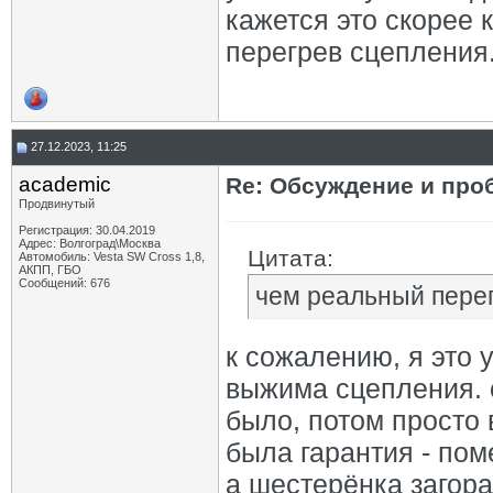
кажется это скорее 
перегрев сцепления
27.12.2023, 11:25
academic
Re: Обсуждение и про
Продвинутый
Регистрация: 30.04.2019
Адрес: Волгоград\Москва
Цитата:
Автомобиль: Vesta SW Cross 1,8,
АКПП, ГБО
Сообщений: 676
чем реальный пере
к сожалению, я это 
выжима сцепления. с
было, потом просто 
была гарантия - пом
а шестерёнка загора