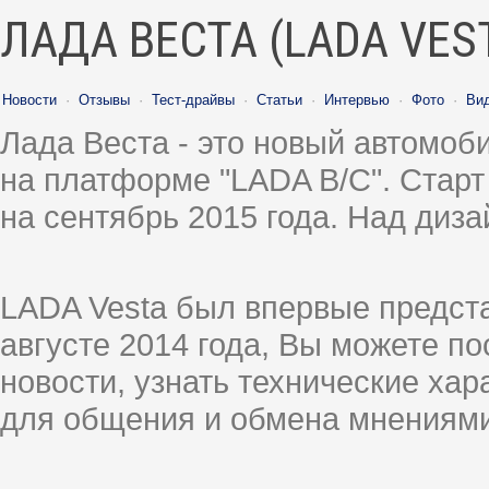
ЛАДА ВЕСТА (LADA VES
Новости
·
Отзывы
·
Тест-драйвы
·
Статьи
·
Интервью
·
Фото
·
Ви
Лада Веста - это новый автомо
на платформе "LADA B/C". Старт
на сентябрь 2015 года. Над диз
LADA Vesta был впервые предст
августе 2014 года, Вы можете п
новости, узнать технические ха
для общения и обмена мнениями