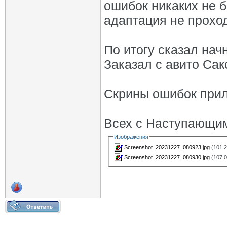
ошибок никаких не б
адаптация не проходи
По итогу сказал нач
Заказал с авито Сакс
Скрины ошибок при
Всех с Наступающи
Изображения
Screenshot_20231227_080923.jpg
(101.2
Screenshot_20231227_080930.jpg
(107.0