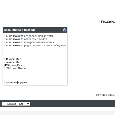
«
Предыдущ
Ваши права в разделе
Вы
не можете
создавать новые темы
Вы
не можете
отвечать в темах
Вы
не можете
прикреплять вложения
Вы
не можете
редактировать свои сообщения
BB коды
Вкл.
Смайлы
Вкл.
[IMG]
код
Вкл.
HTML код
Выкл.
Правила форума
Текущее врем