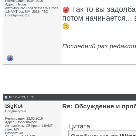
Регистрация: 10.04.2016
Адрес: Пермь
Так то вы задолба
Автомобиль: Lada Vesta SW Cross
1.8 АМТ Lux MM, 2018г ГБО
Сообщений: 265
потом начинается...
Последний раз редакти
18.12.2023, 15:31
BigKot
Re: Обсуждение и про
Продвинутый
Регистрация: 22.02.2016
Адрес: Новосибирск
Цитата:
Автомобиль: СВ Кросс 1.8АМТ
Люкс ММ
Возраст: 48