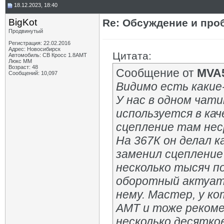
18.12.2023, 18:40
BigKot
Re: Обсуждение и про
Продвинутый
Регистрация: 22.02.2016
Адрес: Новосибирск
Цитата:
Автомобиль: СВ Кросс 1.8АМТ
Люкс ММ
Возраст: 48
Сообщение от
MVA
Сообщений: 10,097
Видимо есть какие
У нас в одном чати
используется в кач
сцепление там нес
На 367К он делал к
заменил сцепление
несколько тысяч по
оборотный актуато
нему. Мастер, у ко
АМТ и тоже рекоме
несколько десятко