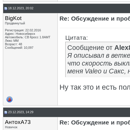
18.12.2023, 20:02
BigKot
Re: Обсуждение и про
Продвинутый
Регистрация: 22.02.2016
Адрес: Новосибирск
Цитата:
Автомобиль: СВ Кросс 1.8АМТ
Люкс ММ
Возраст: 48
Сообщение от
Alex
Сообщений: 10,097
Я описывал в ветк
что скорость выкл
меня Valeo и Сакс, 
Ну так это и есть п
23.12.2023, 14:29
АнтохА73
Re: Обсуждение и про
Новичок