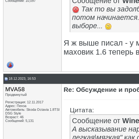
Сообщение от
Win
Сообщений: 10,097
Так то вы задолб
потом начинается.
выборе...
Я ж выше писал - у 
маховик 1.6 теперь в
18.12.2023, 16:53
MVA58
Re: Обсуждение и про
Продвинутый
Регистрация: 12.11.2017
Адрес: Пенза
Цитата:
Автомобиль: Skoda Octavia 1.8TSI
DSG Style
Возраст: 46
Сообщение от
Win
Сообщений: 5,131
А высказывание на
легкая\мягкая" как