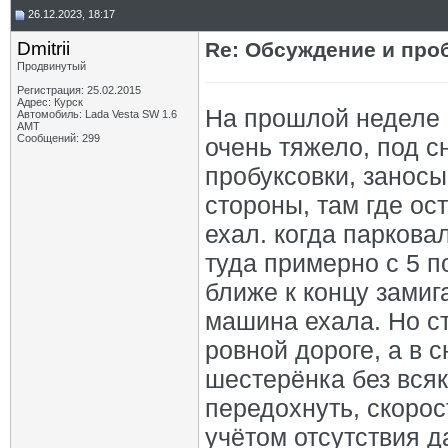
26.12.2023, 18:17
Dmitrii
Re: Обсуждение и про
Продвинутый
Регистрация: 25.02.2015
Адрес: Курск
На прошлой неделе 
Автомобиль: Lada Vesta SW 1.6
АМТ
Сообщений: 299
очень тяжело, под с
пробуксовки, занос
стороны, там где ос
ехал. когда паркова
туда примерно с 5 по
ближе к концу замиг
машина ехала. Но ст
ровной дороге, а в с
шестерёнка без всяк
передохнуть, скорос
учётом отсутствия 