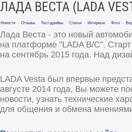
ЛАДА ВЕСТА (LADA VES
Новости
·
Отзывы
·
Тест-драйвы
·
Статьи
·
Интервью
·
Фото
·
Ви
Лада Веста - это новый автомо
на платформе "LADA B/C". Старт
на сентябрь 2015 года. Над диз
LADA Vesta был впервые предст
августе 2014 года, Вы можете п
новости, узнать технические ха
для общения и обмена мнениями