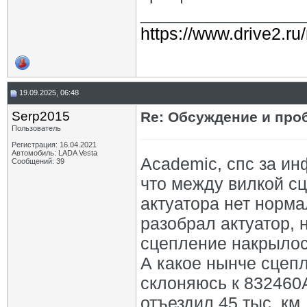
_________________
https://www.drive2.ru
19.09.2025, 06:48
Serp2015
Re: Обсуждение и про
Пользователь
Регистрация: 16.04.2021
Автомобиль: LADA Vesta
Academic, спс за ин
Сообщений: 39
что между вилкой с
актуатора нет норма
разобрал актуатор, 
сцепление накрылос
А какое нынче сцеп
склоняюсь к 832460AV
отъездил 45 тыс. км