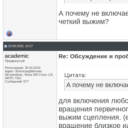
А почему не включае
четкий выжим?
18.09.2025, 16:27
academic
Re: Обсуждение и про
Продвинутый
Регистрация: 30.04.2019
Адрес: Волгоград\Москва
Цитата:
Автомобиль: Vesta SW Cross 1,8,
АКПП, ГБО
Сообщений: 677
А почему не включа
для включения любо
вращения первичног
выжим сцепления. (е
вращение близкое ил