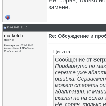
Не, сорян, только но
замене.
23.09.2025, 11:10
marketch
Re: Обсуждение и про
Новичок
Регистрация: 07.06.2016
Автомобиль: LADA Vesta
Цитата:
Сообщений: 6
Сообщение от
Serp
Придвинуто по макс
сервисе уже адапти
ошибка. Сервисмен
может стереть оши
адаптации. И машин
сказал не на долго
Не, сорян, только 