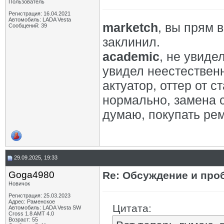
Пользователь
Регистрация: 16.04.2021
Автомобиль: LADA Vesta
marketch
, вы прям 
Сообщений: 39
заклинил.
academic
, не увиде
увидел неестествен
актуатор, оттер от с
нормально, замена 
думаю, покупать рем
29.09.2025, 19:33
Goga4980
Re: Обсуждение и про
Новичок
Регистрация: 25.03.2023
Адрес: Раменское
Цитата:
Автомобиль: LADA Vesta SW
Cross 1.8 AMT 4.0
Возраст: 55