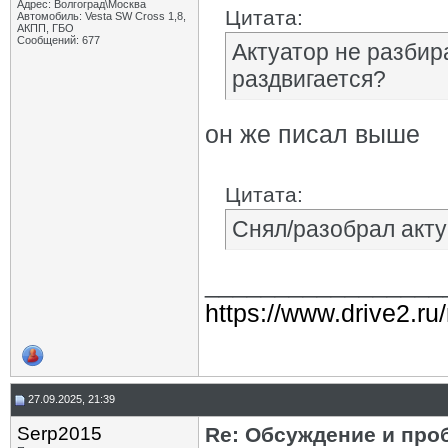
Адрес: Волгоград\Москва
Цитата:
Автомобиль: Vesta SW Cross 1,8,
АКПП, ГБО
Сообщений: 677
Актуатор не разбир
раздвигается?
он же писал выше
Цитата:
Снял/разобрал актуа
_________________
https://www.drive2.ru
27.09.2025, 21:39
Serp2015
Re: Обсуждение и про