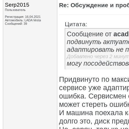
Serp2015
Re: Обсуждение и про
Пользователь
Регистрация: 16.04.2021
Автомобиль: LADA Vesta
Цитата:
Сообщений: 39
Сообщение от
acad
подвинуть актуато
адаптировать не 
Добавлено через 2 мину
могу посодействова
Придвинуто по макси
сервисе уже адаптир
ошибка. Сервисмен 
может стереть ошибк
И машина поехала ка
долго это, диск пре