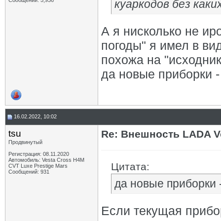
Сообщений: 5,936
куаркодов без каки
А я нисколько не ир
погоды" я имел в ви
похожа на "исходник
да новые приборки -
16.02.2022, 10:02
tsu
Re: Внешность LADA V
Продвинутый
Регистрация: 08.11.2020
Автомобиль: Vesta Cross H4M
Цитата:
CVT Luxe Prestige Mars
Сообщений: 931
да новые приборки 
Если текущая прибор