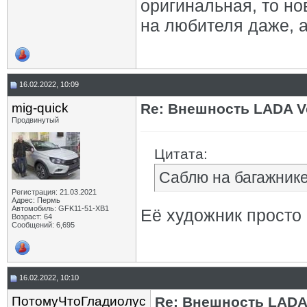
оригинальная, то но
на любителя даже, а
16.02.2022, 10:09
mig-quick
Re: Внешность LADA V
Продвинутый
Цитата:
Саблю на багажник
Регистрация: 21.03.2021
Адрес: Пермь
Автомобиль: GFK11-51-ХВ1
Её художник просто 
Возраст: 64
Сообщений: 6,695
16.02.2022, 10:10
ПотомуЧтоГладиолус
Re: Внешность LADA 