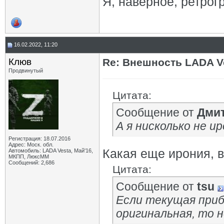
Я, наверное, ретрог
16.02.2022, 11:20
Клюв
Re: Внешность LADA V
Продвинутый
Цитата:
Сообщение от
Дми
А я нисколько не и
Регистрация: 18.07.2016
Адрес: Моск. обл.
Какая еще ирония, в
Автомобиль: LADA Vesta, Май'16,
МКПП, ЛюксММ
Сообщений: 2,686
Цитата:
Сообщение от
tsu
Если текущая приб
оригинальная, то н