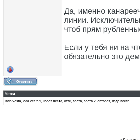
Да, именно канарее
линии. Исключитель
чтоб прям рубленные
Если у тебя ни на чт
обязательно это де
Метки
lada vesta
,
lada vesta fl
,
новая веста
,
оттс
,
веста
,
веста 2
,
автоваз
,
лада веста
«
Предыдущ