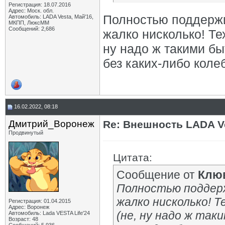
Регистрация: 18.07.2016
Адрес: Моск. обл.
Полностью поддержив
Автомобиль: LADA Vesta, Май'16,
МКПП, ЛюксММ
Сообщений: 2,686
жалко нисколько! Тех
ну надо ж такими бы
без каких-либо коле
16.02.2022, 08:18
Дмитрий_Воронеж
Re: Внешность LADA V
Продвинутый
Цитата:
Сообщение от
Клю
Полностью поддержи
жалко нисколько! Т
Регистрация: 01.04.2015
Адрес: Воронеж
(не, ну надо ж так
Автомобиль: Lada VESTA Life'24
Возраст: 48