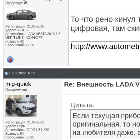
Продвинутый
То что рено кинул 
цифровая, там ск
Регистрация: 21.05.2015
Адрес: 56RUS
Автомобиль: LADA VESTA 2016 1.6
_______________
МКПП (JH3) КОМФОРТ
Возраст: 42
http://www.autometr
Сообщений: 7,026
16.02.2022, 10:11
mig-quick
Re: Внешность LADA V
Продвинутый
Цитата:
Если текущая прибо
оригинальная, то но
Регистрация: 21.03.2021
Адрес: Пермь
Автомобиль: GFK11-51-ХВ1
на любителя даже, а
Возраст: 64
Сообщений: 6,695