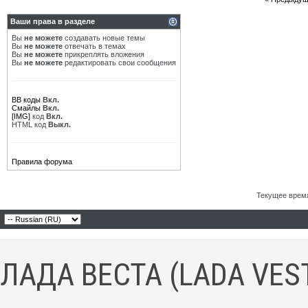
Ваши права в разделе
Вы
не можете
создавать новые темы
Вы
не можете
отвечать в темах
Вы
не можете
прикреплять вложения
Вы
не можете
редактировать свои сообщения
BB коды
Вкл.
Смайлы
Вкл.
[IMG]
код
Вкл.
HTML код
Выкл.
Правила форума
Текущее врем
ЛАДА ВЕСТА (LADA VES