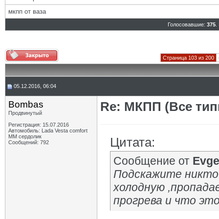
мкпп от ваза
Голосовавшие:
375
.
Страница 103 из 200
05.12.2016, 06:04
Bombas
Re: МКПП (Все типы
Продвинутый
Регистрация: 15.07.2016
Автомобиль: Lada Vesta comfort
MM сердолик
Цитата:
Сообщений: 792
Сообщение от
Evg
Подскажите никто 
холодную ,пропада
прогрева и что э