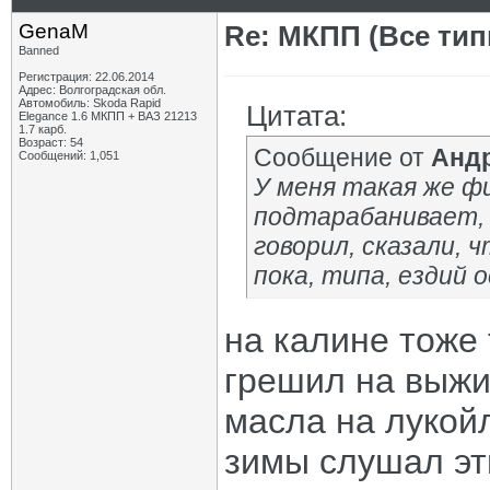
GenaM
Re: МКПП (Все типы
Banned
Регистрация: 22.06.2014
Адрес: Волгоградская обл.
Автомобиль: Skoda Rapid
Цитата:
Elegance 1.6 МКПП + ВАЗ 21213
1.7 карб.
Возраст: 54
Сообщение от
Андр
Сообщений: 1,051
У меня такая же фи
подтарабанивает, 
говорил, сказали, 
пока, типа, ездий 
на калине тоже 
грешил на выжи
масла на лукойл
зимы слушал эти