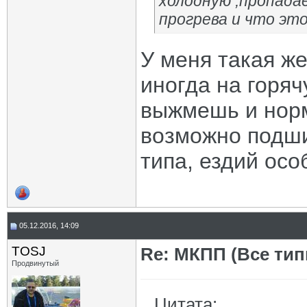
холодную ,пропада
прогрева и что э
У меня такая же
иногда на горя
выжмешь и норм
возможно подши
типа, ездий осо
05.12.2016, 14:09
TOSJ
Re: МКПП (Все типы
Продвинутый
Цитата: