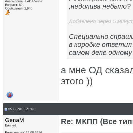
Автомобиль: LADA Vesta
,недолива небыло?
Возраст: 62
Сообщений: 2,948
Добавлено через 5 мину
Специально спраши
в коробке ответил 
самом деле одному
а мне ОД сказал
этого ))
05.12.2016, 21:18
GenaM
Re: МКПП (Все типы
Banned
Регистрация: 22.06.2014