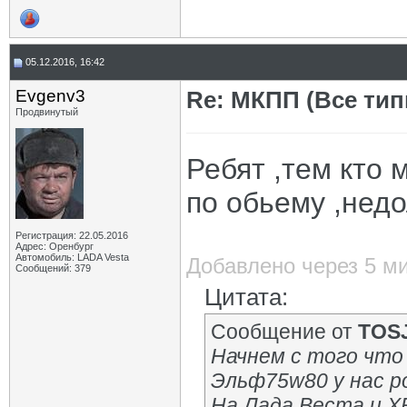
05.12.2016, 16:42
Evgenv3
Re: МКПП (Все типы
Продвинутый
Ребят ,тем кто 
по обьему ,нед
Регистрация: 22.05.2016
Адрес: Оренбург
Автомобиль: LADA Vesta
Добавлено через 5 м
Сообщений: 379
Цитата:
Сообщение от
TOS
Начнем с того что 
Эльф75w80 у нас р
На Лада Веста и X