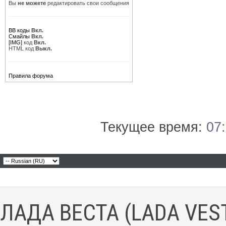
Вы
не можете
редактировать свои сообщения
BB коды
Вкл.
Смайлы
Вкл.
[IMG]
код
Вкл.
HTML код
Выкл.
Правила форума
Текущее время:
07
ЛАДА ВЕСТА (LADA VES