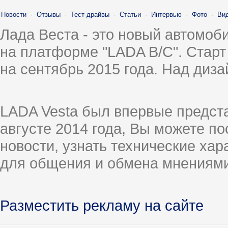
Новости
·
Отзывы
·
Тест-драйвы
·
Статьи
·
Интервью
·
Фото
·
Ви
Лада Веста - это новый автомо
на платформе "LADA B/C". Старт
на сентябрь 2015 года. Над диз
LADA Vesta был впервые предст
августе 2014 года, Вы можете п
новости, узнать технические ха
для общения и обмена мнениями
Разместить рекламу на сайте