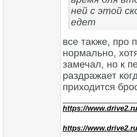
ней с этой с
едет
все также, про п
нормально, хот
замечал, но к п
раздражает когд
приходится бро
_____________
https://www.drive2.ru
https://www.drive2.ru