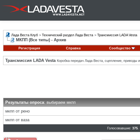
Лада Веста Клуб
>
Технический раздел Лада Веста
>
Трансмиссия LADA Vesta
МКПП (Все типы) - Архив
Регистрация
Справка
Сообщество
Трансмиссия LADA Vesta
Коробка передач Лада Веста, сцепление, приводы и 
Результаты опроса
: выбираем мкпп
мкпп от рено
мкпп от ваза
Голосовавшие:
375
.