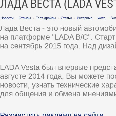
ЛАДА ВЕСТА (LADA VES
Новости
·
Отзывы
·
Тест-драйвы
·
Статьи
·
Интервью
·
Фото
·
Ви
Лада Веста - это новый автомо
на платформе "LADA B/C". Старт
на сентябрь 2015 года. Над диз
LADA Vesta был впервые предст
августе 2014 года, Вы можете п
новости, узнать технические ха
для общения и обмена мнениями
Разместить рекламу на сайте