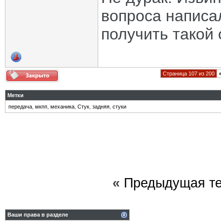
вопроса написал
получить такой 
Страница 107 из 200
Метки
передача
,
мкпп
,
механика
,
Стук
,
задняя
,
стуки
«
Предыдущая т
Ваши права в разделе