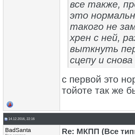
все также, пр
это нормальн
такого не зам
хрен с ней, р
выткнуть пер
сцепу и снов
с первой это но
тойоте так же б
14.12.2016, 22:16
BadSanta
Re: МКПП (Все типы