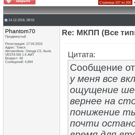
Страница 107 из 200
14.12.2016, 08:01
Phantom70
Re: МКПП (Все типы
Продвинутый
Регистрация: 17.04.2016
Адрес: Томск
Автомобиль: Омода С5, была
Цитата:
VESTA SW 1.6 АМТ
Возраст: 49
Сообщений: 4,894
Сообщение о
у меня все в
ощущение шес
вернее на сто
понижение ты
почти остано
время для вт