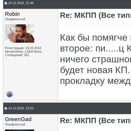
14.12.2016, 21:46
Robin
Re: МКПП (Все типы
Продвинутый
Как бы помягче
второе: пи.....ц
Регистрация: 23.03.2016
Автомобиль: LADA Vesta
Сообщений: 561
ничего страшног
будет новая КП.
прокладку межд
14.12.2016, 22:01
GrееnGad
Re: МКПП (Все типы
Продвинутый