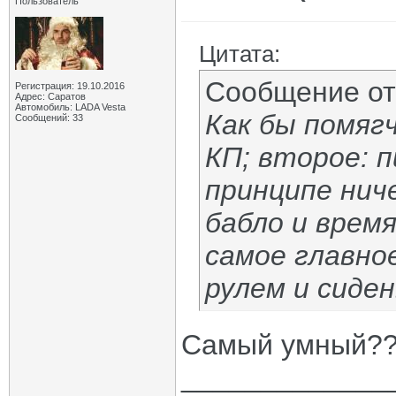
Пользователь
Цитата:
Сообщение о
Регистрация: 19.10.2016
Адрес: Саратов
Автомобиль: LADA Vesta
Как бы помяг
Сообщений: 33
КП; второе: пи
принципе нич
бабло и время
самое главно
рулем и сиден
Самый умный?
_____________