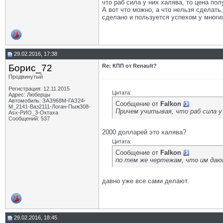
что раб сила у них халява, то цена пол
А вот что можно, а что нельзя сделать
сделано и пользуется успехом у многих
29.02.2016, 17:38
Борис_72
Re: КПП от Renault?
Продвинутый
Регистрация: 12.11.2015
Цитата:
Адрес: Люберцы
Автомобиль: ЗАЗ968М-ГАЗ24-
Сообщение от
Falkon
М_2141-Ваз2111-Логан-Пыж308-
Причем учитывая, что раб сила у
Asx-РИО_3-Октаха
Сообщений: 537
2000 долларей это халява?
Цитата:
Сообщение от
Falkon
по тем же чертежам, что им да
давно уже все сами делают.
29.02.2016, 18:45