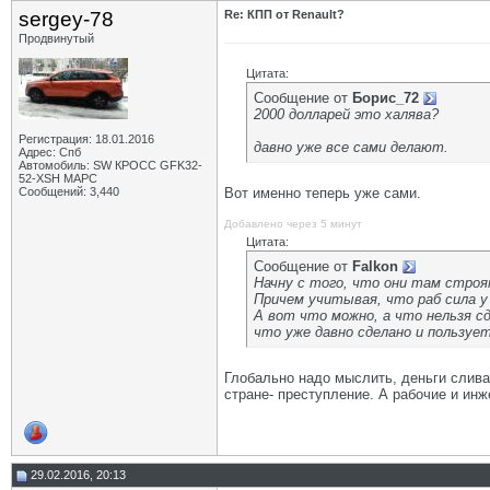
sergey-78
Re: КПП от Renault?
Продвинутый
Цитата:
Сообщение от
Борис_72
2000 долларей это халява?
Регистрация: 18.01.2016
давно уже все сами делают.
Адрес: Спб
Автомобиль: SW КРОСС GFK32-
52-XSH МАРС
Сообщений: 3,440
Вот именно теперь уже сами.
Добавлено через 5 минут
Цитата:
Сообщение от
Falkon
Начну с того, что они там строя
Причем учитывая, что раб сила у 
А вот что можно, а что нельзя с
что уже давно сделано и пользуе
Глобально надо мыслить, деньги сливат
стране- преступление. А рабочие и инж
29.02.2016, 20:13