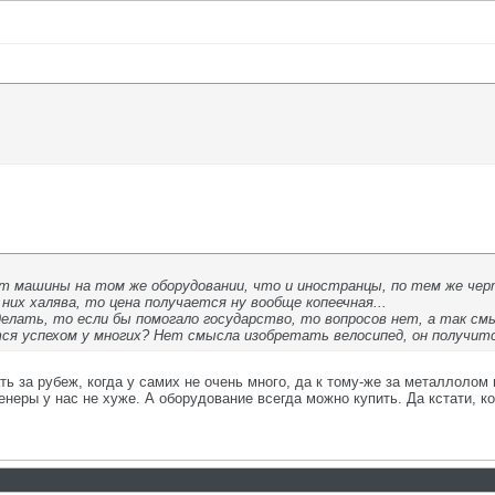
т машины на том же оборудовании, что и иностранцы, по тем же черт
них халява, то цена получается ну вообще копеечная...
делать, то если бы помогало государство, то вопросов нет, а так смы
тся успехом у многих? Нет смысла изобретать велосипед, он получитс
ь за рубеж, когда у самих не очень много, да к тому-же за металлолом
енеры у нас не хуже. А оборудование всегда можно купить. Да кстати, ко