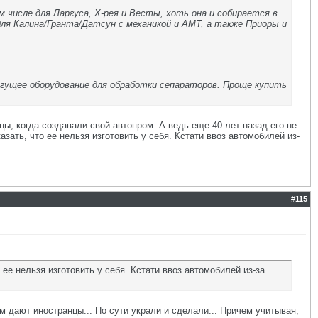
м числе для Ларгуса, Х-рея и Весты, хоть она и собирается в
для Калина/Гранта/Датсун с механикой и АМТ, а также Приоры и
огущее оборудование для обработки сепараторов. Проще купить
, когда создавали свой автопром. А ведь еще 40 лет назад его не
зать, что ее нельзя изготовить у себя. Кстати ввоз автомобилей из-
#
115
ее нельзя изготовить у себя. Кстати ввоз автомобилей из-за
им дают иностранцы... По сути украли и сделали... Причем учитывая,