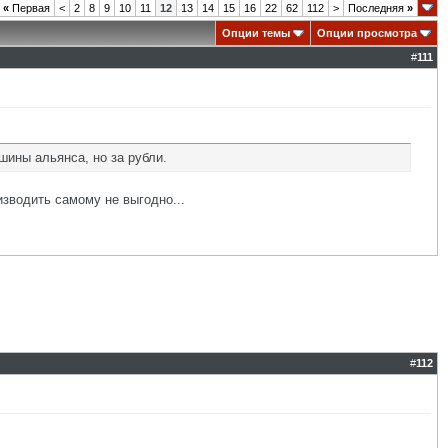
«
Первая
<
2
8
9
10
11
12
13
14
15
16
22
62
112
>
Последняя
»
Опции темы
Опции просмотра
#
111
ашины альянса, но за рубли.
изводить самому не выгодно...
#
112