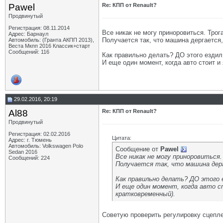
Pawel
Re: КПП от Renault?
Продвинутый
Регистрация: 08.11.2014
Все никак не могу приноровиться. Трог
Адрес: Барнаул
Получается так, что машина дергается
Автомобиль: (Гранта АКПП 2013),
Веста Мкпп 2016 Классик+старт
Сообщений: 116
Как правильно делать? ДО этого ездил
И еще один момент, когда авто стоит и
29.02.2016, 20:19
Al88
Re: КПП от Renault?
Продвинутый
Регистрация: 02.02.2016
Цитата:
Адрес: г. Тюмень
Автомобиль: Volkswagen Polo
Сообщение от
Pawel
Sedan 2016
Все никак не могу приноровиться.
Сообщений: 224
Получается так, что машина дер
Как правильно делать? ДО этого 
И еще один момент, когда авто с
кратковременный).
Советую проверить регулировку сцепле