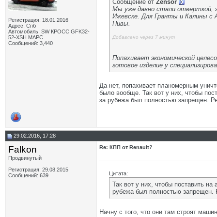
Сообщение от
Zensor
Мы уже давно стали отверткой, эт
Ижевске. Для Гранты и Калины с 
Регистрация: 18.01.2016
Нивы.
Адрес: Спб
Автомобиль: SW КРОСС GFK32-
52-XSH МАРС
Добавлено через 7 минут
Сообщений: 3,440
Попахивает экономической целесо
готовое изделие у специализиров
Да нет, попахивает планомерным уничт
было вообще. Так вот у них, чтобы пос
за рубежа был полностью запрещен. Ре
29.02.2016, 17:28
Falkon
Re: КПП от Renault?
Продвинутый
Регистрация: 29.08.2015
Цитата:
Сообщений: 639
Так вот у них, чтобы поставить на
рубежа был полностью запрещен. Р
Начну с того, что они там строят маши