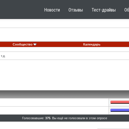
Новости
Отзывы
Тест-драйвы
О
Сообщество
Календарь
т.д.
Голосовавшие:
375
. Вы ещё не голосовали в этом опросе