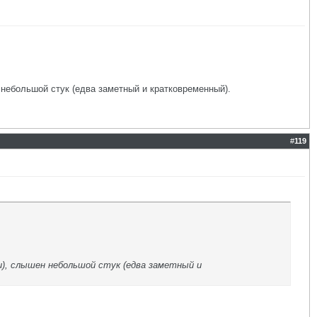
н небольшой стук (едва заметный и кратковременный).
#
119
.
и), слышен небольшой стук (едва заметный и