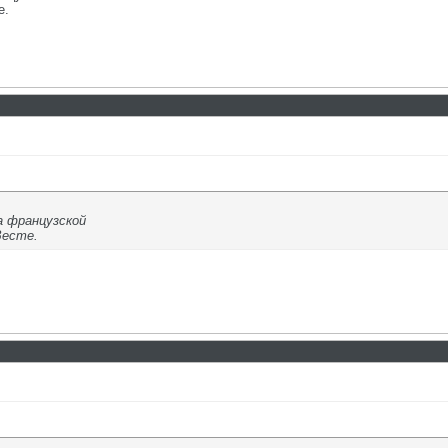
е.
а французской
Весте.