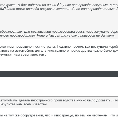
о факт. А для моделей на линии В0 у нас все привода покупные, в то
АКП Jatco тоже привода покупные кстати. У нас свои привода только 
образностью. Для организации производства здесь надо закупать дор
анного производителя. Рено и Ниссан тоже сами приводов не делают.
ожением промышленности страны. Недавно прочел, как поступили корейцы
тавить на автомобиль деталь иностранного производства нужно было дока
зультат нам всем известен .
 автомобиль деталь иностранного производства нужно было доказать, что 
езультат нам всем известен .
ны на том же оборудовании, что и иностранцы, по тем же чертежам, что 