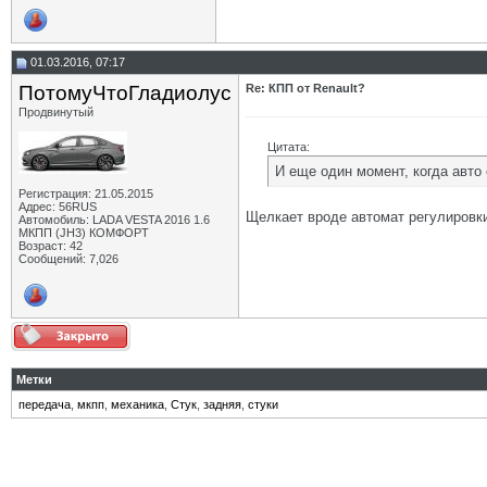
01.03.2016, 07:17
ПотомуЧтоГладиолус
Re: КПП от Renault?
Продвинутый
Цитата:
И еще один момент, когда авто
Регистрация: 21.05.2015
Адрес: 56RUS
Щелкает вроде автомат регулировки
Автомобиль: LADA VESTA 2016 1.6
МКПП (JH3) КОМФОРТ
Возраст: 42
Сообщений: 7,026
Метки
передача
,
мкпп
,
механика
,
Стук
,
задняя
,
стуки