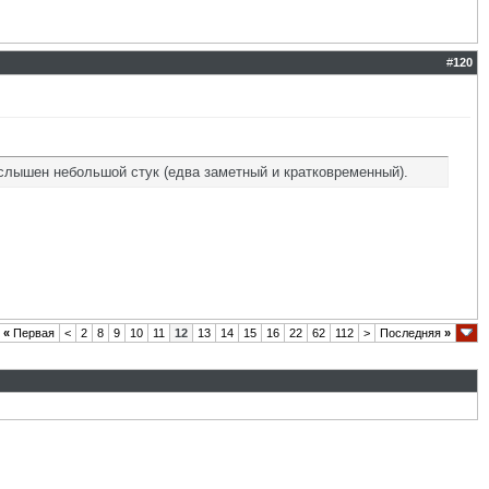
#
120
, слышен небольшой стук (едва заметный и кратковременный).
«
Первая
<
2
8
9
10
11
12
13
14
15
16
22
62
112
>
Последняя
»