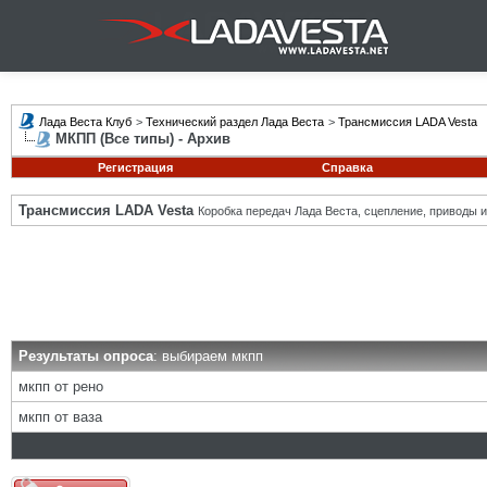
Лада Веста Клуб
>
Технический раздел Лада Веста
>
Трансмиссия LADA Vesta
МКПП (Все типы) - Архив
Регистрация
Справка
Трансмиссия LADA Vesta
Коробка передач Лада Веста, сцепление, приводы и 
Результаты опроса
: выбираем мкпп
мкпп от рено
мкпп от ваза