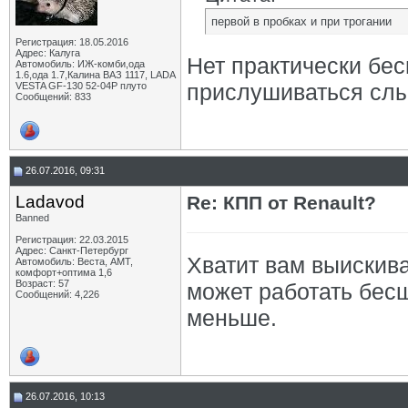
первой в пробках и при трогании
Регистрация: 18.05.2016
Адрес: Калуга
Нет практически бес
Автомобиль: ИЖ-комби,ода
1.6,ода 1.7,Калина ВАЗ 1117, LADA
прислушиваться сл
VESTA GF-130 52-04Р плуто
Сообщений: 833
26.07.2016, 09:31
Ladavod
Re: КПП от Renault?
Banned
Регистрация: 22.03.2015
Адрес: Санкт-Петербург
Хватит вам выискива
Автомобиль: Веста, АМТ,
комфорт+оптима 1,6
Возраст: 57
может работать бесш
Сообщений: 4,226
меньше.
26.07.2016, 10:13