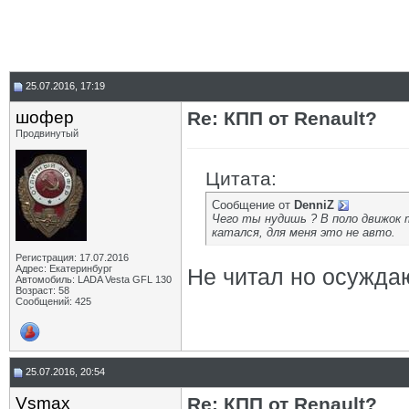
25.07.2016, 17:19
шофер
Re: КПП от Renault?
Продвинутый
Цитата:
Сообщение от
DenniZ
Чего ты нудишь ? В поло движок 
катался, для меня это не авто.
Регистрация: 17.07.2016
Адрес: Екатеринбург
Не читал но осуждаю
Автомобиль: LADA Vesta GFL 130
Возраст: 58
Сообщений: 425
25.07.2016, 20:54
Vsmax
Re: КПП от Renault?