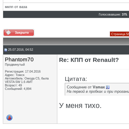
мкпп от ваза
Голосовавшие:
375
.
Страница 58
25.07.2016, 04:52
Phantom70
Re: КПП от Renault?
Продвинутый
Регистрация: 17.04.2016
Адрес: Томск
Цитата:
Автомобиль: Омода С5, была
VESTA SW 1.6 АМТ
Возраст: 49
Сообщение от
Vsmax
Сообщений: 4,894
На первой в пробках и при трогани
У меня тихо.