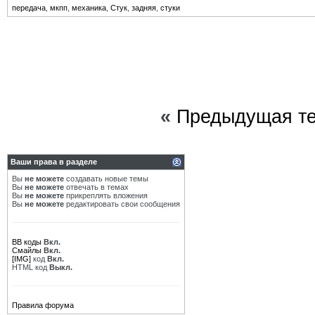
передача
,
мкпп
,
механика
,
Стук
,
задняя
,
стуки
«
Предыдущая т
Ваши права в разделе
Вы
не можете
создавать новые темы
Вы
не можете
отвечать в темах
Вы
не можете
прикреплять вложения
Вы
не можете
редактировать свои сообщения
BB коды
Вкл.
Смайлы
Вкл.
[IMG]
код
Вкл.
HTML код
Выкл.
Правила форума