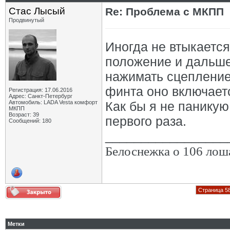
Стас Лысый
Re: Проблема с МКПП
Продвинутый
Иногда не втыкается
положение и дальше 
нажимать сцепление,
финта оно включает
Регистрация: 17.06.2016
Адрес: Санкт-Петербург
Автомобиль: LADA Vesta комфорт
Как бы я не паникую
МКПП
Возраст: 39
первого раза.
Сообщений: 180
_________________
Белоснежка о 106 лоша
Страница 58
Метки