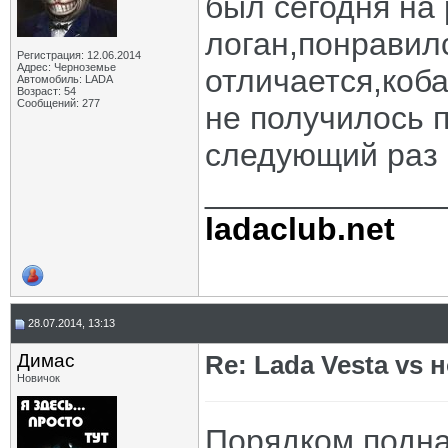
был сегодня на
логан,понравилс
Регистрация: 12.06.2014
Адрес: Черноземье
отличается,коба
Автомобиль: LADA
Возраст: 54
Сообщений: 277
не получилось п
следующий раз 
_____________
ladaclub.net
28.07.2014, 13:13
Димас
Re: Lada Vesta vs 
Новичок
Порядком подна