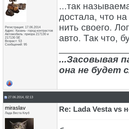
...так называем
достала, что на
нить своего. Ло
Регистрация: 17.06.2014
Адрес: Казань- город контрастов
Автомобиль: приора 217130 и
авто. Так что, 
217130 SE
Возраст: 53
Сообщений: 95
_____________
...Засовывая п
она не будет 
27.06.2014, 02:13
miraslav
Re: Lada Vesta vs 
Лада Веста Клуб