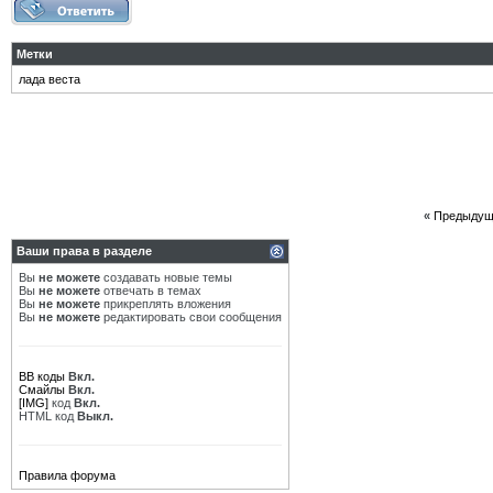
Метки
лада веста
«
Предыдущ
Ваши права в разделе
Вы
не можете
создавать новые темы
Вы
не можете
отвечать в темах
Вы
не можете
прикреплять вложения
Вы
не можете
редактировать свои сообщения
BB коды
Вкл.
Смайлы
Вкл.
[IMG]
код
Вкл.
HTML код
Выкл.
Правила форума