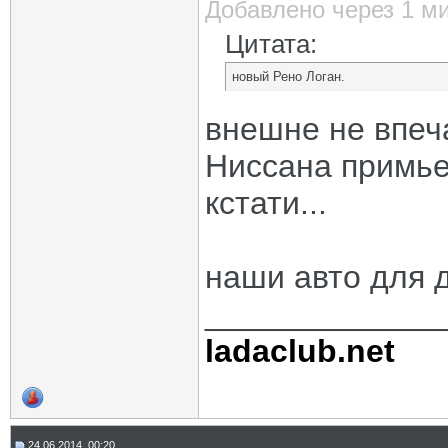
Добавлено через 1 м
Цитата:
новый Рено Логан.
внешне не впеч
Ниссана примьер
кстати...
наши авто для 
_____________
ladaclub.net
24.06.2014, 00:20