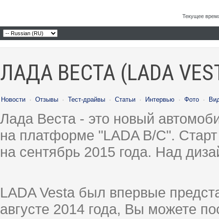
Текущее врем
ЛАДА ВЕСТА (LADA VES
Новости
·
Отзывы
·
Тест-драйвы
·
Статьи
·
Интервью
·
Фото
·
Ви
Лада Веста - это новый автомо
на платформе "LADA B/C". Старт
на сентябрь 2015 года. Над диз
LADA Vesta был впервые предст
августе 2014 года, Вы можете п