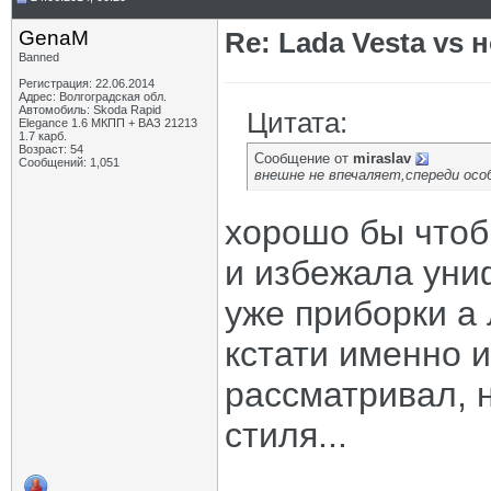
GenaM
Re: Lada Vesta vs 
Banned
Регистрация: 22.06.2014
Адрес: Волгоградская обл.
Автомобиль: Skoda Rapid
Цитата:
Elegance 1.6 МКПП + ВАЗ 21213
1.7 карб.
Возраст: 54
Сообщение от
miraslav
Сообщений: 1,051
внешне не впечаляет,спереди осо
хорошо бы чтоб
и избежала уни
уже приборки а
кстати именно и
рассматривал, 
стиля...