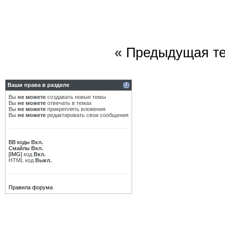
«
Предыдущая т
Ваши права в разделе
Вы
не можете
создавать новые темы
Вы
не можете
отвечать в темах
Вы
не можете
прикреплять вложения
Вы
не можете
редактировать свои сообщения
BB коды
Вкл.
Смайлы
Вкл.
[IMG]
код
Вкл.
HTML код
Выкл.
Правила форума