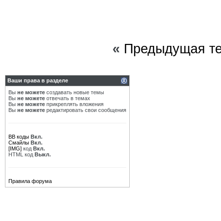
«
Предыдущая т
Ваши права в разделе
Вы
не можете
создавать новые темы
Вы
не можете
отвечать в темах
Вы
не можете
прикреплять вложения
Вы
не можете
редактировать свои сообщения
BB коды
Вкл.
Смайлы
Вкл.
[IMG]
код
Вкл.
HTML код
Выкл.
Правила форума