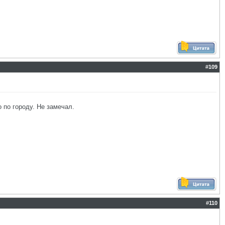
#
109
 по городу. Не замечал.
#
110