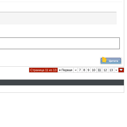
Страница 11 из 13
«
Первая
<
7
8
9
10
11
12
13
>