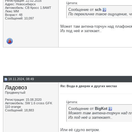
Регистрация: 22.02.2016
Цитата:
Адрес: Новосибирск
Автомобиль: СВ Кросс 1.8АМТ
Сообщение от
sch
Люкс ММ
По перекличке такое ощущение, ч
Возраст: 48
Сообщений: 10,097
Может там антена-торчун над плафоно
Из под неё и затекает..
18.11.2024, 08:49
Ладовоз
Re: Вода в дверях и других местах
Продвинутый
Регистрация: 15.08.2020
Цитата:
Автомобиль: SW 1.6 cross GFK
110 orange
Сообщение от
BigKot
Сообщений: 18,883
Может там антена-торчун над п
Из под неё и затекает..
Или её сдуло ветром.