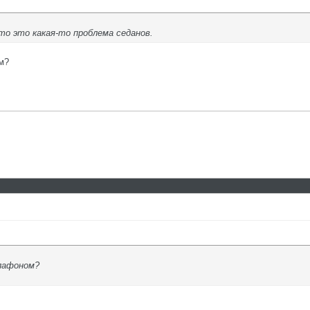
то это какая-то проблема седанов.
м?
лафоном?