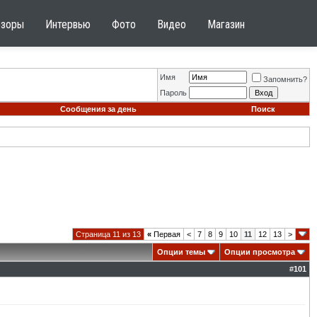
бзоры
Интервью
Фото
Видео
Магазин
Имя
Запомнить?
Пароль
Сообщения за день
Поиск
Страница 11 из 13
«
Первая
<
7
8
9
10
11
12
13
>
Опции темы
Опции просмотра
#
101