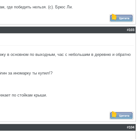
ам, где победить нельзя. (с). Брюс Ли.
#
103
езжу в основном по выходным, час с небольшим в деревню и обратно
блин за иномарку ты купил!?
текает по стойкам крыши.
#
104