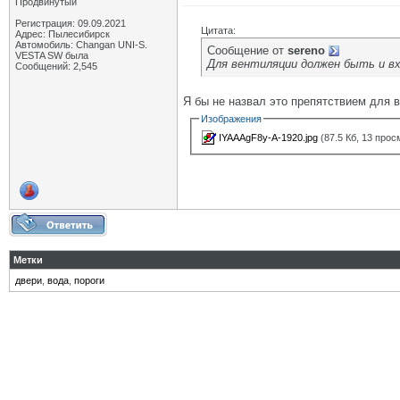
Продвинутый
Регистрация: 09.09.2021
Цитата:
Адрес: Пылесибирск
Автомобиль: Changan UNI-S.
Сообщение от
sereno
VESTA SW была
Для вентиляции должен быть и вх
Сообщений: 2,545
Я бы не назвал это препятствием для 
Изображения
IYAAAgF8y-A-1920.jpg
(87.5 Кб, 13 прос
Метки
двери
,
вода
,
пороги