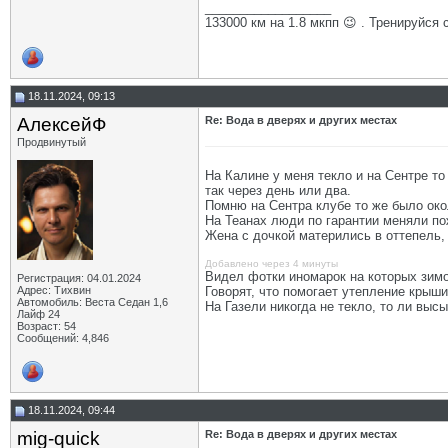
__________________
133000 км на 1.8 мкпп 😉 . Тренируйся 
18.11.2024, 09:13
АлексейФ
Re: Вода в дверях и других местах
Продвинутый
На Калине у меня текло и на Сентре т
так через день или два.
Помню на Сентра клубе то же было окол
На Теанах люди по гарантии меняли п
Жена с дочкой матерились в оттепель, 
Добавлено через 4 минуты
Видел фотки иномарок на которых зимо
Регистрация: 04.01.2024
Адрес: Тихвин
Говорят, что помогает утепление крыши
Автомобиль: Веста Седан 1,6
На Газели никогда не текло, то ли высы
Лайф 24
Возраст: 54
Сообщений: 4,846
18.11.2024, 09:44
mig-quick
Re: Вода в дверях и других местах