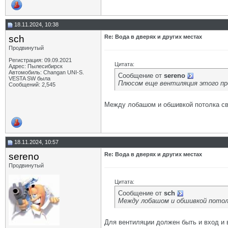
18.11.2024, 10:38
sch
Re: Вода в дверях и других местах
Продвинутый
Регистрация: 09.09.2021
Цитата:
Адрес: Пылесибирск
Автомобиль: Changan UNI-S.
Сообщение от
sereno
VESTA SW была
Плюсом еще вентиляция этого про
Сообщений: 2,545
Между лобашом и обшивкой потолка све
18.11.2024, 10:57
sereno
Re: Вода в дверях и других местах
Продвинутый
Цитата:
Сообщение от
sch
Между лобашом и обшивкой потолк
Для вентиляции должен быть и вход и 