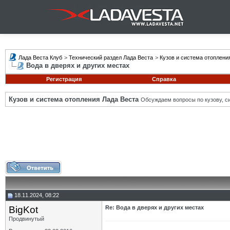
Лада Веста Клуб
>
Технический раздел Лада Веста
>
Кузов и система отоплени
Вода в дверях и других местах
Регистрация
Справка
Кузов и система отопления Лада Веста
Обсуждаем вопросы по кузову, си
18.11.2024, 08:22
BigKot
Re: Вода в дверях и других местах
Продвинутый