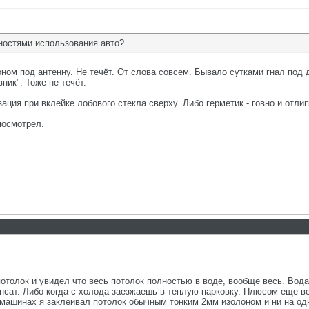
нностями использования авто?
ом под антенну. Не течёт. От слова совсем. Бывало сутками гнал под
ник". Тоже не течёт.
ация при вклейке лобового стекла сверху. Либо герметик - говно и отли
 посмотрел.
 потолок и увидел что весь потолок полностью в воде, вообще весь. Во
сат. Либо когда с холода заезжаешь в теплую парковку. Плюсом еще вен
машинах я заклеивал потолок обычным тонким 2мм изолоном и ни на одн