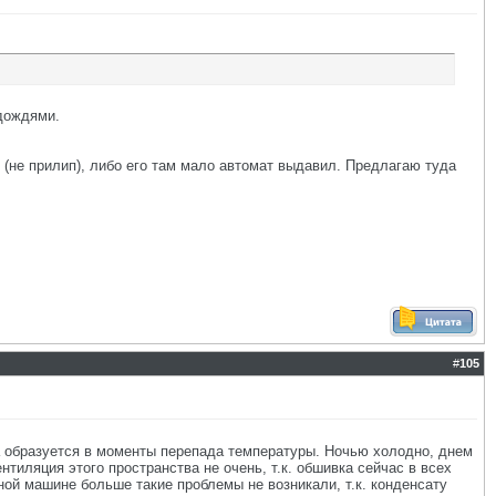
 дождями.
п (не прилип), либо его там мало автомат выдавил. Предлагаю туда
#
105
да образуется в моменты перепада температуры. Ночью холодно, днем
тиляция этого пространства не очень, т.к. обшивка сейчас в всех
ой машине больше такие проблемы не возникали, т.к. конденсату