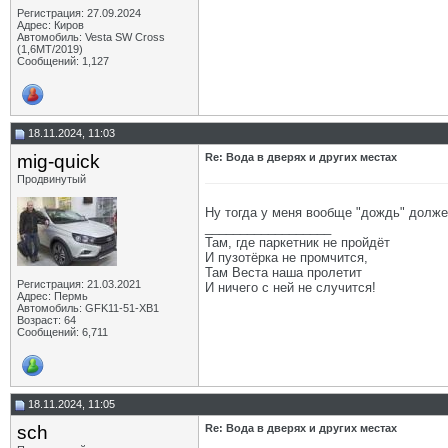
Регистрация: 27.09.2024
Адрес: Киров
Автомобиль: Vesta SW Cross
(1,6МТ/2019)
Сообщений: 1,127
18.11.2024, 11:03
mig-quick
Re: Вода в дверях и других местах
Продвинутый
Ну тогда у меня вообще "дождь" должен
__________________
Там, где паркетник не пройдёт
И пузотёрка не промчится,
Там Веста наша пролетит
Регистрация: 21.03.2021
И ничего с ней не случится!
Адрес: Пермь
Автомобиль: GFK11-51-ХВ1
Возраст: 64
Сообщений: 6,711
18.11.2024, 11:05
sch
Re: Вода в дверях и других местах