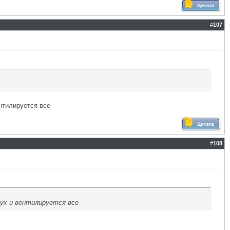
#
107
нтилируется все
#
108
дух и вентилируется все