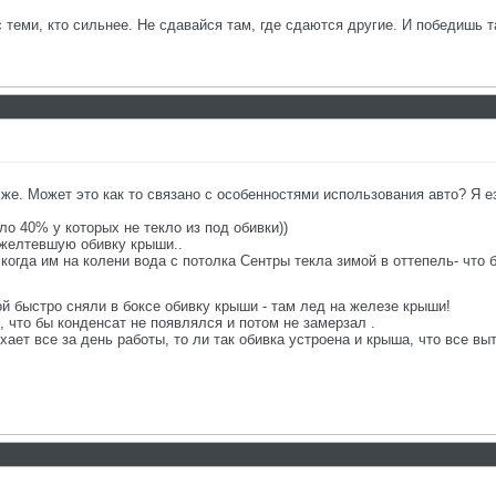
с теми, кто сильнее. Не сдавайся там, где сдаются другие. И победишь т
о же. Может это как то связано с особенностями использования авто? Я 
о 40% у которых не текло из под обивки))
ожелтевшую обивку крыши..
когда им на колени вода с потолка Сентры текла зимой в оттепель- что 
й быстро сняли в боксе обивку крыши - там лед на железе крыши!
, что бы конденсат не появлялся и потом не замерзал .
хает все за день работы, то ли так обивка устроена и крыша, что все вы