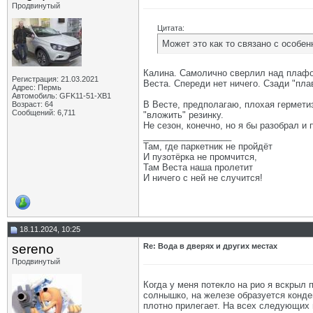
Продвинутый
Цитата:
Может это как то связано с особе
Калина. Самолично сверлил над плафон
Регистрация: 21.03.2021
Веста. Спереди нет ничего. Сзади "плав
Адрес: Пермь
Автомобиль: GFK11-51-ХВ1
В Весте, предполагаю, плохая герметиз
Возраст: 64
Сообщений: 6,711
"вложить" резинку.
Не сезон, конечно, но я бы разобрал и
__________________
Там, где паркетник не пройдёт
И пузотёрка не промчится,
Там Веста наша пролетит
И ничего с ней не случится!
18.11.2024, 10:25
sereno
Re: Вода в дверях и других местах
Продвинутый
Когда у меня потекло на рио я вскрыл
солнышко, на железе образуется конден
плотно прилегает. На всех следующих 