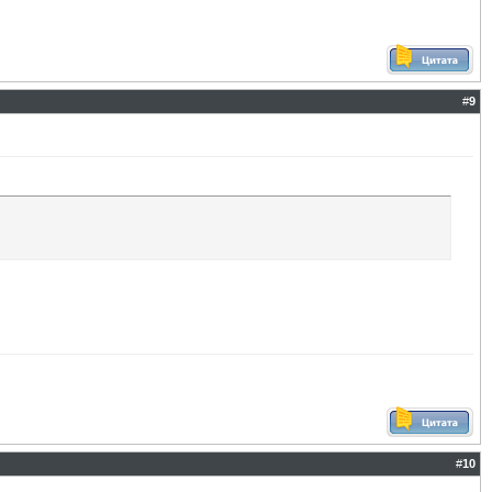
#
9
#
10