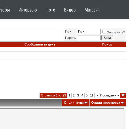
бзоры
Интервью
Фото
Видео
Магазин
Имя
Запомнить?
Пароль
Сообщения за день
Поиск
Страница 1 из 23
1
2
3
4
5
11
>
Последняя
»
Опции темы
Опции просмотра