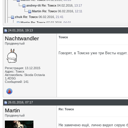
andrey-tlt
Re: Томск
04.02.2016,
13:17
Martin
Re: Томск
06.02.2016,
12:11
zhuk
Re: Томск
06.02.2016,
21:41
Martin
Re: Томск
07.02.2016,
04:01
zhuk
Re: Томск
07.02.2016,
06:48
24.01.2016, 19:13
Martin
Re: Томск
07.02.2016,
09:01
Nachtwandler
Томск
Дополнительные ответы в подтемах
Продвинутый
andrey-tlt
Re: Томск
07.02.2016,
15:58
Martin
Re: Томск
08.02.2016,
05:10
Говорят, в Томске уже три Весты ездит.
Дополнительные ответы в подтемах
Lisenok
Re: Томск
26.06.2016,
17:25
Регистрация: 13.12.2015
Дополнительные ответы в подтемах
Адрес: Томск
andrey-tlt
Re: Томск
09.02.2016,
14:19
Автомобиль: Skoda Octavia
1,4DSG
Martin
Re: Томск
09.02.2016,
15:47
Сообщений: 141
Martin
Re: Томск
10.02.2016,
06:46
zhuk
Re: Томск
10.02.2016,
08:21
Martin
Re: Томск
10.02.2016,
09:06
26.01.2016, 07:17
zhuk
Re: Томск
10.02.2016,
09:20
zhuk
Re: Томск
12.02.2016,
14:48
Martin
Re: Томск
Martin
Re: Томск
12.02.2016,
15:45
Продвинутый
zhuk
Re: Томск
13.02.2016,
07:28
Не замечено ещё, лично видел серую бе
Martin
Re: Томск
18.02.2016,
14:19