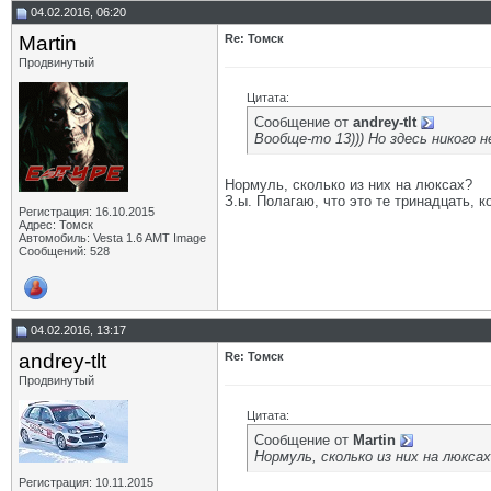
zhuk
Re: Томск
04.03.2016,
12:25
04.02.2016, 06:20
Martin
Re: Томск
04.03.2016,
13:08
Martin
Re: Томск
Hellight
Re: Томск
04.03.2016,
15:26
Продвинутый
Martin
Re: Томск
04.03.2016,
16:08
Hellight
Re: Томск
04.03.2016,
17:24
Цитата:
Martin
Re: Томск
04.03.2016,
18:37
Сообщение от
andrey-tlt
Hellight
Re: Томск
05.03.2016,
09:41
Вообще-то 13))) Но здесь никого н
Martin
Re: Томск
05.03.2016,
10:10
Дополнительные ответы в подтемах
Нормуль, сколько из них на люксах?
З.ы. Полагаю, что это те тринадцать, 
Martin
Re: Томск
15.03.2016,
15:14
Регистрация: 16.10.2015
zhuk
Re: Томск
15.03.2016,
15:43
Адрес: Томск
Автомобиль: Vesta 1.6 AMT Image
Martin
Re: Томск
15.03.2016,
17:24
Сообщений: 528
Dips
Re: Томск
15.03.2016,
20:04
Hellight
Re: Томск
16.03.2016,
09:39
zhuk
Re: Томск
16.03.2016,
11:27
04.02.2016, 13:17
zhuk
Re: Томск
16.03.2016,
11:36
Hellight
Re: Томск
19.03.2016,
09:55
andrey-tlt
Re: Томск
Dips
Re: Томск
19.03.2016,
10:22
Продвинутый
Hellight
Re: Томск
19.03.2016,
11:00
Цитата:
Martin
Re: Томск
19.03.2016,
12:29
Сообщение от
Martin
Hellight
Re: Томск
19.03.2016,
13:15
Нормуль, сколько из них на люкса
Martin
Re: Томск
19.03.2016,
14:30
Регистрация: 10.11.2015
Дополнительные ответы в подтемах