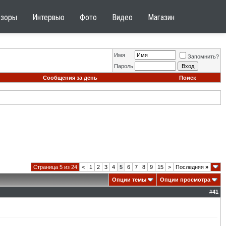
бзоры
Интервью
Фото
Видео
Магазин
Имя
Запомнить?
Пароль
Сообщения за день
Поиск
Страница 5 из 24
<
1
2
3
4
5
6
7
8
9
15
>
Последняя
»
Опции темы
Опции просмотра
#
41