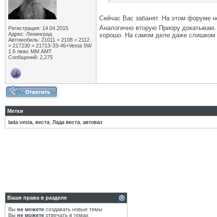
Сейчас Вас забанят. На этом форуме 
Аналогично вторую Приору докатываю. 
Регистрация: 14.04.2015
Адрес: Ленинград
хорошо. На самом деле даже слишком м
Автомобиль: 21011 > 2108 > 2112
> 217230 > 21713-33-46+Vesta SW
1.6 люкс ММ АМТ
Сообщений: 2,275
Метки
lada vesta
,
веста
,
Лада веста
,
автоваз
Ваши права в разделе
Вы
не можете
создавать новые темы
Вы
не можете
отвечать в темах