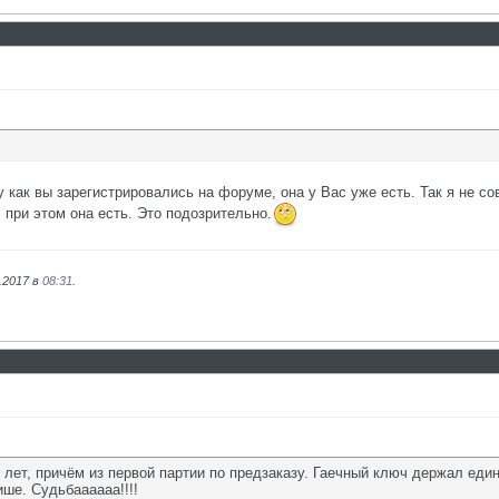
му как вы зарегистрировались на форуме, она у Вас уже есть. Так я не
 при этом она есть. Это подозрительно.
.2017 в
08:31
.
ь лет, причём из первой партии по предзаказу. Гаечный ключ держал еди
ише. Судьбаааааа!!!!