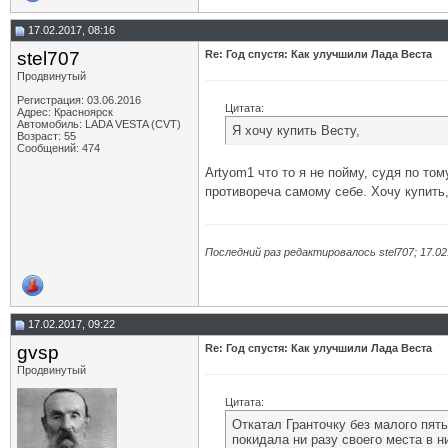
17.02.2017, 08:16
stel707
Re: Год спустя: Как улучшили Лада Веста
Продвинутый
Регистрация: 03.06.2016
Цитата:
Адрес: Красноярск
Автомобиль: LADA VESTA (CVT)
Я хочу купить Весту,
Возраст: 55
Сообщений: 474
Artyom1 что то я не пойму, судя по то
противореча самому себе. Хочу купить,
Последний раз редактировалось stel707; 17.02
17.02.2017, 09:22
gvsp
Re: Год спустя: Как улучшили Лада Веста
Продвинутый
Цитата:
Откатал Гранточку без малого пят
покидала ни разу своего места в н