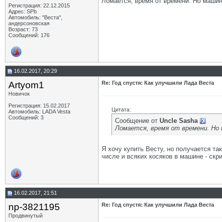
Ломается, время от времени. Но машин
Регистрация: 22.12.2015
Адрес: SPb
Автомобиль: "Веста",
андерсоновская
Возраст: 73
Сообщений: 176
16.02.2017, 20:29
Artyom1
Re: Год спустя: Как улучшили Лада Веста
Новичок
Регистрация: 15.02.2017
Цитата:
Автомобиль: LADA Vesta
Сообщений: 3
Сообщение от
Uncle Sasha
Ломается, время от времени. Но 
Я хочу купить Весту, но получается та
числе и всяких косяков в машине - скр
16.02.2017, 21:51
np-3821195
Re: Год спустя: Как улучшили Лада Веста
Продвинутый