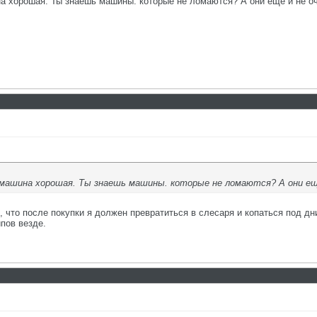
а хорошая. Ты знаешь машины. которые не ломаются? А они еще и не о
машина хорошая. Ты знаешь машины. которые не ломаются? А они еще
к, что после покупки я должен превратиться в слесаря и копаться под дн
ипов везде.