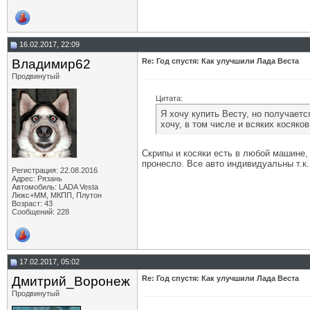
16.02.2017, 22:09
Владимир62
Re: Год спустя: Как улучшили Лада Веста
Продвинутый
Цитата:
Я хочу купить Весту, но получаетс
хочу, в том числе и всяких косяков
Скрипы и косяки есть в любой машине, 
пронесло. Все авто индивидуальны т.к
Регистрация: 22.08.2016
Адрес: Рязань
Автомобиль: LADA Vesta
Люкс+ММ, МКПП, Плутон
Возраст: 43
Сообщений: 228
17.02.2017, 05:02
Дмитрий_Воронеж
Re: Год спустя: Как улучшили Лада Веста
Продвинутый