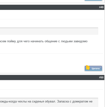
#
49
 совсем пойму для чего начинать общение с людьми заведомо
#
50
ножды-когда чехлы на сиденья обувал. Запаска с домкратом не