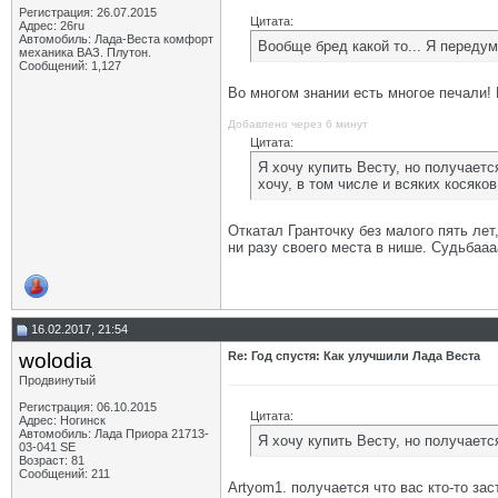
Регистрация: 26.07.2015
Цитата:
Адрес: 26ru
Автомобиль: Лада-Веста комфорт
Вообще бред какой то... Я переду
механика ВАЗ. Плутон.
Сообщений: 1,127
Во многом знании есть многое печали! 
Добавлено через 6 минут
Цитата:
Я хочу купить Весту, но получаетс
хочу, в том числе и всяких косяков
Откатал Гранточку без малого пять ле
ни разу своего места в нише. Судьбаааа
16.02.2017, 21:54
wolodia
Re: Год спустя: Как улучшили Лада Веста
Продвинутый
Регистрация: 06.10.2015
Цитата:
Адрес: Ногинск
Автомобиль: Лада Приора 21713-
Я хочу купить Весту, но получаетс
03-041 SE
Возраст: 81
Сообщений: 211
Artyom1. получается что вас кто-то за