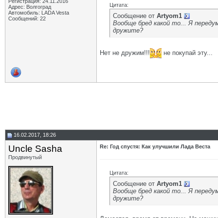
Регистрация: 24.11.2016
Цитата:
Адрес: Волгоград
Автомобиль: LADA Vesta
Сообщение от
Artyom1
Сообщений: 22
Вообще бред какой то... Я переду
дружите?
Нет не дружим!!!
не покупай эту...
16.02.2017, 18:26
Uncle Sasha
Re: Год спустя: Как улучшили Лада Веста
Продвинутый
Цитата:
Сообщение от
Artyom1
Вообще бред какой то... Я переду
дружите?