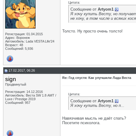
Цитата:
Сообщение от
Artyom1
Я хочу купить Весту, но получает
не хочу, в том числе и всяких кос
Толсто. Ну просто очень толсто!
Регистрация: 01.04.2015
Адрес: Воронеж
Автомобиль: Lada VESTA Life'24
Возраст: 48
Сообщений: 5,936
17.02.2017, 06:26
sign
Re: Год спустя: Как улучшили Лада Веста
Продвинутый
Регистрация: 14.12.2016
Цитата:
Автомобиль: Веста SW 1.8 АМТ /
Luxe / Prestige 2019
Сообщение от
Artyom1
Сообщений: 957
Я хочу купить Весту, но п...
Навязчивая мысль не даёт спать?
Посетите психолога.