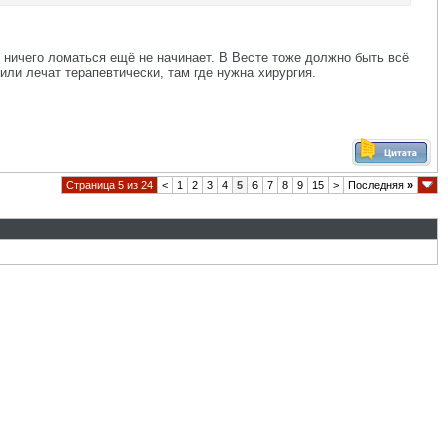
 ничего ломаться ещё не начинает. В Весте тоже должно быть всё
ли лечат терапевтически, там где нужна хирургия.
Страница 5 из 24
<
1
2
3
4
5
6
7
8
9
15
>
Последняя
»