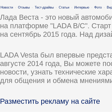
Новости
·
Отзывы
·
Тест-драйвы
·
Статьи
·
Интервью
·
Фото
·
Ви
Лада Веста - это новый автомо
на платформе "LADA B/C". Старт
на сентябрь 2015 года. Над диз
LADA Vesta был впервые предст
августе 2014 года, Вы можете п
новости, узнать технические ха
для общения и обмена мнениями
Разместить рекламу на сайте