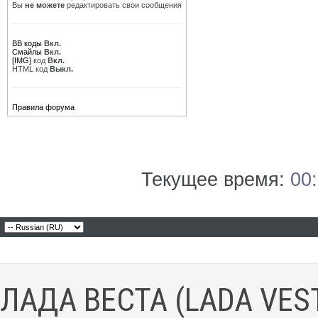
Вы
не можете
редактировать свои сообщения
BB коды
Вкл.
Смайлы
Вкл.
[IMG]
код
Вкл.
HTML код
Выкл.
Правила форума
Текущее время:
00
ЛАДА ВЕСТА (LADA VES