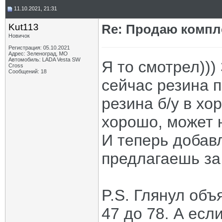
11.10.2021, 21:31
Kut113
Re: Продаю компле
Новичок
Регистрация: 05.10.2021
Адрес: Зеленоград, МО
Автомобиль: LADA Vesta SW
Я то смотрел)))
Cross
Сообщений: 18
сейчас резина п
резина б/у в х
хорошо, может н
И теперь добав
предлагаешь за 
P.S. Глянул объ
47 до 78. А есл