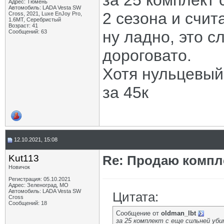
за 25 комплект 
Адрес: Тюмень
Автомобиль: LADA Vesta SW
2 сезона и счит
Cross, 2021, Luxe EnJoy Pro,
1.6МТ, Серебристый
Возраст: 41
ну ладно, это с
Сообщений: 63
дороговато.
Хотя нульцевый 
за 45к
12.10.2021, 15:08
Kut113
Re: Продаю компле
Новичок
Регистрация: 05.10.2021
Адрес: Зеленоград, МО
Автомобиль: LADA Vesta SW
Цитата:
Cross
Сообщений: 18
Сообщение от
oldman_lbt
за 25 комплект с еще сильней уби