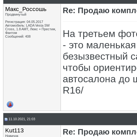
Макс_Россошь
Re: Продаю компле
Продвинутый
Регистрация: 04.05.2017
Автомобиль: LADA Vesta SW
Cross, 1.8 AMT, Люкс + Престиж,
На третьем фот
Фантом
Сообщений: 408
- это маленькая
безызвестный са
чтобы ориентир
автосалона до 
R16/
11.10.2021, 21:03
Kut113
Re: Продаю компле
Новичок