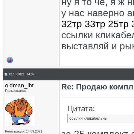
ну я то че, я ж н
у нас наверно а
32тр
33тр
25тр
ссылки кликабе
выставляй и ры
12.10.2021, 14:09
oldman_lbt
Re: Продаю компле
Пользователь
Цитата:
ссылки кликабельны
Регистрация: 14.09.2021