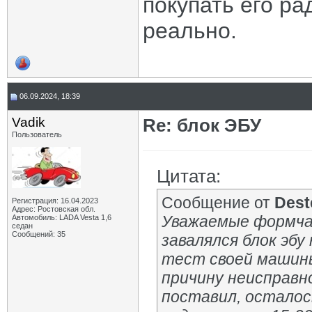
покупать его рад
реально.
06.09.2024, 18:39
Vadik
Re: блок ЭБУ
Пользователь
Цитата:
Сообщение от
Dest
Регистрация: 16.04.2023
Адрес: Ростовская обл.
Уважаемые формчан
Автомобиль: LADA Vesta 1,6
седан
Сообщений: 35
завалялся блок эбу 
тест своей машин
причину неисправно
поставил, осталос