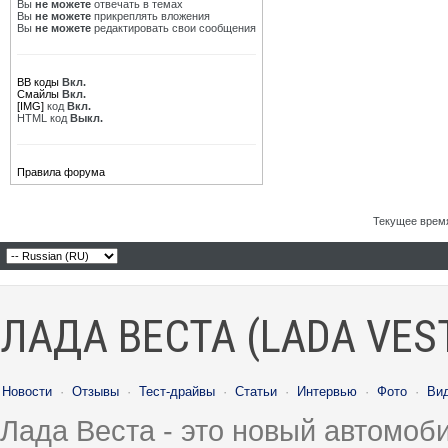
Вы
не можете
отвечать в темах
Вы
не можете
прикреплять вложения
Вы
не можете
редактировать свои сообщения
BB коды
Вкл.
Смайлы
Вкл.
[IMG]
код
Вкл.
HTML код
Выкл.
Правила форума
Текущее врем
ЛАДА ВЕСТА (LADA VES
Новости
·
Отзывы
·
Тест-драйвы
·
Статьи
·
Интервью
·
Фото
·
Ви
Лада Веста - это новый автомо