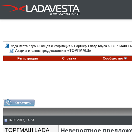
Лада Веста Клуб
>
Общая информация
>
Партнеры Лада Клуба
>
ТОРГМАШ LA
Акции и спецпредложения «ТОРГМАШ»
Регистрация
Справка
Сообщество
16.06.2017, 14:23
ТОРГМАШ LADA
Невероятное предложе