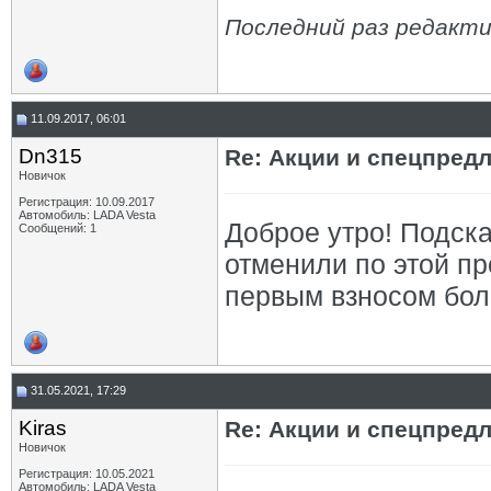
Последний раз редакт
11.09.2017, 06:01
Dn315
Re: Акции и спецпре
Новичок
Регистрация: 10.09.2017
Автомобиль: LADA Vesta
Доброе утро! Подск
Сообщений: 1
отменили по этой пр
первым взносом бол
31.05.2021, 17:29
Kiras
Re: Акции и спецпре
Новичок
Регистрация: 10.05.2021
Автомобиль: LADA Vesta