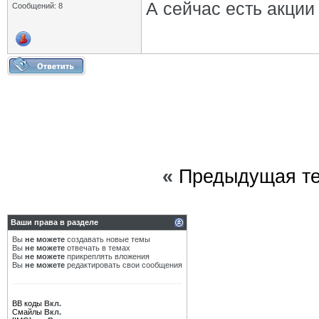
А сейчас есть акции
Сообщений: 8
«
Предыдущая т
Ваши права в разделе
Вы
не можете
создавать новые темы
Вы
не можете
отвечать в темах
Вы
не можете
прикреплять вложения
Вы
не можете
редактировать свои сообщения
BB коды
Вкл.
Смайлы
Вкл.