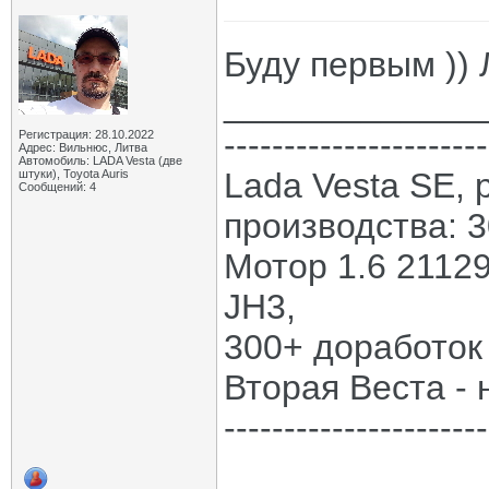
Буду первым )) 
_____________
----------------------
Регистрация: 28.10.2022
Адрес: Вильнюс, Литва
Автомобиль: LADA Vesta (две
Lada Vesta SE, 
штуки), Toyota Auris
Сообщений: 4
производства: 3
Мотор 1.6 21129
JH3,
300+ доработок
Вторая Веста - 
----------------------