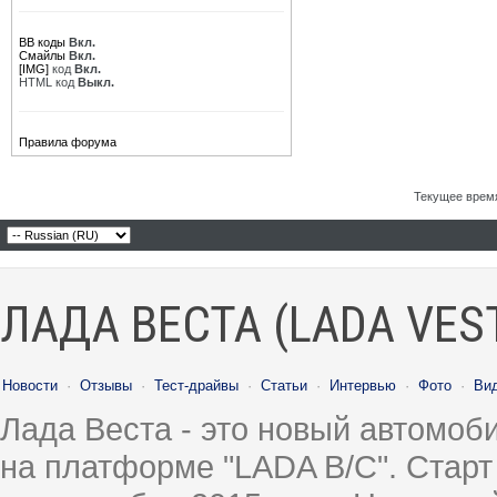
BB коды
Вкл.
Смайлы
Вкл.
[IMG]
код
Вкл.
HTML код
Выкл.
Правила форума
Текущее врем
ЛАДА ВЕСТА (LADA VES
Новости
·
Отзывы
·
Тест-драйвы
·
Статьи
·
Интервью
·
Фото
·
Ви
Лада Веста - это новый автомо
на платформе "LADA B/C". Старт