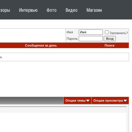
бзоры
Интервью
Фото
Видео
Магазин
Имя
Запомнить?
Пароль
Сообщения за день
Поиск
я.
Опции темы
Опции просмотра