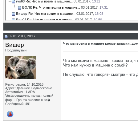
rvs63
Re: Что мы возим в машине...
03.01.2017,
13:11
ВОЛК
Re: Что мы возим в машине...
03.01.2017,
17:31
Вишер
Re: Что мы возим в машине...
03.01.2017,
18:08
Roy04
Re: Что мы возим в машине...
03.01.2017,
19:50
Вишер
Re: Что мы возим в машине...
04.01.2017,
10:55
mirage
Re: Что мы возим в машине...
04.01.2017,
11:41
02.01.2017, 20:17
Robin
Re: Что мы возим в машине...
04.01.2017,
19:27
Вишер
Что мы возим в машине кроме запаски, до
Вишер
Re: Что мы возим в машине...
04.01.2017,
19:34
Продвинутый
mirage
Re: Что мы возим в машине...
04.01.2017,
21:07
Вишер
Re: Что мы возим в машине...
05.01.2017,
11:24
Что мы возим в машине , кроме того, ч
Сергей 74
Re: Что мы возим в машине...
05.01.2017,
12:51
Что нам нужно в машине с собой?
ВОЛК
Re: Что мы возим в машине...
05.01.2017,
18:13
__________________
Не слушаю, что говорят- смотрю - что 
Вишер
Re: Что мы возим в машине...
06.01.2017,
18:00
Oleg08
Re: Что мы возим в машине...
06.01.2017,
19:20
Регистрация: 14.10.2016
Ladavod
Re: Что мы возим в машине...
06.01.2017,
19:27
Адрес: Дальнее Подмосковье
Автомобиль: LADA
Сергей 74
Re: Что мы возим в машине...
06.01.2017,
21:54
Vesta,сердолик, палка, полный
Вишер
Re: Что мы возим в машине...
06.01.2017,
20:10
фарш. Гранта рислинг с ко�
Сообщений: 491
Dips
Re: Что мы возим в машине...
07.01.2017,
10:45
Дмитрий_Воронеж
Re: Что мы возим в машине...
07.01.2017,
11:06
Dips
Re: Что мы возим в машине...
07.01.2017,
18:10
Дмитрий Ф.
Re: Что мы возим в машине...
07.01.2017,
17:58
Micha68
Re: Что мы возим в машине...
07.01.2017,
20:29
Ризван
Re: Что мы возим в машине...
07.01.2017,
23:27