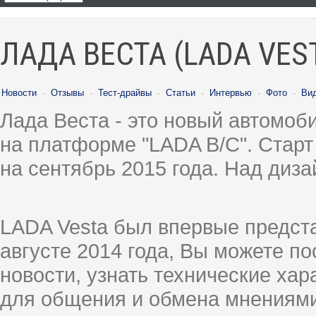
ЛАДА ВЕСТА (LADA VES
Новости
·
Отзывы
·
Тест-драйвы
·
Статьи
·
Интервью
·
Фото
·
Ви
Лада Веста - это новый автомо
на платформе "LADA B/C". Старт
на сентябрь 2015 года. Над диз
LADA Vesta был впервые предст
августе 2014 года, Вы можете п
новости, узнать технические ха
для общения и обмена мнениями