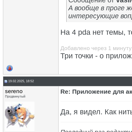
Сообщение от
vasil-
А вообще в проге ж
интересующие воп
На 4 pda нет темы, 
Добавлено через 1 минуту
Три точки - о прилож
19.02.2025, 18:52
sereno
Re: Приложение для а
Продвинутый
Да, я видел. Как нит
Последний раз редактир