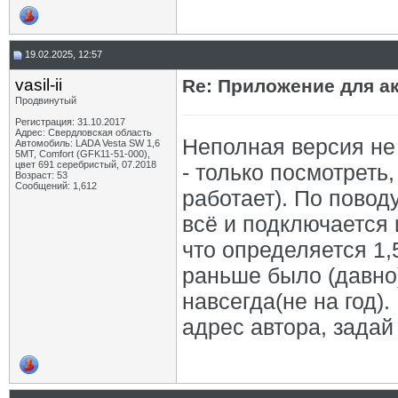
19.02.2025, 12:57
vasil-ii
Re: Приложение для а
Продвинутый
Регистрация: 31.10.2017
Адрес: Свердловская область
Неполная версия не
Автомобиль: LADA Vesta SW 1,6
5МТ, Comfort (GFK11-51-000),
цвет 691 серебристый, 07.2018
- только посмотреть,
Возраст: 53
Сообщений: 1,612
работает). По повод
всё и подключается 
что определяется 1,5
раньше было (давно)
навсегда(не на год)
адрес автора, зада