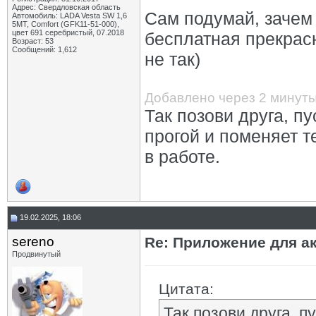
Адрес: Свердловская область
Сам подумай, зачем
Автомобиль: LADA Vesta SW 1,6
5МТ, Comfort (GFK11-51-000),
цвет 691 серебристый, 07.2018
бесплатная прекрасно
Возраст: 53
Сообщений: 1,612
не так)
Добавлено через 2 минут
Так позови друга, п
прогой и поменяет т
в работе.
19.02.2025, 18:06
sereno
Re: Приложение для а
Продвинутый
Цитата:
Так позови друга, п