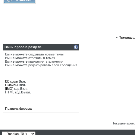
«
Предыдущ
Ваши права в разделе
Вы
не можете
создавать новые темы
Вы
не можете
отвечать в темах
Вы
не можете
прикреплять вложения
Вы
не можете
редактировать свои сообщения
BB коды
Вкл.
Смайлы
Вкл.
[IMG]
код
Вкл.
HTML код
Выкл.
Правила форума
Текущее врем