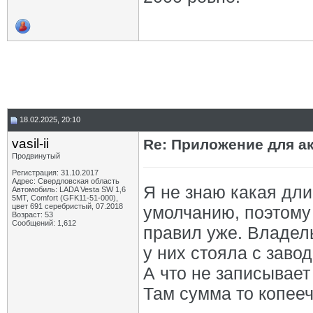
18.02.2025, 20:10
vasil-ii
Re: Приложение для а
Продвинутый
Регистрация: 31.10.2017
Адрес: Свердловская область
Я не знаю какая дли
Автомобиль: LADA Vesta SW 1,6
5МТ, Comfort (GFK11-51-000),
цвет 691 серебристый, 07.2018
умолчанию, поэтому 
Возраст: 53
Сообщений: 1,612
правил уже. Владел
у них стояла с завод
А что не записывает
Там сумма то копееч