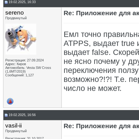
19.02.2025, 16:33
sereno
Re: Приложение для а
Продвинутый
Емл точно правильн
ATPPS, выдает true 
выдает false. Скорей
не ясно почему у др
Регистрация: 27.09.2024
Адрес: Киров
Автомобиль: Vesta SW Cross
переключения ползу
(1,6МТ/2019)
Сообщений: 1,127
возможно?!?! Т.е. п
число не может.
19.02.2025, 16:56
vasil-ii
Re: Приложение для а
Продвинутый
Регистрация: 31.10.2017