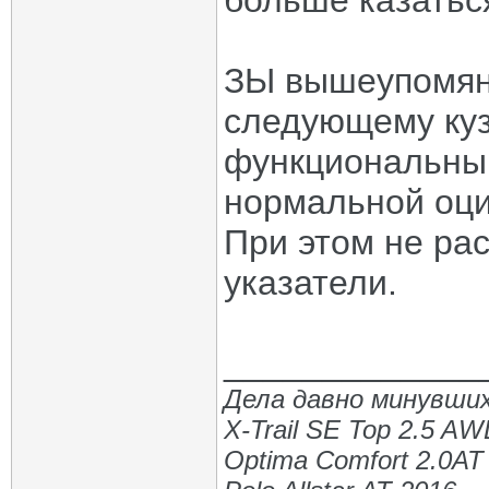
больше казаться
ЗЫ вышеупомяну
следующему куз
функциональным
нормальной оц
При этом не ра
указатели.
_____________
Дела давно минувших
X-Trail SE Top 2.5 A
Optima Comfort 2.0AT