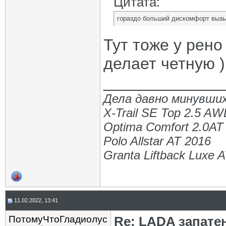
Цитата:
гораздо больший дискомфорт вызы
Тут тоже у рено
делает четную )
_____________
Дела давно минувших
X-Trail SE Top 2.5 A
Optima Comfort 2.0AT
Polo Allstar AT 2016
Granta Liftback Luxe 
11.02.2022, 13:41
ПотомуЧтоГладиолус
Re: LADA запате