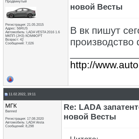
Продвинутый
новой Весты
Регистрация: 21.05.2015
В вк пишут се
Адрес: 56RUS
Автомобиль: LADA VESTA 2016 1.6
МКПП (JH3) КОМФОРТ
производство
Возраст: 42
Сообщений: 7,026
____________
http://www.auto
11.02.2022, 19:11
МГК
Re: LADA запатен
Banned
новой Весты
Регистрация: 17.08.2020
Автомобиль: LADA Vesta
Сообщений: 8,298