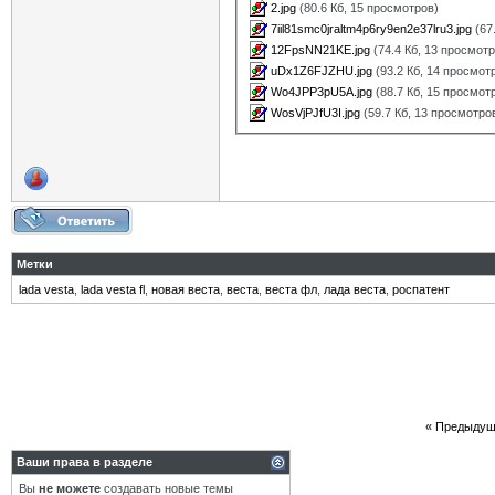
2.jpg
(80.6 Кб, 15 просмотров)
7iil81smc0jraltm4p6ry9en2e37lru3.jpg
(67
12FpsNN21KE.jpg
(74.4 Кб, 13 просмот
uDx1Z6FJZHU.jpg
(93.2 Кб, 14 просмот
Wo4JPP3pU5A.jpg
(88.7 Кб, 15 просмот
WosVjPJfU3I.jpg
(59.7 Кб, 13 просмотро
Метки
lada vesta
,
lada vesta fl
,
новая веста
,
веста
,
веста фл
,
лада веста
,
роспатент
«
Предыдущ
Ваши права в разделе
Вы
не можете
создавать новые темы