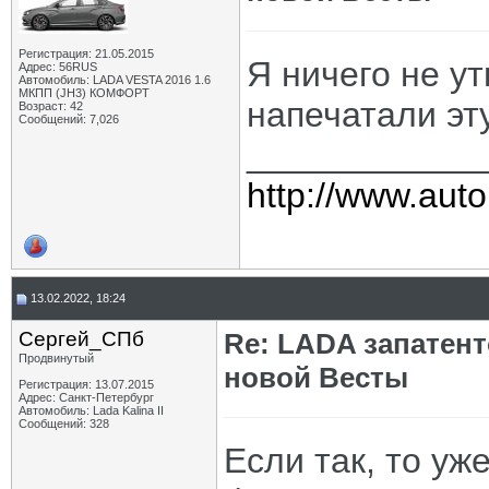
Регистрация: 21.05.2015
Я ничего не у
Адрес: 56RUS
Автомобиль: LADA VESTA 2016 1.6
МКПП (JH3) КОМФОРТ
напечатали эт
Возраст: 42
Сообщений: 7,026
____________
http://www.auto
13.02.2022, 18:24
Сергей_СПб
Re: LADA запатен
Продвинутый
новой Весты
Регистрация: 13.07.2015
Адрес: Санкт-Петербург
Автомобиль: Lada Kalina II
Сообщений: 328
Если так, то у