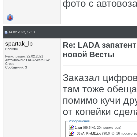
фото с автовоз
14.02.2022, 17:51
spartak_lp
Re: LADA запатен
Новичок
новой Весты
Регистрация: 22.02.2021
Автомобиль: LADA Vesta SW
Cross
Сообщений: 3
Заказал цифрову
там тоже обеща
помимо кучи дру
от копейки сде
Изображения
1.jpg
(69.5 Кб, 20 просмотров)
_3JyA_KfvME.jpg
(90.0 Кб, 16 просмотр