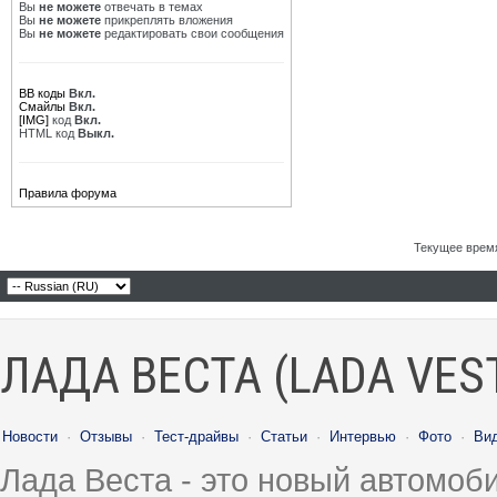
Вы
не можете
отвечать в темах
Вы
не можете
прикреплять вложения
Вы
не можете
редактировать свои сообщения
BB коды
Вкл.
Смайлы
Вкл.
[IMG]
код
Вкл.
HTML код
Выкл.
Правила форума
Текущее врем
ЛАДА ВЕСТА (LADA VES
Новости
·
Отзывы
·
Тест-драйвы
·
Статьи
·
Интервью
·
Фото
·
Ви
Лада Веста - это новый автомо