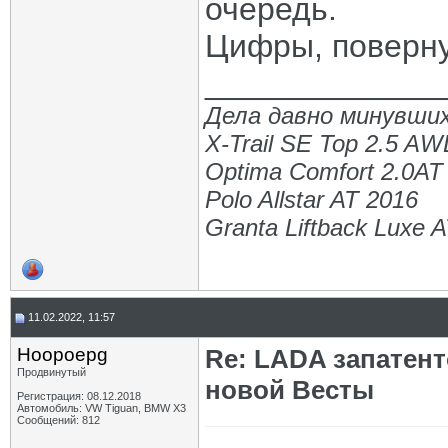
очередь.
Цифры, поверну
_____________
Дела давно минувших
X-Trail SE Top 2.5 A
Optima Comfort 2.0AT
Polo Allstar AT 2016
Granta Liftback Luxe 
11.02.2022, 11:57
Hoopoepg
Re: LADA запатен
Продвинутый
новой Весты
Регистрация: 08.12.2018
Автомобиль: VW Tiguan, BMW X3
Сообщений: 812