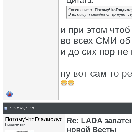
Цитата:
Сообщение от
ПотомуЧтоГладиол
В вк пишут сегодня стартует се
и при этом чтоб
во всех СМИ об
и до сих пор не
ну вот сам то 
11.02.2022, 19:59
ПотомуЧтоГладиолус
Re: LADA запате
Продвинутый
новой Весты