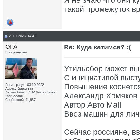
Я не знаю что они к
такой промежуток в
25.07.2025, 14:41
OFA
Re: Куда катимся? :(
Продвинутый
Утильсбор может вы
С инициативой выст
Повышение коснется
Регистрация: 03.10.2022
Адрес: Казахстан
Автомобиль: LADA Vesta Classic
Александр Хомяков
Start седан
Сообщений: 11,937
Автор Авто Mail
Ввоз машин для лич
Сейчас россияне, в