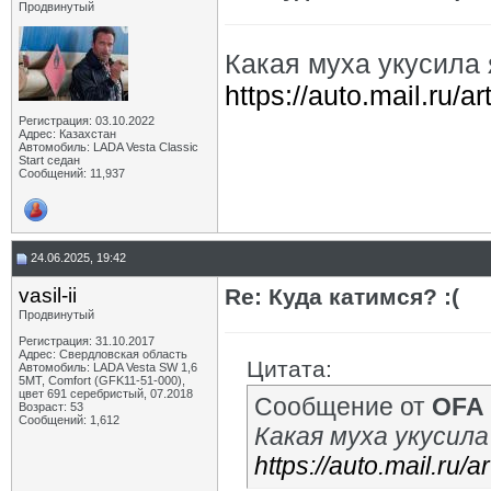
Продвинутый
Какая муха укусила
https://auto.mail.ru/a
Регистрация: 03.10.2022
Адрес: Казахстан
Автомобиль: LADA Vesta Classic
Start седан
Сообщений: 11,937
24.06.2025, 19:42
vasil-ii
Re: Куда катимся? :(
Продвинутый
Регистрация: 31.10.2017
Адрес: Свердловская область
Цитата:
Автомобиль: LADA Vesta SW 1,6
5МТ, Comfort (GFK11-51-000),
цвет 691 серебристый, 07.2018
Сообщение от
OFA
Возраст: 53
Сообщений: 1,612
Какая муха укусил
https://auto.mail.ru/