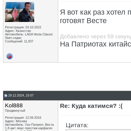
Я вот как раз хотел
готовят Весте
Регистрация: 03.10.2022
Адрес: Казахстан
Автомобиль: LADA Vesta Classic
Добавлено через 59 секун
Start седан
Сообщений: 11,937
На Патриотах китайс
29.12.2024, 15:07
Kol888
Re: Куда катимся? :(
Продвинутый
Регистрация: 12.09.2016
Адрес: Москва
Цитата:
Автомобиль: Уаз-Патриот, Веста
1.8 амт люкс-престиж карфаген