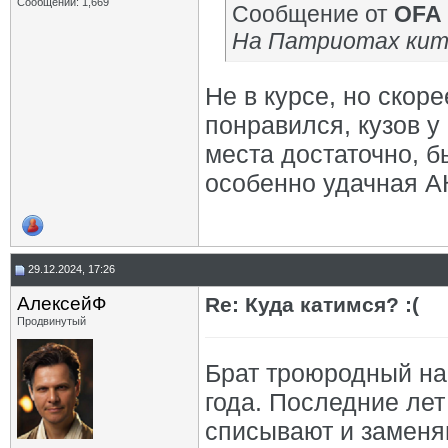
Сообщений: 1,669
Сообщение от
OFA
На Патриотах кита
Не в курсе, но скор
понравился, кузов у
места достаточно, 
особенно удачная АК
29.12.2024, 17:26
АлексейФ
Re: Куда катимся? :(
Продвинутый
Брат троюродный на
года. Последние лет
списывают и заменя