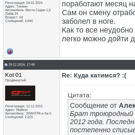
поработают месяц н
Регистрация: 04.01.2024
Адрес: Тихвин
Автомобиль: Веста Седан 1,6
Сам он смену отрабо
Лайф 24
Возраст: 54
заболел в ноге.
Сообщений: 4,840
Как то все неудобно
легко можно дойти д
29.12.2024, 17:48
Kot 01
Re: Куда катимся? :(
Продвинутый
Цитата:
Сообщение от
Але
Регистрация: 12.12.2015
Адрес: Майкоп
Брат троюродный 
Автомобиль: ЭЛАНТРА и Ха-5
Сообщений: 2,015
2012 года. Последн
постепенно списы