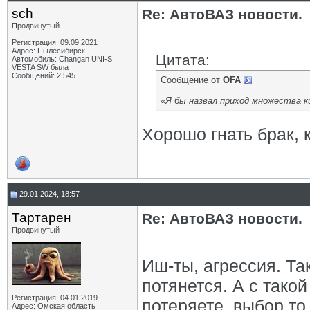
sch
Re: АвтоВАЗ новости.
Продвинутый
Регистрация: 09.09.2021
Адрес: Пылесибирск
Цитата:
Автомобиль: Changan UNI-S.
VESTA SW была
Сообщений: 2,545
Сообщение от
OFA
«Я бы назвал приход множества к
Хорошо гнать брак, 
29.01.2024, 18:57
Тартарен
Re: АвтоВАЗ новости.
Продвинутый
Иш-ты, агрессия. Та
потянется. А с тако
Регистрация: 04.01.2019
потеряете, выбор то
Адрес: Омская область