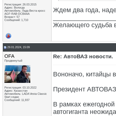
Регистрация: 26.03.2015
Адрес: Вологда
Ждем два года, наде
Автомобиль: Лада Веста кросс
AGF-RAB-DCBAAA
_________________
Возраст: 57
Сообщений: 1,710
Желающего судьба в
29.01.2024, 15:09
OFA
Re: АвтоВАЗ новости.
Продвинутый
Вононачо, китайцы 
Президент АВТОВАЗа
Регистрация: 03.10.2022
Адрес: Казахстан
Автомобиль: LADA Vesta Classic
Start седан
Сообщений: 11,937
В рамках ежегодной
автогиганта неожид