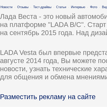
Новости
·
Отзывы
·
Тест-драйвы
·
Статьи
·
Интервью
·
Фото
·
Ви
Лада Веста - это новый автомо
на платформе "LADA B/C". Старт
на сентябрь 2015 года. Над диз
LADA Vesta был впервые предст
августе 2014 года, Вы можете п
новости, узнать технические ха
для общения и обмена мнениями
Разместить рекламу на сайте