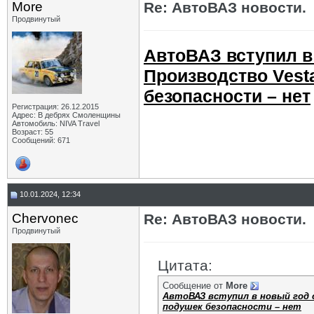
More
Re: АвтоВАЗ новости.
Продвинутый
АвтоВАЗ вступил в
Производство Vesta
безопасности – нет
Регистрация: 26.12.2015
Адрес: В дебрях Смоленщины
Автомобиль: NIVA Travel
Возраст: 55
Сообщений: 671
10.01.2024, 12:34
Chervonec
Re: АвтоВАЗ новости.
Продвинутый
Цитата:
Сообщение от
More
АвтоВАЗ вступил в новый год 
подушек безопасности – нет