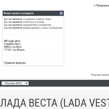
«
Предыдущ
Ваши права в разделе
Вы
не можете
создавать новые темы
Вы
не можете
отвечать в темах
Вы
не можете
прикреплять вложения
Вы
не можете
редактировать свои сообщения
BB коды
Вкл.
Смайлы
Вкл.
[IMG]
код
Вкл.
HTML код
Выкл.
Правила форума
Текущее врем
ЛАДА ВЕСТА (LADA VES