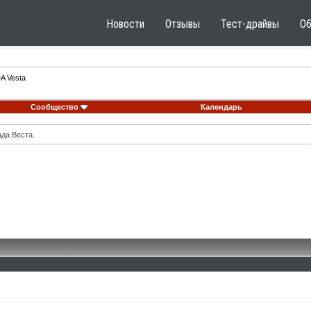
Новости
Отзывы
Тест-драйвы
О
A Vesta
Сообщество
Календарь
ада Веста.