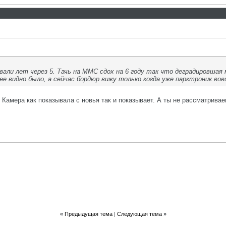
али лет через 5. Тачь на ММС сдох на 6 году так что деградировшая 
нее видно было, а сейчас бордюр вижу только когда уже парктроник во
. Камера как показывала с новья так и показывает. А ты не рассматрив
«
Предыдущая тема
|
Следующая тема
»