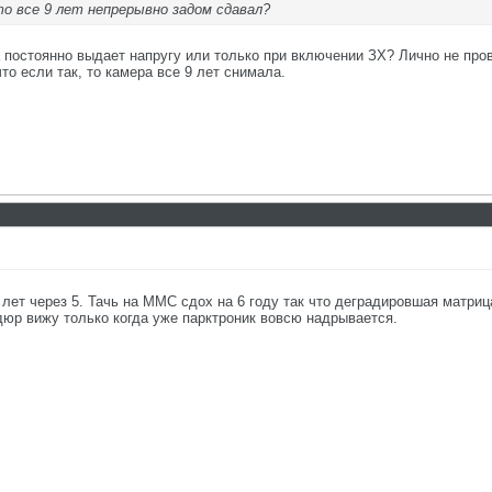
о все 9 лет непрерывно задом сдавал?
га постоянно выдает напругу или только при включении ЗХ? Лично не пр
о если так, то камера все 9 лет снимала.
ет через 5. Тачь на ММС сдох на 6 году так что деградировшая матрица
дюр вижу только когда уже парктроник вовсю надрывается.