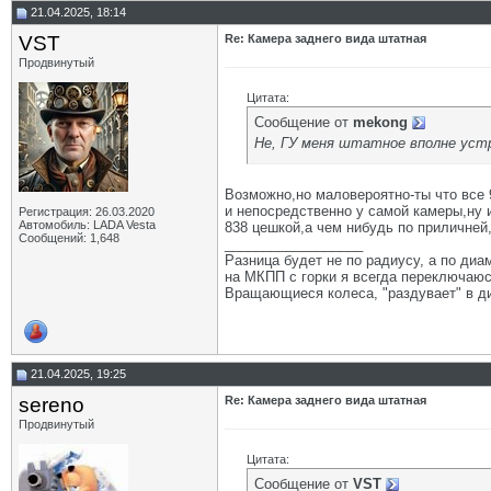
21.04.2025, 18:14
VST
Re: Камера заднего вида штатная
Продвинутый
Цитата:
Сообщение от
mekong
Не, ГУ меня штатное вполне устр
Возможно,но маловероятно-ты что все 
и непосредственно у самой камеры,ну 
Регистрация: 26.03.2020
Автомобиль: LADA Vesta
838 цешкой,а чем нибудь по приличней
Сообщений: 1,648
__________________
Разница будет не по радиусу, а по диам
на МКПП с горки я всегда переключаюсь
Вращающиеся колеса, "раздувает" в ди
21.04.2025, 19:25
sereno
Re: Камера заднего вида штатная
Продвинутый
Цитата:
Сообщение от
VST