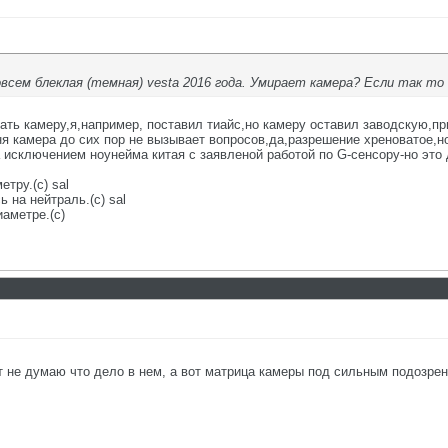
всем блеклая (темная) vesta 2016 года. Умирает камера? Если так то 
ть камеру,я,например, поставил тиайс,но камеру оставил заводскую,при
я камера до сих пор не вызывает вопросов,да,разрешение хреноватое,но 
а исключением ноунейма китая с заявленой работой по G-сенсору-но это
етру.(с) sal
 на нейтраль.(с) sal
аметре.(с)
т не думаю что дело в нем, а вот матрица камеры под сильным подозре