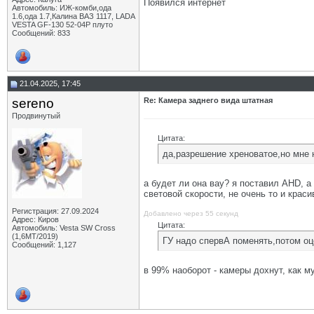
Появился интернет
Автомобиль: ИЖ-комби,ода
1.6,ода 1.7,Калина ВАЗ 1117, LADA
VESTA GF-130 52-04Р плуто
Сообщений: 833
21.04.2025, 17:45
sereno
Re: Камера заднего вида штатная
Продвинутый
Цитата:
да,разрешение хреноватое,но мне 
а будет ли она вау? я поставил AHD, а
световой скорости, не очень то и крас
Регистрация: 27.09.2024
Добавлено через 55 секунд
Адрес: Киров
Цитата:
Автомобиль: Vesta SW Cross
(1,6МТ/2019)
ГУ надо спервА поменять,потом оц
Сообщений: 1,127
в 99% наоборот - камеры дохнут, как м