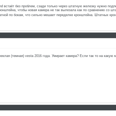
hd встаёт без проблем, сзади только через штатную железку нужно подп
ронштейна, чтобы новая камера не так вылезала как по сравнению со шт
атной по бокам, что сильно мешает переделке кронштейна. Штатных кро
леклая (темная) vesta 2016 года. Умирает камера? Если так то на какую