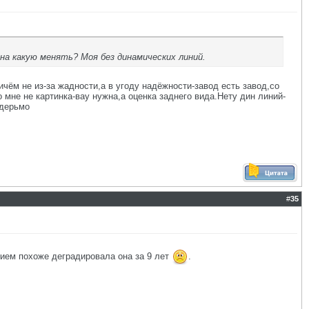
на какую менять? Моя без динамических линий.
чём не из-за жадности,а в угоду надёжности-завод есть завод,со
мне не картинка-вау нужна,а оценка заднего вида.Нету дин линий-
 дерьмо
#
35
нием похоже деградировала она за 9 лет
.