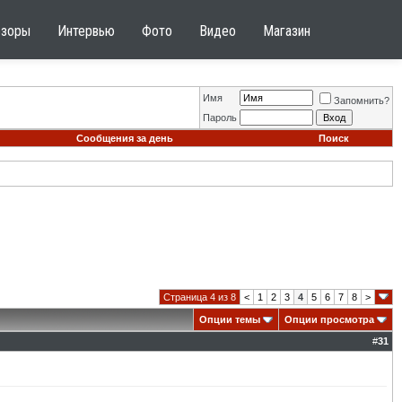
бзоры
Интервью
Фото
Видео
Магазин
Имя
Запомнить?
Пароль
Сообщения за день
Поиск
Страница 4 из 8
<
1
2
3
4
5
6
7
8
>
Опции темы
Опции просмотра
#
31