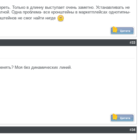
ереть. Только в длинну выступает очень заметно. Устанавливать не
атной. Одна проблема- все кронштейны в маркетплейсах однотипны-
нштейнов не смог найти нигде
#
33
 менять? Моя без динамических линий.
#
34