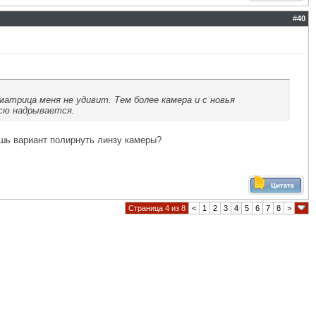
#
40
матрица меня не удивит. Тем более камера и с новья
всю надрывается.
аешь вариант полирнуть линзу камеры?
Страница 4 из 8
<
1
2
3
4
5
6
7
8
>