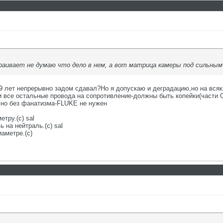
аивает не думаю что дело в нем, а вот матрица камеры под сильным 
9 лет непрерывно задом сдавал?Но я допускаю и деградацию,но на всяки
и все остальные провода на сопротивление-должны быть копейки(части 
,но без фанатизма-FLUKE не нужен
етру.(с) sal
 на нейтраль.(с) sal
аметре.(с)