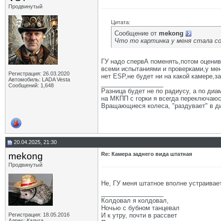
Продвинутый
Цитата:
Сообщение от
mekong
Что то картинка у меня стала со
ГУ надо спервА поменять,потом оценива
всеми испытаниями и проверками,у мен
Регистрация: 26.03.2020
нет ESP,не будет ни на какой камере,з
Автомобиль: LADA Vesta
__________________
Сообщений: 1,648
Разница будет не по радиусу, а по диам
на МКПП с горки я всегда переключаюсь
Вращающиеся колеса, "раздувает" в ди
20.04.2025, 21:30
mekong
Re: Камера заднего вида штатная
Продвинутый
Не, ГУ меня штатное вполне устраивае
__________________
Колдовал я колдовал,
Ночью с бубном танцевал
Регистрация: 18.05.2016
И к утру, почти в рассвет
Адрес: Калуга