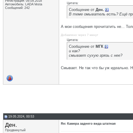
Регистрация: 09.09.2018
Цитата:
Автомобиль: LADA Vesta
Сообщений: 242
Сообщение от
Ден.
В теме омыватель есть? Ещё пре
А мои сообщения прочитатить не... Тол
Добавлено через 7 минут
Цитата:
Сообщение от
МГК
и как?
смывает сухую грязь с нее?
Смывает. Не так что бы уж идеально. 
19.05.2024, 00:53
Ден.
Re: Камера заднего вида штатная
Продвинутый