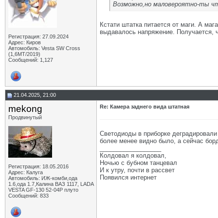
Возможно,но маловероятно-ты чт
Кстати штатка питается от маги. А ма
выдавалось напряжение. Получается, чт
Регистрация: 27.09.2024
Адрес: Киров
Автомобиль: Vesta SW Cross
(1,6МТ/2019)
Сообщений: 1,127
21.04.2025, 21:00
mekong
Re: Камера заднего вида штатная
Продвинутый
Светодиоды в приборке деградировали л
более менее видно было, а сейчас бор
__________________
Колдовал я колдовал,
Ночью с бубном танцевал
Регистрация: 18.05.2016
И к утру, почти в рассвет
Адрес: Калуга
Появился интернет
Автомобиль: ИЖ-комби,ода
1.6,ода 1.7,Калина ВАЗ 1117, LADA
VESTA GF-130 52-04Р плуто
Сообщений: 833