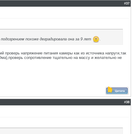
#
37
подозрением похоже деградировала она за 9 лет
.
й проверь напряжение питания камеры как из источника напруги,так
Ома),проверь сопротивление тщательно на массу и желательно не
#
38