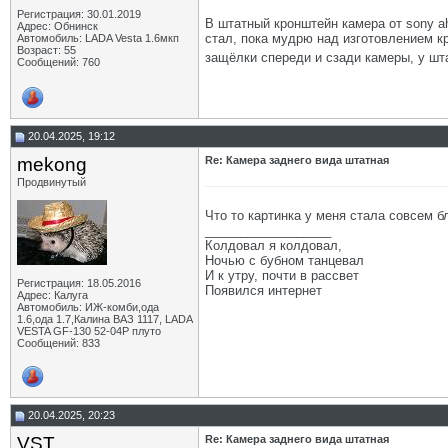
Регистрация: 30.01.2019
В штатный кронштейн камера от sony a
Адрес: Обнинск
стал, пока мудрю над изготовлением к
Автомобиль: LADA Vesta 1.6мкп
Возраст: 55
защёлки спереди и сзади камеры, у шт
Сообщений: 760
20.04.2025, 19:12
mekong
Re: Камера заднего вида штатная
Продвинутый
Что то картинка у меня стала совсем б
__________________
Колдовал я колдовал,
Ночью с бубном танцевал
И к утру, почти в рассвет
Регистрация: 18.05.2016
Появился интернет
Адрес: Калуга
Автомобиль: ИЖ-комби,ода
1.6,ода 1.7,Калина ВАЗ 1117, LADA
VESTA GF-130 52-04Р плуто
Сообщений: 833
20.04.2025, 20:23
VST
Re: Камера заднего вида штатная