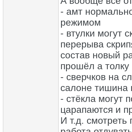
А вообще все от
- амт нормальн
режимом
- втулки могут с
перерыва скрип
состав новый ра
прошёл а толку
- сверчков на с
салоне тишина и
- стёкла могут п
царапаются и п
И т.д. смотреть
работа отдувать