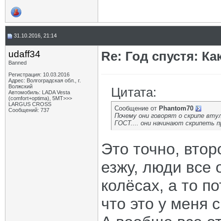
31.10.2016, 21:14
udaff34
Re: Год спустя: К
Banned
Регистрация: 10.03.2016
Адрес: Волгоградская обл., г.
Волжский
Цитата:
Автомобиль: LADA Vesta
(comfort+optima), 5МТ>>>
LARGUS CROSS
Сообщение от
Phantom70
Сообщений: 737
Почему они говорят о скрипе втул
ГОСТ.... они начинают скрипеть 
Это точно, втор
езжу, люди все
колёсах, а то п
что это у меня с