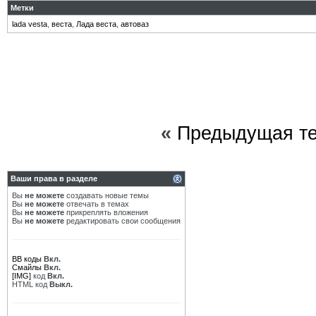
Метки
lada vesta
,
веста
,
Лада веста
,
автоваз
«
Предыдущая т
Ваши права в разделе
Вы
не можете
создавать новые темы
Вы
не можете
отвечать в темах
Вы
не можете
прикреплять вложения
Вы
не можете
редактировать свои сообщения
BB коды
Вкл.
Смайлы
Вкл.
[IMG]
код
Вкл.
HTML код
Выкл.