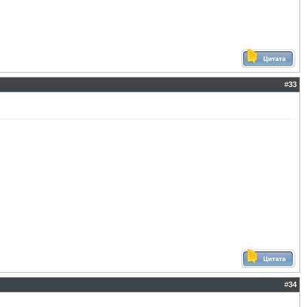
#
33
#
34