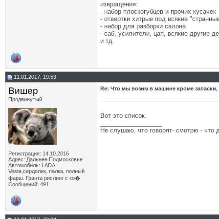
извращения:
- набор плоскогубцев и прочих кусачек
- отвертки хитрые под всякие "странны
- набор для разборки салона
- саб, усилители, цап, всякие другие д
и тд.
11.01.2017, 19:53
Вишер
Re: Что мы возим в машине кроме запаски,
Продвинутый
Вот это список.
__________________
Не слушаю, что говорят- смотрю - что 
Регистрация: 14.10.2016
Адрес: Дальнее Подмосковье
Автомобиль: LADA
Vesta,сердолик, палка, полный
фарш. Гранта рислинг с ко�
Сообщений: 491