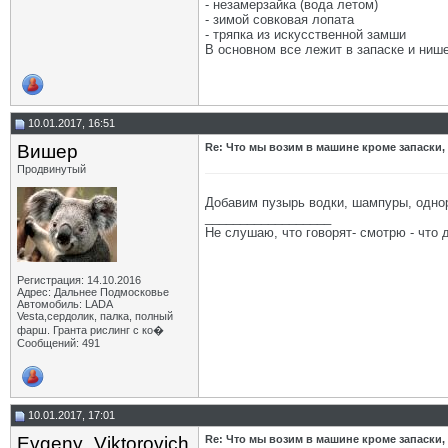
- незамерзайка (вода летом)
- зимой совковая лопата
- тряпка из искусственной замши
В основном все лежит в запаске и нише
10.01.2017, 16:51
Вишер
Re: Что мы возим в машине кроме запаски,
Продвинутый
Добавим пузырь водки, шампуры, однор
__________________
Не слушаю, что говорят- смотрю - что 
Регистрация: 14.10.2016
Адрес: Дальнее Подмосковье
Автомобиль: LADA
Vesta,сердолик, палка, полный
фарш. Гранта рислинг с ко�
Сообщений: 491
10.01.2017, 17:01
Evgeny_Viktorovich
Re: Что мы возим в машине кроме запаски,