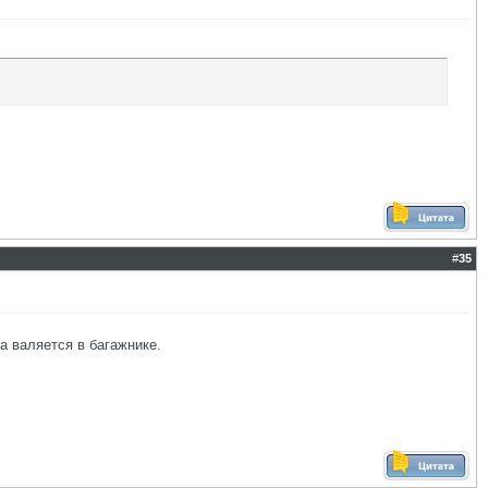
#
35
а валяется в багажнике.