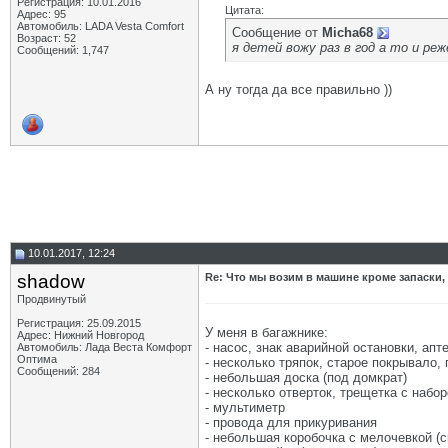
Регистрация: 10.01.2016
Цитата:
Адрес: 95
Автомобиль: LADA Vesta Сomfort
Сообщение от
Micha68
Возраст: 52
я детей вожу раз в год а то и ре
Сообщений: 1,747
А ну тогда да все правильно ))
10.01.2017, 12:24
shadow
Re: Что мы возим в машине кроме запаски,
Продвинутый
Регистрация: 25.09.2015
У меня в багажнике:
Адрес: Нижний Новгород
- насос, знак аварийной остановки, апт
Автомобиль: Лада Веста Комфорт
Оптима
- несколько тряпок, старое покрывало, 
Сообщений: 284
- небольшая доска (под домкрат)
- несколько отверток, трещетка с набо
- мультиметр
- провода для прикуривания
- небольшая коробочка с мелочевкой (с