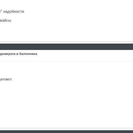
е" надобности
евайсы
 домкрата и балонника
делают.