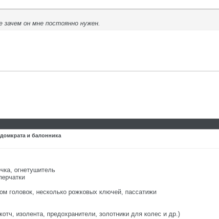
же зачем он мне постоянно нужен.
 домкрата и балонника
ечка, огнетушитель
перчатки
ром головок, несколько рожковых ключей, пассатижи
котч, изолента, предохранители, золотники для колес и др.)