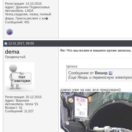
Регистрация: 14.10.2016
Адрес: Дальнее Подмосковье
Автомобиль: LADA
Vesta,сердолик, палка, полный
фарш. Гранта рислинг с ко�
Сообщений: 491
12.01.2017, 09:50
dema
Re: Что мы возим в машине кроме запаски,
Продвинутый
Цитата:
Сообщение от
Вишер
Еще Якорь и переносную электроле
давно уже за нас все придумано)
Регистрация: 25.12.2015
Адрес: Воронеж
Автомобиль: Vesta '15
Возраст: 41
Сообщений: 11,027