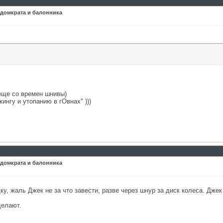
 домкрата и балонника
еще со времен шнивы)
кингу и утопанию в гОвнах" )))
 домкрата и балонника
, жаль Джек не за что завести, разве через шнур за диск колеса. Джек
делают.