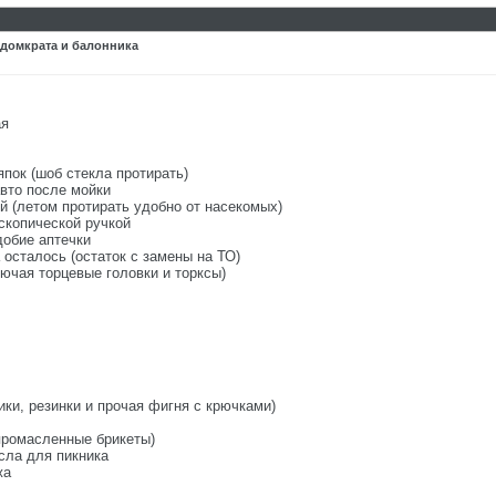
 домкрата и балонника
ая
япок (шоб стекла протирать)
вто после мойки
й (летом протирать удобно от насекомых)
скопической ручкой
добие аптечки
 осталось (остаток с замены на ТО)
лючая торцевые головки и торксы)
ики, резинки и прочая фигня с крючками)
(промасленные брикеты)
есла для пикника
жа