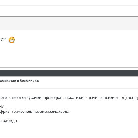
ЛИ?!
 домкрата и балонника
р, отвёртки кусачки, проводки, пассатижи, ключи, головки и т.д.) всегд
Н7.
ифриз, тормозная, незамерзайка/вода.
я одежда.