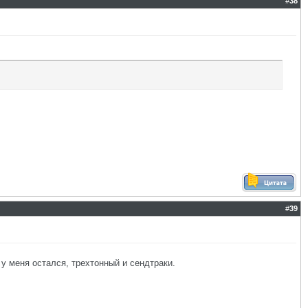
#
38
#
39
 у меня остался, трехтонный и сендтраки.