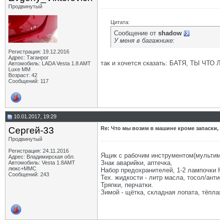
Продвинутый
Цитата:
Сообщение от
shadow
У меня в багажнике:
Регистрация: 19.12.2016
Адрес: Таганрог
так и хочется сказать: БАТЯ, ТЫ ЧТО 
Автомобиль: LADA Vesta 1.8 AMT
Luxe MM
Возраст: 42
Сообщений: 117
10.01.2017, 19:29
Сергей-33
Re: Что мы возим в машине кроме запаски,
Продвинутый
Регистрация: 24.11.2016
Ящик с рабочим инструментом(мультимет
Адрес: Владимирская обл.
Знак аварийки, аптечка,
Автомобиль: Vesta 1.8АМТ
люкс+ММС
Набор предохранителей, 1-2 лампочки 
Сообщений: 243
Тех. жидкости - литр масла, тосол/ант
Тряпки, перчатки.
Зимой - щётка, складная лопата, тёпла