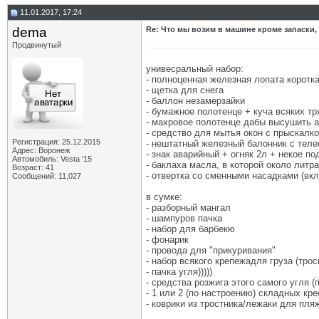
11.01.2017, 17:24
dema
Re: Что мы возим в машине кроме запаски,
Продвинутый
унивесральный набор:
- полноценная железная лопата коротк
- щетка для снега
- баллон незамерзайки
- бумажное полотенце + куча всяких тр
- махровое полотенце дабы высушить а
- средство для мытья окон с прыскалко
Регистрация: 25.12.2015
- нештатный железный балонник с теле
Адрес: Воронеж
- знак аварийный + огняк 2л + некое по
Автомобиль: Vesta '15
- баклаха масла, в которой около литра
Возраст: 41
- отвертка со сменными насадками (вк
Сообщений: 11,027
в сумке:
- разборный мангал
- шампуров пачка
- набор для барбекю
- фонарик
- провода для "прикуривания"
- набор всякого крепежадля груза (трос
- пачка угля)))))
- средства розжига этого самого угля 
- 1 или 2 (по настроению) складных кр
- коврики из тростника/лежаки для пля