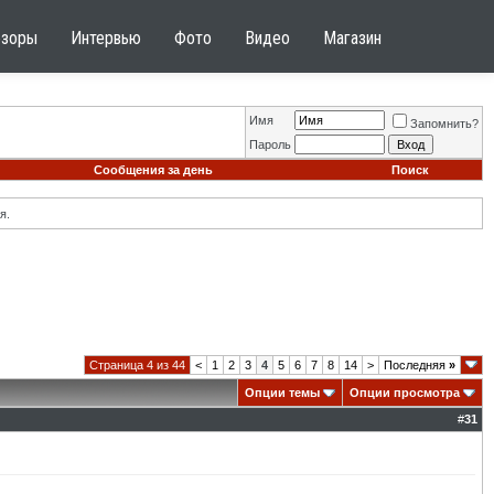
бзоры
Интервью
Фото
Видео
Магазин
Имя
Запомнить?
Пароль
Сообщения за день
Поиск
я.
Страница 4 из 44
<
1
2
3
4
5
6
7
8
14
>
Последняя
»
Опции темы
Опции просмотра
#
31