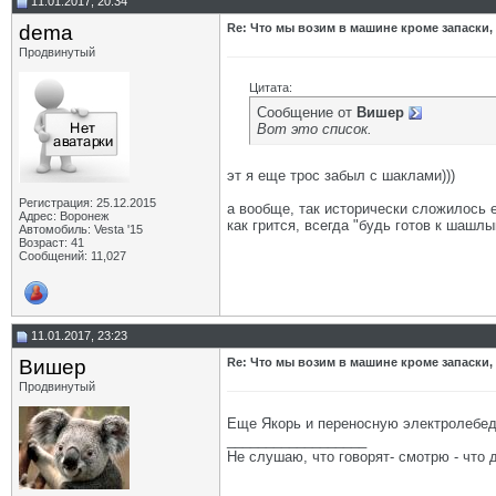
11.01.2017, 20:34
dema
Re: Что мы возим в машине кроме запаски,
Продвинутый
Цитата:
Сообщение от
Вишер
Вот это список.
эт я еще трос забыл с шаклами)))
Регистрация: 25.12.2015
а вообще, так исторически сложилось 
Адрес: Воронеж
как грится, всегда "будь готов к шашлы
Автомобиль: Vesta '15
Возраст: 41
Сообщений: 11,027
11.01.2017, 23:23
Вишер
Re: Что мы возим в машине кроме запаски,
Продвинутый
Еще Якорь и переносную электролебедку
__________________
Не слушаю, что говорят- смотрю - что 