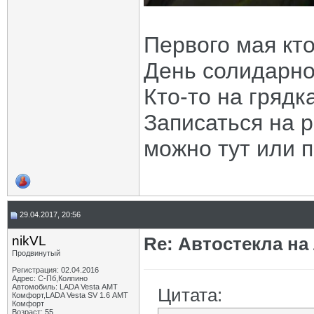
Первого мая кт
День солидарно
Кто-то на грядк
Записаться на 
можно тут или 
29.04.2017, 20:56
nikVL
Re: Автостекла на
Продвинутый
Регистрация: 02.04.2016
Адрес: С-Пб,Колпино
Автомобиль: LADA Vesta АМТ
Цитата:
Комфорт,LADA Vesta SV 1.6 АМТ
Комфорт
Возраст: 55