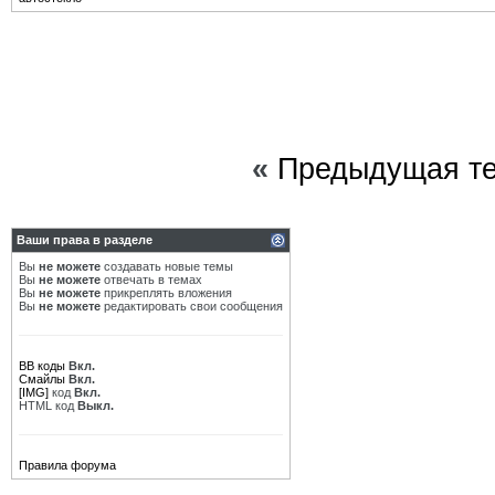
«
Предыдущая т
Ваши права в разделе
Вы
не можете
создавать новые темы
Вы
не можете
отвечать в темах
Вы
не можете
прикреплять вложения
Вы
не можете
редактировать свои сообщения
BB коды
Вкл.
Смайлы
Вкл.
[IMG]
код
Вкл.
HTML код
Выкл.
Правила форума