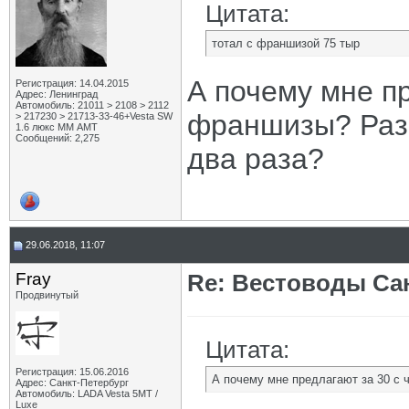
Цитата:
тотал с франшизой 75 тыр
А почему мне пр
Регистрация: 14.04.2015
Адрес: Ленинград
Автомобиль: 21011 > 2108 > 2112
франшизы? Разв
> 217230 > 21713-33-46+Vesta SW
1.6 люкс ММ АМТ
Сообщений: 2,275
два раза?
29.06.2018, 11:07
Fray
Re: Вестоводы Сан
Продвинутый
Цитата:
Регистрация: 15.06.2016
А почему мне предлагают за 30 с 
Адрес: Санкт-Петербург
Автомобиль: LADA Vesta 5МТ /
Luxe