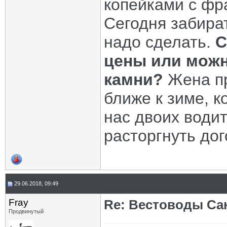
копейками с фр
Сегодня забира
надо сделать.
С
цены или можн
камни?
Жена пр
ближе к зиме, к
нас двоих водит
расторгнуть дог
29.06.2018, 09:49
Fray
Re: Вестоводы Сан
Продвинутый