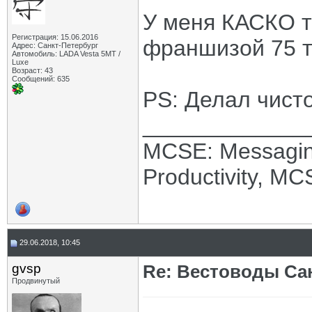
У меня КАСКО то
Регистрация: 15.06.2016
франшизой 75 т
Адрес: Санкт-Петербург
Автомобиль: LADA Vesta 5МТ /
Luxe
Возраст: 43
Сообщений: 635
PS: Делал чисто 
_____________
MCSE: Messagin
Productivity, M
29.06.2018, 10:45
gvsp
Re: Вестоводы Сан
Продвинутый