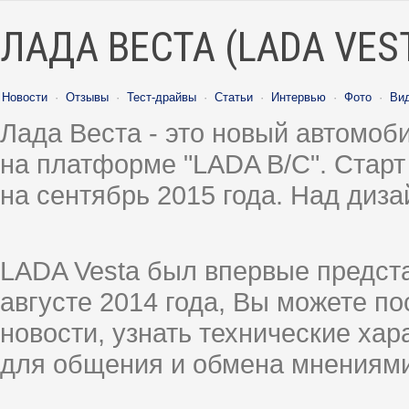
ЛАДА ВЕСТА (LADA VES
Новости
·
Отзывы
·
Тест-драйвы
·
Статьи
·
Интервью
·
Фото
·
Ви
Лада Веста - это новый автомо
на платформе "LADA B/C". Старт
на сентябрь 2015 года. Над диз
LADA Vesta был впервые предст
августе 2014 года, Вы можете п
новости, узнать технические ха
для общения и обмена мнениями