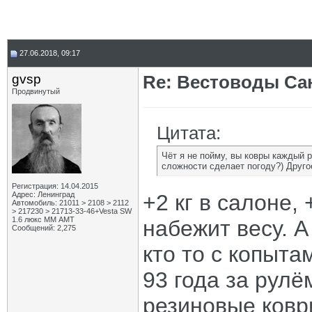
27.06.2018, 09:17
gvsp
Re: Вестоводы Сан
Продвинутый
Цитата:
Чёт я не пойму, вы ковры каждый р
сложности сделает погоду?) Друго
Регистрация: 14.04.2015
Адрес: Ленинград
+2 кг в салоне, 
Автомобиль: 21011 > 2108 > 2112
> 217230 > 21713-33-46+Vesta SW
1.6 люкс ММ АМТ
набежит весу. А
Сообщений: 2,275
кто то с копыта
93 года за рулё
резиновые коври