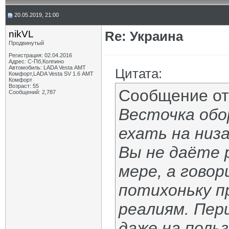
20.05.2019, 21:00
nikVL
Re: Украина
Продвинутый
Регистрация: 02.04.2016
Адрес: С-Пб,Колпино
Автомобиль: LADA Vesta АМТ
Цитата:
Комфорт,LADA Vesta SV 1.6 АМТ
Комфорт
Возраст: 55
Сообщение о
Сообщений: 2,787
Весточка обо
ехать на низа
Вы не даёте 
мере, а гово
потихоньку п
реалиям. Пери
даже на поль