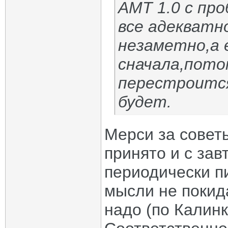
АМТ 1.0 с пр
все адекватн
незаметно,а 
сначала,пото
перестроитс
будет.
Мерси за сове
принято и с за
периодически п
мысли не покид
надо (по Калинк