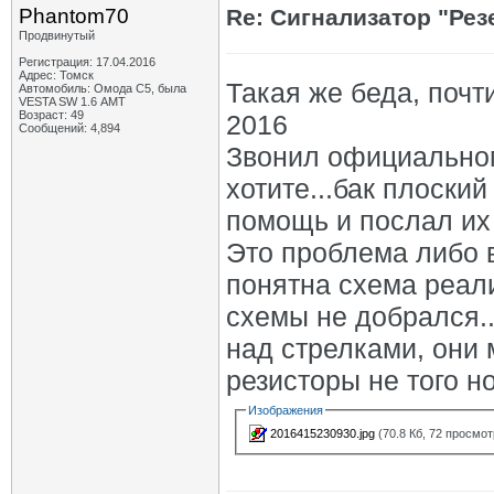
Phantom70
Re: Сигнализатор "Рез
Продвинутый
Регистрация: 17.04.2016
Адрес: Томск
Такая же беда, почт
Автомобиль: Омода С5, была
VESTA SW 1.6 АМТ
Возраст: 49
2016
Сообщений: 4,894
Звонил официальном
хотите...бак плоский
помощь и послал их
Это проблема либо в
понятна схема реал
схемы не добрался..
над стрелками, они 
резисторы не того н
Изображения
2016415230930.jpg
(70.8 Кб, 72 просмот