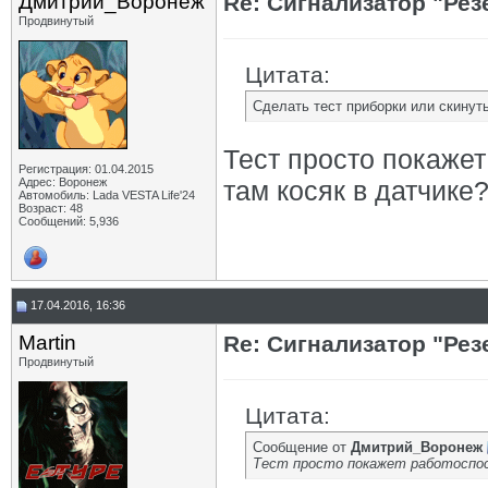
Дмитрий_Воронеж
Re: Сигнализатор "Рез
Продвинутый
Цитата:
Сделать тест приборки или скинут
Тест просто покажет
Регистрация: 01.04.2015
Адрес: Воронеж
там косяк в датчике
Автомобиль: Lada VESTA Life'24
Возраст: 48
Сообщений: 5,936
17.04.2016, 16:36
Martin
Re: Сигнализатор "Рез
Продвинутый
Цитата:
Сообщение от
Дмитрий_Воронеж
Тест просто покажет работоспосо