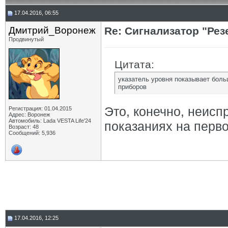
17.04.2016, 06:55
Дмитрий_Воронеж
Re: Сигнализатор "Рез
Продвинутый
Цитата:
указатель уровня показывает больш
приборов
Это, конечно, неисп
Регистрация: 01.04.2015
Адрес: Воронеж
Автомобиль: Lada VESTA Life'24
показаниях на первой
Возраст: 48
Сообщений: 5,936
17.04.2016, 12:25