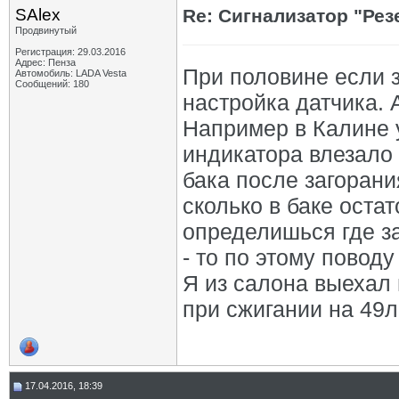
SAlex
Re: Сигнализатор "Рез
Продвинутый
Регистрация: 29.03.2016
Адрес: Пенза
При половине если з
Автомобиль: LADA Vesta
Сообщений: 180
настройка датчика. 
Например в Калине у
индикатора влезало 
бака после загорани
сколько в баке остат
определишься где за
- то по этому повод
Я из салона выехал 
при сжигании на 49л
17.04.2016, 18:39