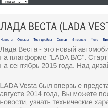
ЛАДА ВЕСТА (LADA VES
Новости
·
Отзывы
·
Тест-драйвы
·
Статьи
·
Интервью
·
Фото
·
Ви
Лада Веста - это новый автомо
на платформе "LADA B/C". Старт
на сентябрь 2015 года. Над диз
LADA Vesta был впервые предст
августе 2014 года, Вы можете п
новости, узнать технические ха