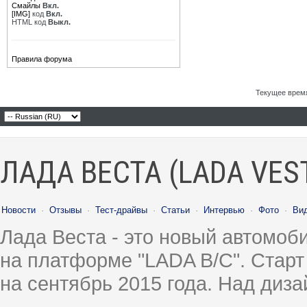
Смайлы
Вкл.
[IMG]
код
Вкл.
HTML код
Выкл.
Правила форума
Текущее врем
ЛАДА ВЕСТА (LADA VES
Новости
·
Отзывы
·
Тест-драйвы
·
Статьи
·
Интервью
·
Фото
·
Ви
Лада Веста - это новый автомо
на платформе "LADA B/C". Старт
на сентябрь 2015 года. Над диз