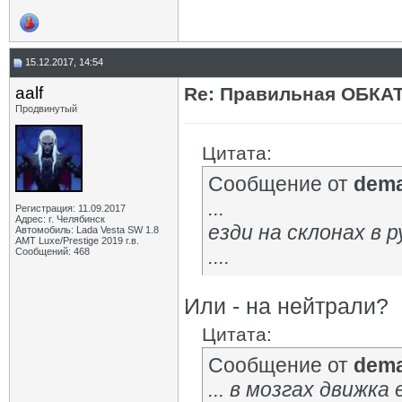
VST
Re: Обкатка Весты
21.05.2025,
12:03
Bordgia
Re: Обкатка Весты
21.05.2025,
12:12
VST
Re: Обкатка Весты
21.05.2025,
12:44
АлексейФ
Re: Обкатка Весты
21.05.2025,
12:17
15.12.2017, 14:54
aalf
Re: Правильная ОБКА
Продвинутый
Цитата:
Сообщение от
dem
...
Регистрация: 11.09.2017
Адрес: г. Челябинск
езди на склонах в 
Автомобиль: Lada Vesta SW 1.8
АМТ Luxe/Prestige 2019 г.в.
....
Сообщений: 468
Или - на нейтрали?
Цитата:
Сообщение от
dem
... в мозгах движк