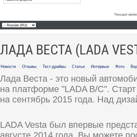
Текущее врем
ЛАДА ВЕСТА (LADA VES
Новости
·
Отзывы
·
Тест-драйвы
·
Статьи
·
Интервью
·
Фото
·
Ви
Лада Веста - это новый автомо
на платформе "LADA B/C". Старт
на сентябрь 2015 года. Над диз
LADA Vesta был впервые предст
августе 2014 года, Вы можете п