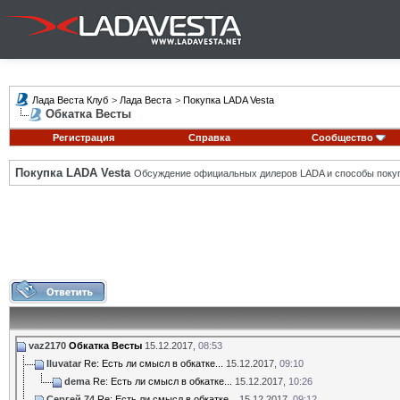
Лада Веста Клуб
>
Лада Веста
>
Покупка LADA Vesta
Обкатка Весты
Регистрация
Справка
Сообщество
Покупка LADA Vesta
Обсуждение официальных дилеров LADA и способы покуп
vaz2170
Обкатка Весты
15.12.2017,
08:53
Iluvatar
Re: Есть ли смысл в обкатке...
15.12.2017,
09:10
dema
Re: Есть ли смысл в обкатке...
15.12.2017,
10:26
Сергей 74
Re: Есть ли смысл в обкатке...
15.12.2017,
09:12