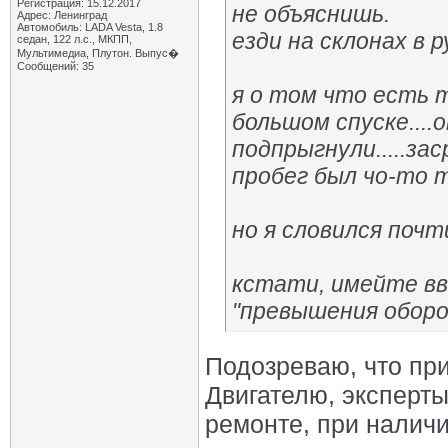
Регистрация: 15.12.2017
не объяснишь.
Адрес: Ленинград
Автомобиль: LADA Vesta, 1.8
езди на склонах в 
седан, 122 л.с., МКПП,
Мультимедиа, Плутон. Выпус�
Сообщений: 35
я о том что есть т
большом спуске....
подпрыгнули.....за
пробег был чо-то 
но я словился почт
кстати, имейте вв
"превышения оборот
Подозреваю, что при
Двигателю, эксперты
ремонте, при налич