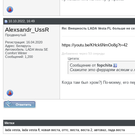
10.10.2022, 16:49
Alexsandr_UssR
Re: Внешность LADA Vesta FL больше не се
Продвинутый
Регистрация: 16.04.2020
https://youtu.be/KHck6NmOo8g?t=42
Адрес: Беларусь
Автомобиль: LADA Vesta SE
Comfort Winter
Добавлено через 53 секунды
Сообщений: 1,200
Цитата:
Сообщение от
fopchita
Скажите это феррарям всяким и л
Когда там был хром?) По-моему, его пе
Метки
lada vesta
,
lada vesta fl
,
новая веста
,
оттс
,
веста
,
веста 2
,
автоваз
,
лада веста