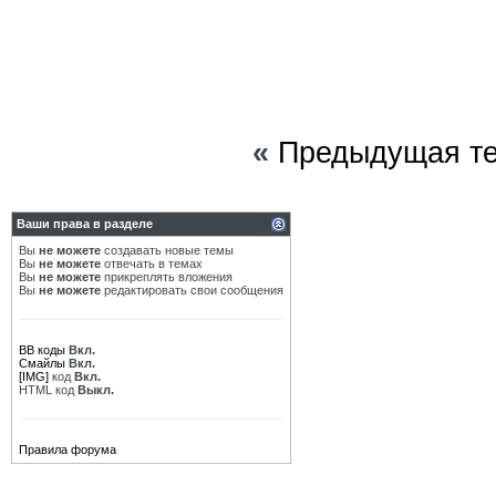
«
Предыдущая т
Ваши права в разделе
Вы
не можете
создавать новые темы
Вы
не можете
отвечать в темах
Вы
не можете
прикреплять вложения
Вы
не можете
редактировать свои сообщения
BB коды
Вкл.
Смайлы
Вкл.
[IMG]
код
Вкл.
HTML код
Выкл.
Правила форума