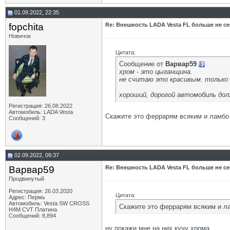
01.09.2022, 22:35
fopchita
Re: Внешность LADA Vesta FL больше не се
Новичок
Цитата:
Сообщение от
Варвар59
хром - это цыганщина.
не считаю это красивым. только 
хороший, дорогой автомобиль дол
Регистрация: 26.08.2022
Автомобиль: LADA Vesta
Скажите это феррарям всяким и ламбо.
Сообщений: 3
02.09.2022, 09:37
Варвар59
Re: Внешность LADA Vesta FL больше не се
Продвинутый
Регистрация: 26.03.2020
Цитата:
Адрес: Пермь
Автомобиль: Vesta SW CROSS
Скажите это феррарям всяким и л
H4M CVT Платина
Сообщений: 8,894
ну покажи мне на них кучу хрома.