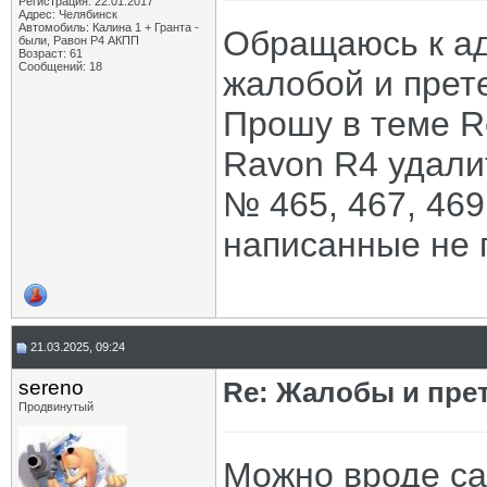
Регистрация: 22.01.2017
Адрес: Челябинск
Автомобиль: Калина 1 + Гранта -
Обращаюсь к а
были, Равон Р4 АКПП
Возраст: 61
Сообщений: 18
жалобой и прете
Прошу в теме Re
Ravon R4 удали
№ 465, 467, 469
написанные не 
21.03.2025, 09:24
sereno
Re: Жалобы и пре
Продвинутый
Можно вроде са