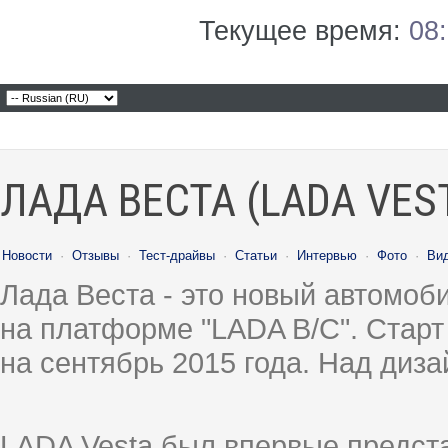
Текущее время:
08
ЛАДА ВЕСТА (LADA VES
Новости
·
Отзывы
·
Тест-драйвы
·
Статьи
·
Интервью
·
Фото
·
Ви
Лада Веста - это новый автомо
на платформе "LADA B/C". Старт
на сентябрь 2015 года. Над диз
LADA Vesta был впервые предст