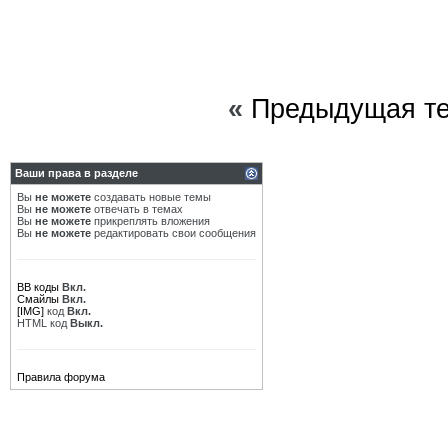
«
Предыдущая т
Ваши права в разделе
Вы
не можете
создавать новые темы
Вы
не можете
отвечать в темах
Вы
не можете
прикреплять вложения
Вы
не можете
редактировать свои сообщения
BB коды
Вкл.
Смайлы
Вкл.
[IMG]
код
Вкл.
HTML код
Выкл.
Правила форума